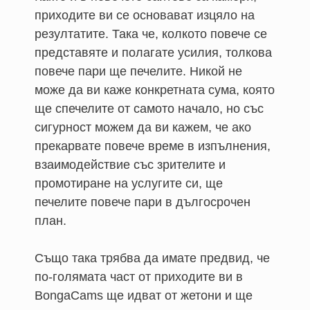
приходите ви се основават изцяло на
резултатите. Така че, колкото повече се
представяте и полагате усилия, толкова
повече пари ще печелите. Никой не
може да ви каже конкретната сума, която
ще спечелите от самото начало, но със
сигурност можем да ви кажем, че ако
прекарвате повече време в изпълнения,
взаимодействие със зрителите и
промотиране на услугите си, ще
печелите повече пари в дългосрочен
план.
Също така трябва да имате предвид, че
по-голямата част от приходите ви в
BongaCams ще идват от жетони и ще