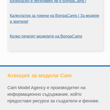
Безопасен и легитимен ли е BongaCams?
Калкулатор за токени на BongaCams | За модели
и зрители!
Колко печелят моделите на BongaCams
Агенция за модели Cam
Cam Model Agency е производител на
информационно съдържание, който
предоставя ресурси за създатели и фенове.