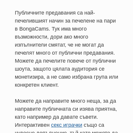
Публичните предавания са най-
печелившият начин за печелене на пари
в BongaCams. Тук има много
възможности, дори ако много
изпълнители смятат, че не могат да
печелят много от публични предавания.
Можете да печелите повече от публични
шоута, защото цялата аудитория се
монетизира, а не само избрана група или
конкретен клиент.
Можете да направите много неща, за да
направите публичната си изява приятна,
като например да давате съвети.
Интерактивен
секс играчки
също са