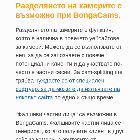
Разделянето на камерите е
възможно при BongaCams.
Разделянето на камерите е функция,
която е налична в повечето уебсайтове
за камери. Можете да се възползвате от
нея, за да се запознаете с повече
потенциални клиенти и да участвате по-
често в частни сесии. За cam-splitting ще
трябва
нуждаете се от специален
софтуер, за да можете да излъчвате на
няколко сайта
по едно и също време.
"Фалшиви частни лица" са възможни в
BongaCams. Фалшивите частни лица се
генерират, когато получите клиент в друг
сайт за камери, а зрителите от