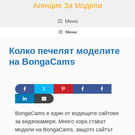
Преминаване
Агенция За Модели
към
съдържанието
Меню
Меню
Колко печелят моделите
на BongaCams
BongaCams е един от водещите сайтове
за видеокамери. Много хора стават
модели на BongaCams, защото сайтът