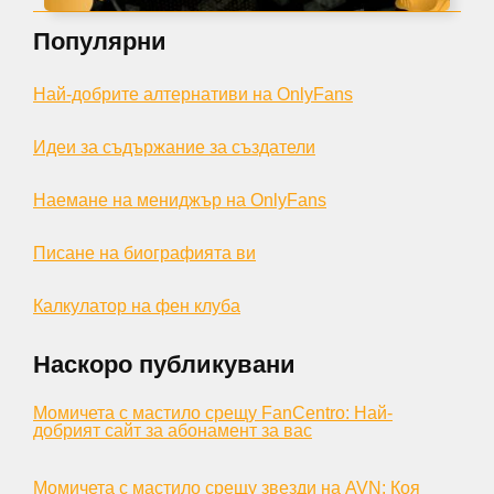
Популярни
Най-добрите алтернативи на OnlyFans
Идеи за съдържание за създатели
Наемане на мениджър на OnlyFans
Писане на биографията ви
Калкулатор на фен клуба
Наскоро публикувани
Момичета с мастило срещу FanCentro: Най-
добрият сайт за абонамент за вас
Момичета с мастило срещу звезди на AVN: Коя