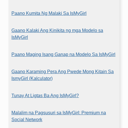
Paano Kumita Ng Malaki Sa IsMyGirl
Gaano Kalaki Ang Kinikita ng mga Modelo sa
IsMyGirl
Paano Maging Isang Ganap na Modelo Sa IsMyGirl
Gaano Karaming Pera Ang Pwede Mong Kitain Sa
IsmyGirl (Kalculator)
Tunay At Ligtas Ba Ang IsMyGirl?
Malalim na Pagsusuri sa IsMyGirl: Premium na
Social Network