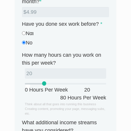
month?
*
Have you done sex work before?
*
Ναι
No
How many hours can you work on
this per week?
0 Hours Per Week
20
80 Hours Per Week
Think about all that goes into running this business
Creating content, promoting your page, messaging subs,
etc.
What additional income streams
have you considered?