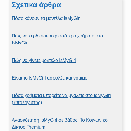
Σχετικά άρθρα
Πόσο κάνουν τα μοντέλα IsMyGirl
Πώς να κερδίσετε περισσότερα χρήματα στο
IsMyGirl
Πώς να γίνετε μοντέλο IsMyGirl
Είναι το IsMyGirl ασφαλές και νόμιμο;
Πόσα χρήματα μπορείτε να βγάλετε στο IsMyGirl
(Υπολογιστής)
Ανασκόπηση IsMyGirl σε βάθος: Το Κοινωνικό
Δίκτυο Premium