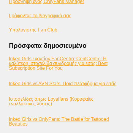
Πρόσληψη ενός OnlyFans Manager
Γράφοντας το βιογραφικό σας
Υπολογιστής Fan Club
Πρόσφατα δημοσιευμένο
Inked Girls εναντίον FanCentro: CentCentre: Η
καλύτερη ιστοσελίδα συνδρομής για εσάς: Best
Subscription Site For You
Inked Girls vs AVN Stars: Ποια πλατφόρμα για εσάς
Ιστοσελίδες όπως Loyalfans (Κορυφαίες
εναλλακτικές λύσεις)
Inked Girls vs OnlyFans: The Battle for Tattooed
Beauties