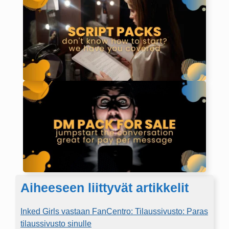
Aiheeseen liittyvät artikkelit
Inked Girls vastaan FanCentro: Tilaussivusto: Paras
tilaussivusto sinulle