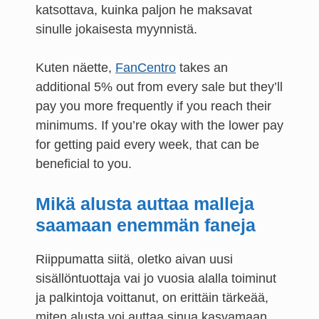
katsottava, kuinka paljon he maksavat
sinulle jokaisesta myynnistä.
Kuten näette,
FanCentro
takes an
additional 5% out from every sale but they’ll
pay you more frequently if you reach their
minimums. If you’re okay with the lower pay
for getting paid every week, that can be
beneficial to you.
Mikä alusta auttaa malleja
saamaan enemmän faneja
Riippumatta siitä, oletko aivan uusi
sisällöntuottaja vai jo vuosia alalla toiminut
ja palkintoja voittanut, on erittäin tärkeää,
miten alusta voi auttaa sinua kasvamaan.