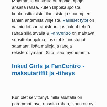
Molemmilla alustoilla on monia tapoja
ansaita rahaa, kuten klippikaupoista,
kuukausittaisista tilauksista ja suurimpien
fanien antamista vihjeistä.
Värilliset tytöt
on
valmiudet suoratoistoon, jos haluat tehdä
rahaa sillä tavalla &
FanCentro
on mahtava
suositteluohjelma, jos olet kiinnostunut
saamaan lisää malleja ja faneja
rekisteröitymään. Siitä lisää myöhemmin.
Inked Girls ja FanCentro -
maksutariffit ja -tiheys
Kun olet selvittänyt, millä alustalla on
paremmat tavat ansaita rahaa, sinun on nyt