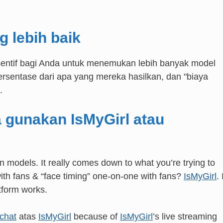
 lebih baik
nsentif bagi Anda untuk menemukan lebih banyak model
rsentase dari apa yang mereka hasilkan, dan "biaya
.
 gunakan IsMyGirl atau
n models. It really comes down to what you’re trying to
 with fans & “face timing” one-on-one with fans?
IsMyGirl
. 
atform works.
.chat
atas
IsMyGirl
because of
IsMyGirl
’s live streaming