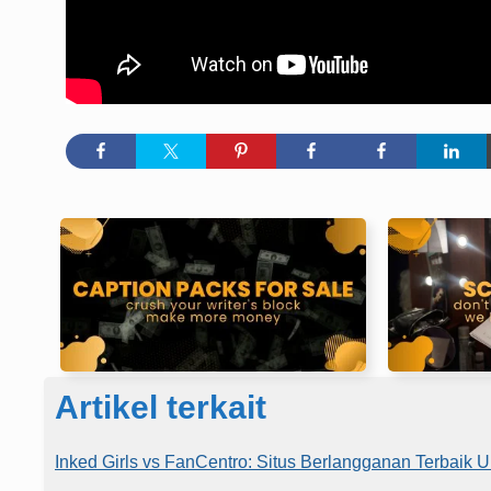
Artikel terkait
Inked Girls vs FanCentro: Situs Berlangganan Terbaik 