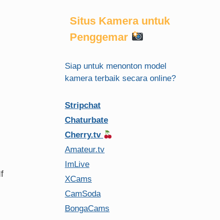
Situs Kamera untuk
Penggemar
Siap untuk menonton model
kamera terbaik secara online?
Stripchat
Chaturbate
Cherry.tv
Amateur.tv
ImLive
If
XCams
CamSoda
BongaCams