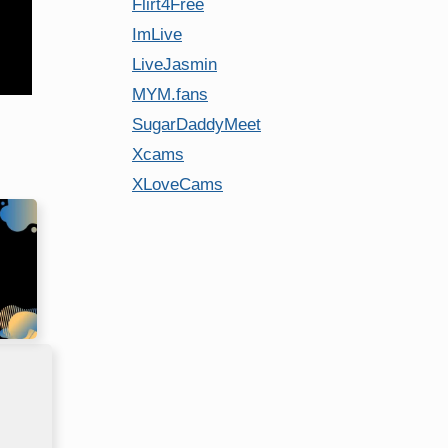
Flirt4Free
ImLive
LiveJasmin
MYM.fans
SugarDaddyMeet
Xcams
XLoveCams