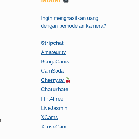
Ingin menghasilkan uang
dengan pemodelan kamera?
Stripchat
Amateur.tv
BongaCams
CamSoda
Cherry.tv
Chaturbate
Flirt4Free
LiveJasmin
XCams
n
XLoveCam