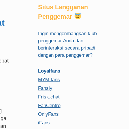
Situs Langganan
Penggemar
at
Ingin mengembangkan klub
penggemar Anda dan
berinteraksi secara pribadi
dengan para penggemar?
epat
Loyalfans
MYM.fans
Fansly
Frisk.chat
FanCentro
g
OnlyFans
uga
iFans
kan