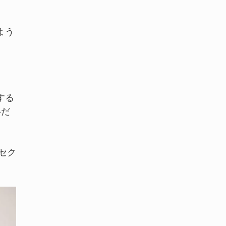
よう
する
いだ
セク