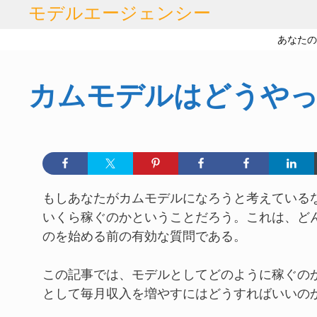
コ
モデルエージェンシー
ン
あなた
テ
ン
ツ
カムモデルはどうや
へ
ス
キ
ッ
プ
もしあなたがカムモデルになろうと考えている
いくら稼ぐのかということだろう。これは、ど
のを始める前の有効な質問である。
この記事では、モデルとしてどのように稼ぐの
として毎月収入を増やすにはどうすればいいの