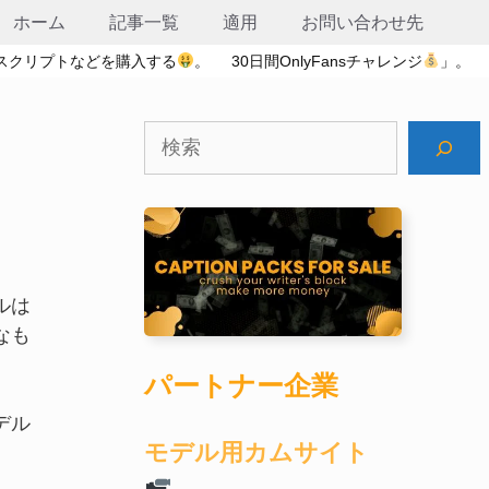
ホーム
記事一覧
適用
お問い合わせ先
スクリプトなどを購入する
。
30日間OnlyFansチャレンジ
」。
検
索
ルは
なも
パートナー企業
デル
モデル用カムサイト