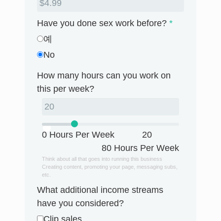
Have you done sex work before?
*
예
No
How many hours can you work on
this per week?
0 Hours Per Week
20
80 Hours Per Week
Think about all that goes into running this business
Creating content, promoting your page, messaging subs,
etc.
What additional income streams
have you considered?
Clip sales