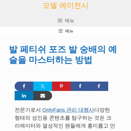
콘
모델 에이전시
텐
츠
메뉴
로
메뉴
건
너
발 페티쉬 포즈 발 숭배의 예
뛰
술을 마스터하는 방법
기
전문가로서
OnlyFans 관리 대행사
다양한
형태의 성인용 콘텐츠를 탐구하는 것은 크
리에이터와 열성적인 팬들에게 흥미롭고 만