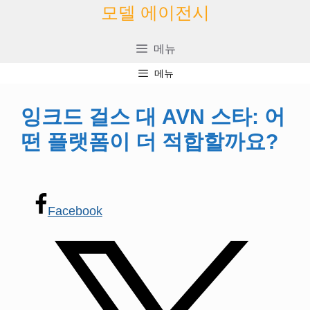
콘
모델 에이전시
텐
츠
메뉴
로
메뉴
건
너
잉크드 걸스 대 AVN 스타: 어
뛰
떤 플랫폼이 더 적합할까요?
기
Facebook