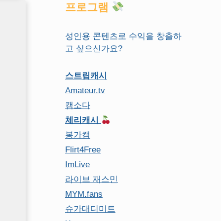
프로그램
성인용 콘텐츠로 수익을 창출하
고 싶으신가요?
스트립캐시
Amateur.tv
캠소다
체리캐시
봉가캠
Flirt4Free
ImLive
라이브 재스민
MYM.fans
슈가대디미트