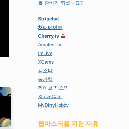
볼 준비가 되셨나요?
Stripchat
채터베이트
Cherry.tv
Amateur.tv
ImLive
XCams
캠소다
봉가캠
라이브 재스민
XLoveCam
MyDirtyHobby
웹마스터를 위한 제휴