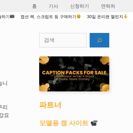
홈
기사
신청하기
연락처
출하기
캡션 팩, 스크립트 등 구매하기
30일 온리팬 챌린지
검
색
습니
파트너
무리
 강요
모델용 캠 사이트