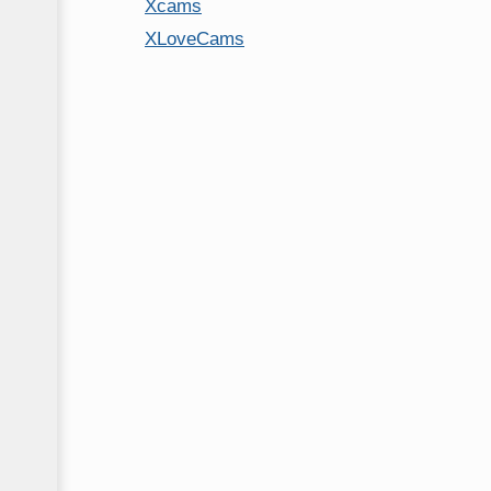
Xcams
XLoveCams