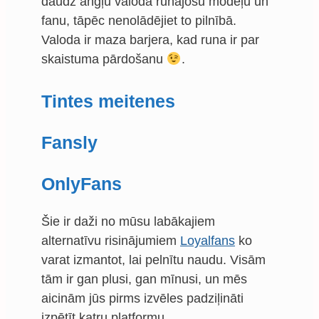
daudz angļu valodā runājošu modeļu un
fanu, tāpēc nenolādējiet to pilnībā.
Valoda ir maza barjera, kad runa ir par
skaistuma pārdošanu
.
Tintes meitenes
Fansly
OnlyFans
Šie ir daži no mūsu labākajiem
alternatīvu risinājumiem
Loyalfans
ko
varat izmantot, lai pelnītu naudu. Visām
tām ir gan plusi, gan mīnusi, un mēs
aicinām jūs pirms izvēles padziļināti
izpētīt katru platformu.