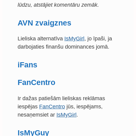
lūdzu, atstājiet komentāru zemāk.
AVN zvaigznes
Lieliska alternatīva
IsMyGirl
, jo īpaši, ja
darbojaties finanšu dominances jomā.
iFans
FanCentro
Ir dažas patiešām lieliskas reklāmas
iespējas
FanCentro
jūs, iespējams,
nesaņemsiet ar
IsMyGirl
.
IsMyGuy