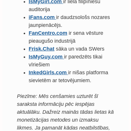
IsMyGirl.com
ir liela filipīniešu
auditorija
iFans.com
ir daudzsološs nozares
jaunpienācējs.
FanCentro.com
ir sena vēsture
pieaugušo industrijā
Frisk.Chat
sāka un vada SWers
IsMyGuy.com
ir paredzēts tikai
vīriešiem
InkedGirls.com
ir nišas platforma
sievietēm ar tetovējumiem.
Piezīme: Mēs cenšamies uzturēt šī
saraksta informāciju pēc iespējas
aktuālāku. Dažreiz mainās tādas lietas kā
monetizācijas metodes un izmaksu
likmes. Ja pamanāt kādas neatbilstības,