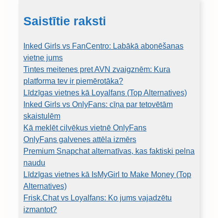
Saistītie raksti
Inked Girls vs FanCentro: Labākā abonēšanas
vietne jums
Tintes meitenes pret AVN zvaigznēm: Kura
platforma tev ir piemērotāka?
Līdzīgas vietnes kā Loyalfans (Top Alternatives)
Inked Girls vs OnlyFans: cīņa par tetovētām
skaistulēm
Kā meklēt cilvēkus vietnē OnlyFans
OnlyFans galvenes attēla izmērs
Premium Snapchat alternatīvas, kas faktiski pelna
naudu
Līdzīgas vietnes kā IsMyGirl to Make Money (Top
Alternatives)
Frisk.Chat vs Loyalfans: Ko jums vajadzētu
izmantot?