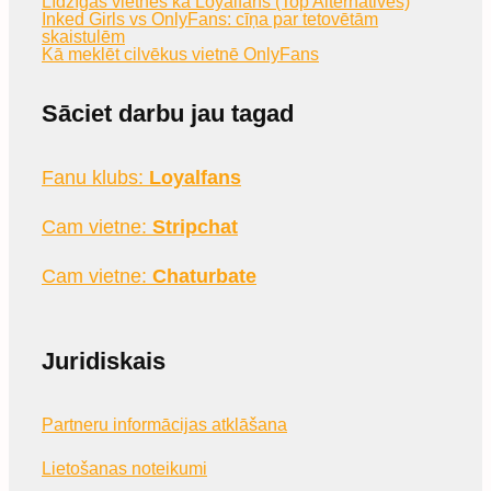
Līdzīgas vietnes kā Loyalfans (Top Alternatives)
Inked Girls vs OnlyFans: cīņa par tetovētām
skaistulēm
Kā meklēt cilvēkus vietnē OnlyFans
Sāciet darbu jau tagad
Fanu klubs:
Loyalfans
Cam vietne:
Stripchat
Cam vietne:
Chaturbate
Juridiskais
Partneru informācijas atklāšana
Lietošanas noteikumi