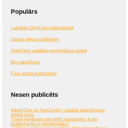
Populārs
Labākās OnlyFans alternatīvas
Satura idejas radītājiem
OnlyFans vadītāja pieņemšana darbā
Bio rakstīšana
Fanu kluba kalkulators
Nesen publicēts
Inked Girls vs FanCentro: Labākā abonēšanas
vietne jums
Tintes meitenes pret AVN zvaigznēm: Kura
platforma tev ir piemērotāka?