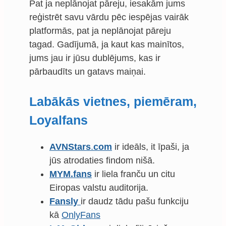
Pat ja neplānojat pāreju, iesakām jums
reģistrēt savu vārdu pēc iespējas vairāk
platformās, pat ja neplānojat pāreju
tagad. Gadījumā, ja kaut kas mainītos,
jums jau ir jūsu dublējums, kas ir
pārbaudīts un gatavs maiņai.
Labākās vietnes, piemēram,
Loyalfans
AVNStars
.
com
ir ideāls, it īpaši, ja
jūs atrodaties findom nišā.
MYM.fans
ir liela franču un citu
Eiropas valstu auditorija.
Fansly
ir daudz tādu pašu funkciju
kā
OnlyFans