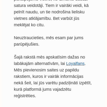
satura veidotāji. Tiem ir vairāki veidi, kā
pelnīt naudu, un tie nodrošina lielisku
vietnes atklājamību. Bet varbūt jūs
meklējat ko citu.
Neuztraucieties, mēs esam par jums
parūpējušies.
Šajā rakstā mēs apskatīsim dažas no
labākajām alternatīvām, lai
Loyalfans
.
Mēs pievienosim saites uz papildu
rakstiem, kuros ir vairāk informācijas
nekā šeit, lai jūs varētu padziļināti izpētīt,
kurā platformā jums vajadzētu
reģistrēties.