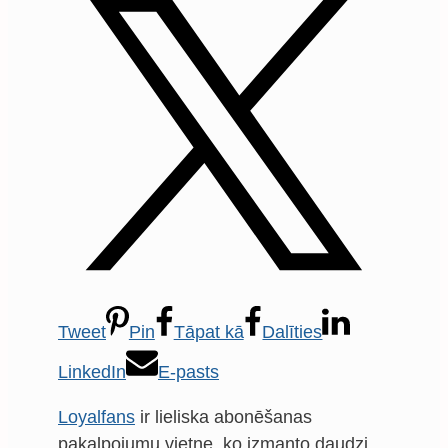
Tweet
Pin
Tāpat kā
Dalīties
LinkedIn
E-pasts
Loyalfans
ir lieliska abonēšanas
pakalpojumu vietne, ko izmanto daudzi