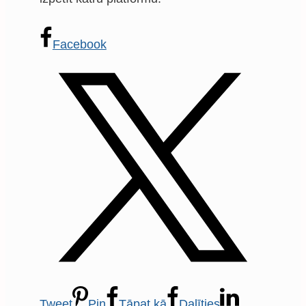
Facebook
Tweet
Pin
Tāpat kā
Dalīties