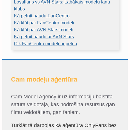
Loyalfans vs AVN Stars: Labākais modeļu fanu
klubs
Kā pelnīt naudu FanCentro
Kā kļūt par FanCentro modeli
Kā kļūt par AVN Stars modeli
Kā pelnīt naudu ar AVN Stars
Cik FanCentro modeļi nopelna
Cam modeļu aģentūra
Cam Model Agency ir uz informāciju balstīta
satura veidotāja, kas nodrošina resursus gan
filmu veidotājiem, gan faniem.
Turklāt tā darbojas kā aģentūra OnlyFans bez