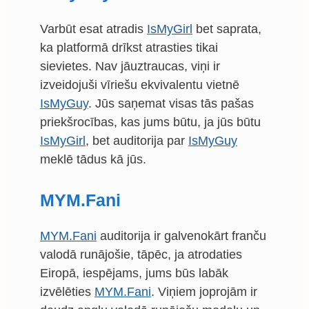
Varbūt esat atradis
IsMyGirl
bet saprata,
ka platformā drīkst atrasties tikai
sievietes. Nav jāuztraucas, viņi ir
izveidojuši vīriešu ekvivalentu vietnē
IsMyGuy
. Jūs saņemat visas tās pašas
priekšrocības, kas jums būtu, ja jūs būtu
IsMyGirl
, bet auditorija par
IsMyGuy
meklē tādus kā jūs.
MYM.Fani
MYM.Fani
auditorija ir galvenokārt franču
valodā runājošie, tāpēc, ja atrodaties
Eiropā, iespējams, jums būs labāk
izvēlēties
MYM.Fani
. Viņiem joprojām ir