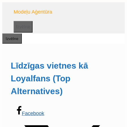
Doties
Modeļu Aģentūra
uz
saturu
Izvēlne
Izvēlne
Līdzīgas vietnes kā
Loyalfans (Top
Alternatives)
Facebook