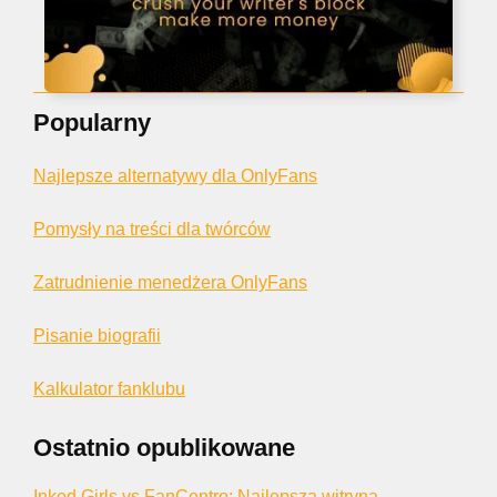
Popularny
Najlepsze alternatywy dla OnlyFans
Pomysły na treści dla twórców
Zatrudnienie menedżera OnlyFans
Pisanie biografii
Kalkulator fanklubu
Ostatnio opublikowane
Inked Girls vs FanCentro: Najlepsza witryna