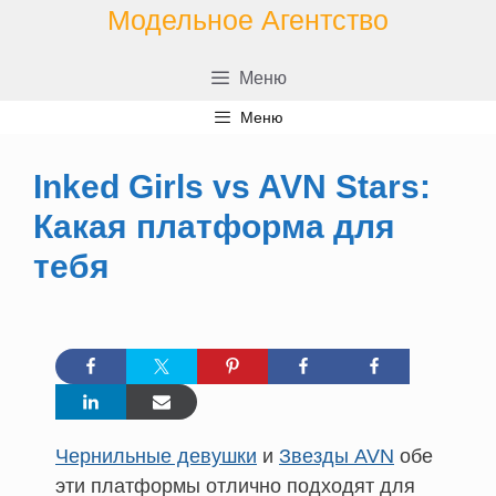
Перейти
Модельное Агентство
к
содержимому
Меню
Меню
Inked Girls vs AVN Stars:
Какая платформа для
тебя
Чернильные девушки
и
Звезды AVN
обе
эти платформы отлично подходят для