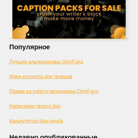
Популярное
Лучшие альтернативы OnlyFans
Идеи контента для творцов
Прием на работу менеджера OnlyFans
Написание твоего био
Калькулятор фан-клуба
Недавно опубликованные