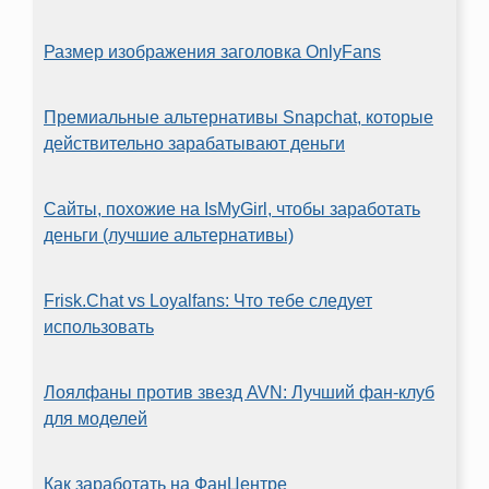
Размер изображения заголовка OnlyFans
Премиальные альтернативы Snapchat, которые
действительно зарабатывают деньги
Сайты, похожие на IsMyGirl, чтобы заработать
деньги (лучшие альтернативы)
Frisk.Chat vs Loyalfans: Что тебе следует
использовать
Лоялфаны против звезд AVN: Лучший фан-клуб
для моделей
Как заработать на ФанЦентре