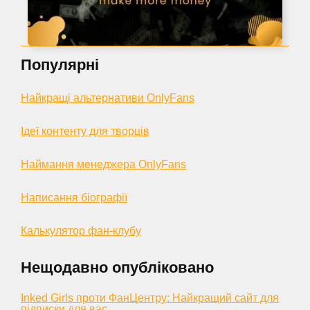
Популярні
Найкращі альтернативи OnlyFans
Ідеї контенту для творців
Наймання менеджера OnlyFans
Написання біографії
Калькулятор фан-клубу
Нещодавно опубліковано
Inked Girls проти ФанЦентру: Найкращий сайт для
підписки для вас