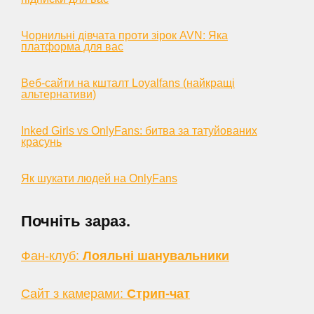
Чорнильні дівчата проти зірок AVN: Яка
платформа для вас
Веб-сайти на кшталт Loyalfans (найкращі
альтернативи)
Inked Girls vs OnlyFans: битва за татуйованих
красунь
Як шукати людей на OnlyFans
Почніть зараз.
Фан-клуб:
Лояльні шанувальники
Сайт з камерами:
Стрип-чат