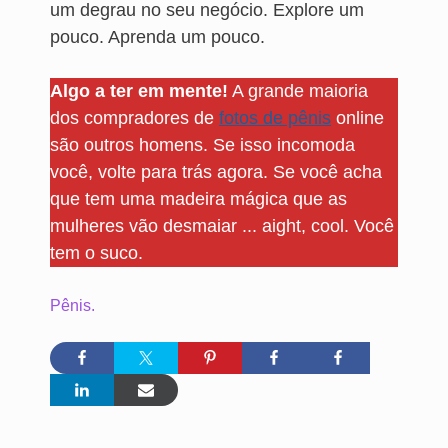
um degrau no seu negócio. Explore um
pouco. Aprenda um pouco.
Algo a ter em mente!
A grande maioria
dos compradores de
fotos de pênis
online
são outros homens. Se isso incomoda
você, volte para trás agora. Se você acha
que tem uma madeira mágica que as
mulheres vão desmaiar ... aight, cool. Você
tem o suco.
Pênis.