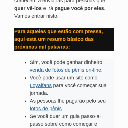
comecem a enviá-las para pessoas que
quer vê-los
e irá
pague você por eles
.
Vamos entrar nisto.
Para aqueles que estão com pressa,
aqui está um resumo básico das
próximas mil palavras:
Sim, você pode ganhar dinheiro
venda de fotos de pênis on-line
.
Você pode usar um site como
Loyalfans
para você começar sua
jornada.
As pessoas lhe pagarão pelo seu
fotos de pênis
.
Se você quer um guia passo-a-
passo sobre como começar e