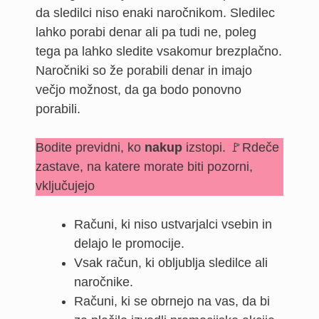
da sledilci niso enaki naročnikom. Sledilec
lahko porabi denar ali pa tudi ne, poleg
tega pa lahko sledite vsakomur brezplačno.
Naročniki so že porabili denar in imajo
večjo možnost, da ga bodo ponovno
porabili.
Bodite previdni, ko
nakup
izstopi. 🚩Rdeče
zastave, na katere morate biti pozorni,
vključujejo
Računi, ki niso ustvarjalci vsebin in
delajo le promocije.
Vsak račun, ki obljublja sledilce ali
naročnike.
Računi, ki se obrnejo na vas, da bi