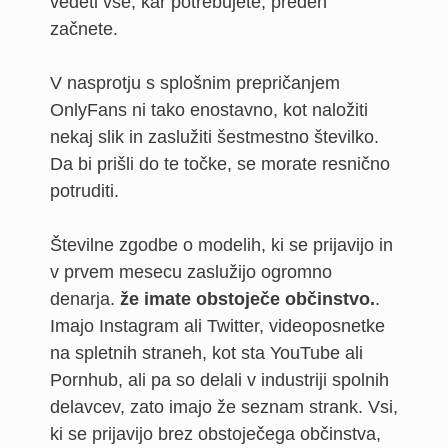
vedeti vse, kar potrebujete, preden
začnete.
V nasprotju s splošnim prepričanjem
OnlyFans ni tako enostavno, kot naložiti
nekaj slik in zaslužiti šestmestno številko.
Da bi prišli do te točke, se morate resnično
potruditi.
Številne zgodbe o modelih, ki se prijavijo in
v prvem mesecu zaslužijo ogromno
denarja.
že imate obstoječe občinstvo.
.
Imajo Instagram ali Twitter, videoposnetke
na spletnih straneh, kot sta YouTube ali
Pornhub, ali pa so delali v industriji spolnih
delavcev, zato imajo že seznam strank. Vsi,
ki se prijavijo brez obstoječega občinstva,