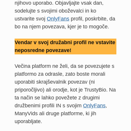
njihovo uporabo. Objavljajte vsak dan,
sodelujte s svojimi oboževalci in ko
ustvarite svoj
OnlyFans
profil, poskrbite, da
bo na njem povezava, kjer je to mogoče.
Vendar v svoj družabni profil ne vstavite
neposredne povezave!
Večina platform ne želi, da se povezujete s
platformo za odrasle, zato boste morali
uporabiti skrajševalnik povezav (ni
priporočljivo) ali orodje, kot je TrustyBio. Na
ta način se lahko povežete z drugimi
družbenimi profili IN s svojim
OnlyFans
,
ManyVids ali druge platforme, ki jih
uporabljate.