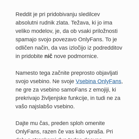
Reddit je pri pridobivanju sledilcev
absolutni rudnik zlata. Težava, ki jo ima
veliko modelov, je, da ob vsaki priložnosti
spamajo svojo povezavo OnlyFans. To je
odličen način, da vas izločijo iz podredditov
in pridobite
nič
nove podmornice.
Namesto tega začnite preprosto objavljati
svojo vsebino. Ne svoje
Vsebina OnlyFans
,
ne gre za vsebino samoFans z emojiji, ki
prekrivajo življenjske funkcije, in tudi ne za
vašo najslabšo vsebino.
Dajte mu čas, preden sploh omenite
OnlyFans, razen če vas kdo vpraša. Pri