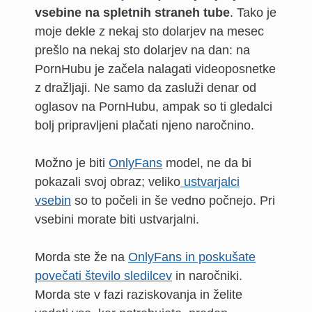
vsebine na spletnih straneh tube
. Tako je
moje dekle z nekaj sto dolarjev na mesec
prešlo na nekaj sto dolarjev na dan: na
PornHubu je začela nalagati videoposnetke
z dražljaji. Ne samo da zasluži denar od
oglasov na PornHubu, ampak so ti gledalci
bolj pripravljeni plačati njeno naročnino.
Možno je biti
OnlyFans
model, ne da bi
pokazali svoj obraz; veliko
ustvarjalci
vsebin
so to počeli in še vedno počnejo. Pri
vsebini morate biti ustvarjalni.
Morda ste že na
OnlyFans in poskušate
povečati število sledilcev
in naročniki.
Morda ste v fazi raziskovanja in želite