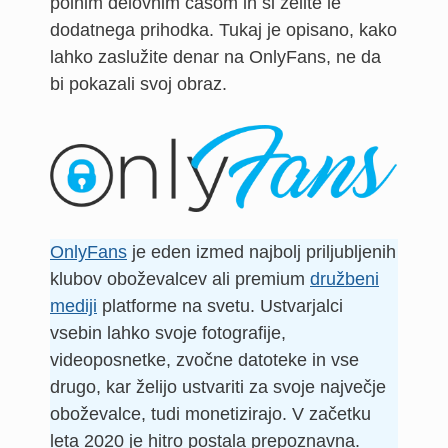
polnim delovnim časom in si želite le
dodatnega prihodka. Tukaj je opisano, kako
lahko zaslužite denar na OnlyFans, ne da
bi pokazali svoj obraz.
OnlyFans
je eden izmed najbolj priljubljenih
klubov oboževalcev ali premium
družbeni
mediji
platforme na svetu. Ustvarjalci
vsebin lahko svoje fotografije,
videoposnetke, zvočne datoteke in vse
drugo, kar želijo ustvariti za svoje največje
oboževalce, tudi monetizirajo. V začetku
leta 2020 je hitro postala prepoznavna.