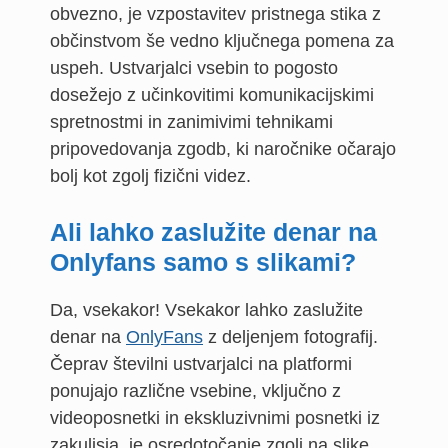
obvezno, je vzpostavitev pristnega stika z
občinstvom še vedno ključnega pomena za
uspeh. Ustvarjalci vsebin to pogosto
dosežejo z učinkovitimi komunikacijskimi
spretnostmi in zanimivimi tehnikami
pripovedovanja zgodb, ki naročnike očarajo
bolj kot zgolj fizični videz.
Ali lahko zaslužite denar na
Onlyfans samo s slikami?
Da, vsekakor! Vsekakor lahko zaslužite
denar na
OnlyFans
z deljenjem fotografij.
Čeprav številni ustvarjalci na platformi
ponujajo različne vsebine, vključno z
videoposnetki in ekskluzivnimi posnetki iz
zakulisja, je osredotočanje zgolj na slike