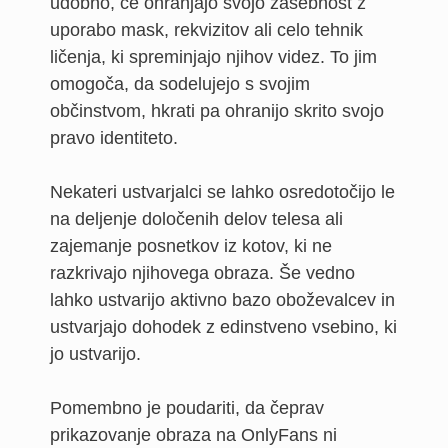
udobno, če ohranjajo svojo zasebnost z
uporabo mask, rekvizitov ali celo tehnik
ličenja, ki spreminjajo njihov videz. To jim
omogoča, da sodelujejo s svojim
občinstvom, hkrati pa ohranijo skrito svojo
pravo identiteto.
Nekateri ustvarjalci se lahko osredotočijo le
na deljenje določenih delov telesa ali
zajemanje posnetkov iz kotov, ki ne
razkrivajo njihovega obraza. Še vedno
lahko ustvarijo aktivno bazo oboževalcev in
ustvarjajo dohodek z edinstveno vsebino, ki
jo ustvarijo.
Pomembno je poudariti, da čeprav
prikazovanje obraza na OnlyFans ni