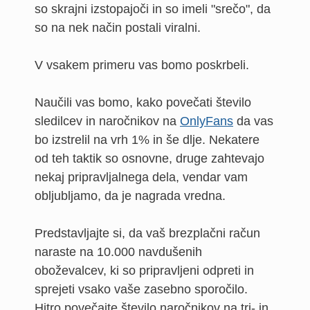
so skrajni izstopajoči in so imeli "srečo", da
so na nek način postali viralni.
V vsakem primeru vas bomo poskrbeli.
Naučili vas bomo, kako povečati število
sledilcev in naročnikov na
OnlyFans
da vas
bo izstrelil na vrh 1% in še dlje. Nekatere
od teh taktik so osnovne, druge zahtevajo
nekaj pripravljalnega dela, vendar vam
obljubljamo, da je nagrada vredna.
Predstavljajte si, da vaš brezplačni račun
naraste na 10.000 navdušenih
oboževalcev, ki so pripravljeni odpreti in
sprejeti vsako vaše zasebno sporočilo.
Hitro povečajte število naročnikov na tri- in