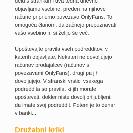
delu s strankami dva tedna dnevno
objavljamo vsebine, preden na njihove
račune pripnemo povezavo OnlyFans. To
omogoča članom, da začnejo prepoznavati
vašo vsebino in si želijo še več.
Upoštevajte pravila vseh podredditov, v
katerih objavljate. Nekateri ne dovoljujejo
računov prodajalcev (računov s
povezavami OnlyFans), drugi pa jih
dovoljujejo. V stranski vrstici vsakega
podreddita so pravila, ki jih morate
upoštevati, dokler niste dovolj priljubljeni,
da imate svoj podreddit. Potem je to denar
v banki...
Družabni kriki