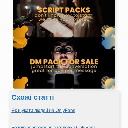
Схожі статті
Як шукати людей на OnlyFans
Розмір зображення заголовка OnlyFans