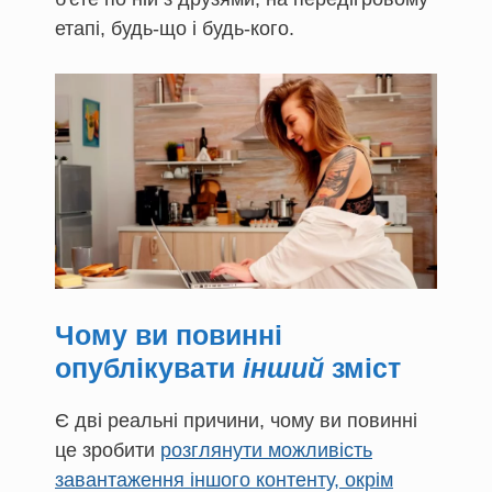
етапі, будь-що і будь-кого.
Чому ви повинні
опублікувати
інший
зміст
Є дві реальні причини, чому ви повинні
це зробити
розглянути можливість
завантаження іншого контенту, окрім