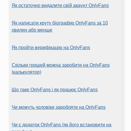
Як остаточно видалити свій акаунт OnlyFans
Як написати круту біографію OnlyFans за 10
хвилин або менше
Як пройти верифікацію на OnlyFans
Скільки грошей можна заробити на OnlyFans
(калькулятор)
Що таке OnlyFans і як працює OnlyFans
Чи можуть чоловіки заробляти на OnlyFans
Чи є додаток OnlyFans (як його встановити на