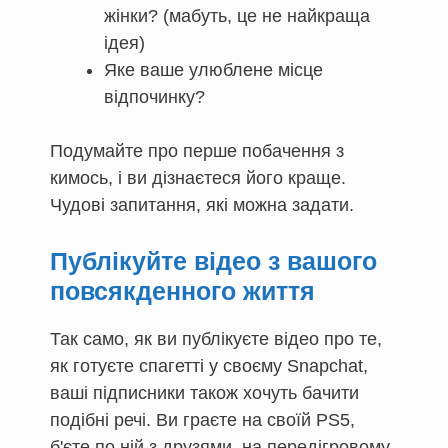
жінки? (мабуть, це не найкраща
ідея)
Яке ваше улюблене місце
відпочинку?
Подумайте про перше побачення з
кимось, і ви дізнаєтеся його краще.
Чудові запитання, які можна задати.
Публікуйте відео з вашого
повсякденного життя
Так само, як ви публікуєте відео про те,
як готуєте спагетті у своєму Snapchat,
ваші підписники також хочуть бачити
подібні речі. Ви граєте на своїй PS5,
б'єте по ній з друзями, на передігровому