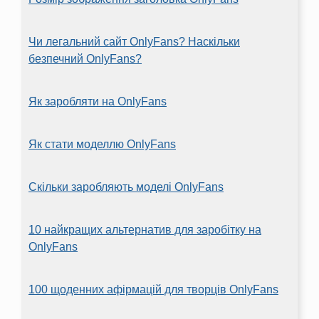
Чи легальний сайт OnlyFans? Наскільки
безпечний OnlyFans?
Як заробляти на OnlyFans
Як стати моделлю OnlyFans
Скільки заробляють моделі OnlyFans
10 найкращих альтернатив для заробітку на
OnlyFans
100 щоденних афірмацій для творців OnlyFans