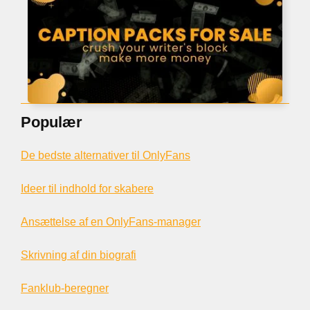
Populær
De bedste alternativer til OnlyFans
Ideer til indhold for skabere
Ansættelse af en OnlyFans-manager
Skrivning af din biografi
Fanklub-beregner