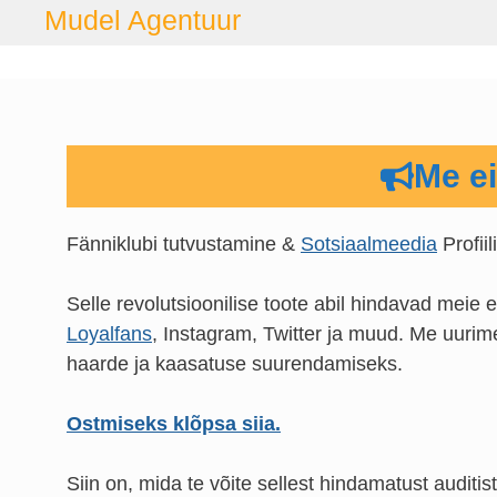
Skip
Mudel Agentuur
to
content
Me ei
Fänniklubi tutvustamine &
Sotsiaalmeedia
Profii
Selle revolutsioonilise toote abil hindavad meie ek
Loyalfans
, Instagram, Twitter ja muud. Me uurime
haarde ja kaasatuse suurendamiseks.
Ostmiseks klõpsa siia.
Siin on, mida te võite sellest hindamatust auditis