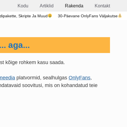
Kodu
Artiklid
Rakenda
Kontakt
ldipakette, Skripte Ja Muud
30-Päevane OnlyFans Väljakutse
. aga...
nast kõige rohkem kasu saada.
lmeedia
platvormid, sealhulgas
OnlyFans
,
endatavaid soovitusi, mis on kohandatud teie