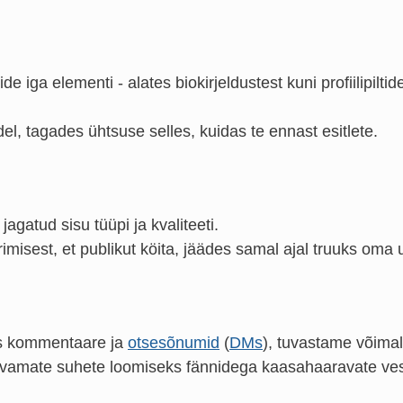
lide iga elementi - alates biokirjeldustest kuni profiilipilt
el, tagades ühtsuse selles, kuidas te ennast esitlete.
gatud sisu tüüpi ja kvaliteeti.
est, et publikut köita, jäädes samal ajal truuks oma unik
eks kommentaare ja
otsesõnumid
(
DMs
), tuvastame võim
evamate suhete loomiseks fännidega kaasahaaravate ves