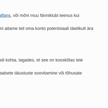
alfans
, või mõni muu fänniklubi teenus kui
 aitame teil oma konto potentsiaali täielikult ära
ndi kohta, tagades, et see on kooskõlas teie
suaalsete täiustuste soovitamine või tõhusate