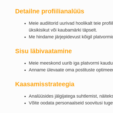
Detailne profiilianalüüs
Meie audiitorid uurivad hoolikalt teie profii
üksikisikut või kaubamärki täpselt.
Me hindame järjepidevust kõigil platvormid
Sisu läbivaatamine
Meie meeskond uurib iga platvormi kaudu ja
Anname ülevaate oma postituste optimeerimis
Kaasamisstrateegia
Analüüsides jälgijatega suhtlemist, näit
Võite oodata personaalseid soovitusi tug