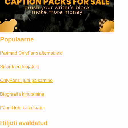
Populaarne
Parimad OnlyFans alternatiivid
Sisuideed loojatele
OnlyFans'i juhi palkamine
Biograafia kirjutamine
Fänniklubi kalkulaator
Hiljuti avaldatud