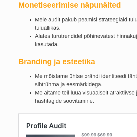
Monetiseerimise näpunäited
Meie audit pakub peamisi strateegiaid tu
tuluallikas.
Alates turutrendidel põhinevatest hinnakuj
kasutada.
Branding ja esteetika
Me mõistame ühtse brändi identiteedi tähts
sihtrühma ja eesmärkidega.
Me aitame teil luua visuaalselt atraktiivse
hashtagide soovitamine.