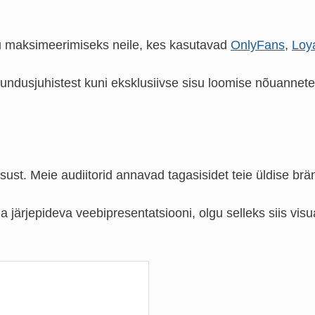
lu maksimeerimiseks neile, kes kasutavad
OnlyFans
,
Loy
undusjuhistest kuni eksklusiivse sisu loomise nõuanneteni
ust. Meie audiitorid annavad tagasisidet teie üldise brä
 ja järjepideva veebipresentatsiooni, olgu selleks siis vi