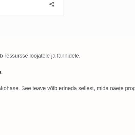
ressursse loojatele ja fännidele.
a.
ohase. See teave võib erineda sellest, mida näete prog