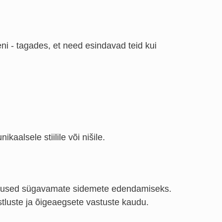
ideni - tagades, et need esindavad teid kui
aalsele stiilile või nišile.
alused sügavamate sidemete edendamiseks.
tluste ja õigeaegsete vastuste kaudu.