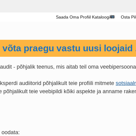
Saada Oma Profiil Kataloogi
Osta Pi
 võta praegu vastu uusi loojaid ..
liaudit - põhjalik teenus, mis aitab teil oma veebipersoo
sperdi audiitorid põhjalikult teie profiili mitmete
sotsiaa
 põhjalikult teie veebipildi kõiki aspekte ja anname rak
t oodata: