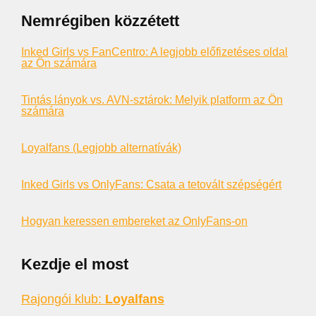
Nemrégiben közzétett
Inked Girls vs FanCentro: A legjobb előfizetéses oldal
az Ön számára
Tintás lányok vs. AVN-sztárok: Melyik platform az Ön
számára
Loyalfans (Legjobb alternatívák)
Inked Girls vs OnlyFans: Csata a tetovált szépségért
Hogyan keressen embereket az OnlyFans-on
Kezdje el most
Rajongói klub:
Loyalfans