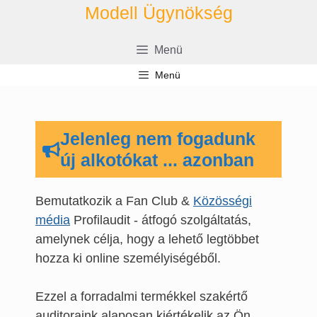
Kilépés
Modell Ügynökség
a
tartalomba
Menü
Menü
Jelenleg nem fogadunk
új alkotókat ... azonban
Bemutatkozik a Fan Club &
Közösségi
média
Profilaudit - átfogó szolgáltatás,
amelynek célja, hogy a lehető legtöbbet
hozza ki online személyiségéből.
Ezzel a forradalmi termékkel szakértő
auditoraink alaposan kiértékelik az Ön