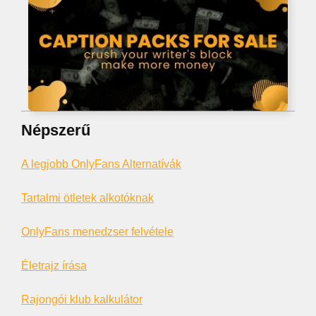
Népszerű
A legjobb OnlyFans Alternatívák
Tartalmi ötletek alkotóknak
OnlyFans menedzser felvétele
Életrajz írása
Rajongói klub kalkulátor