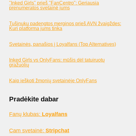
"Inked Girls" prieš "FanCentro": Geriausia
prenumeratos svetainė jums
Tušinuku padengtos merginos prieš AVN žvaigždes:
Kuri platforma jums tinka
Svetainės, panašios į Loyalfans (Top Alternatives)
Inked Girls vs OnlyFans: mūšis dėl tatuiruotų
gražuolių
Kaip ieškoti žmonių svetainėje OnlyFans
Pradėkite dabar
Fanų klubas:
Loyalfans
Cam svetainė:
Stripchat