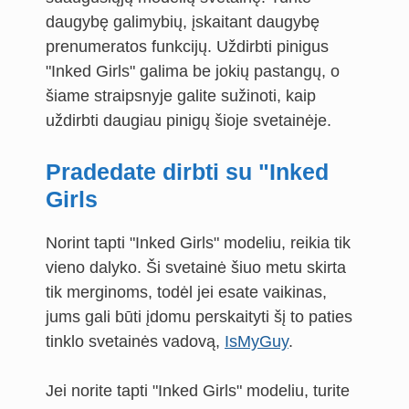
daugybę galimybių, įskaitant daugybę
prenumeratos funkcijų. Uždirbti pinigus
"Inked Girls" galima be jokių pastangų, o
šiame straipsnyje galite sužinoti, kaip
uždirbti daugiau pinigų šioje svetainėje.
Pradedate dirbti su "Inked
Girls
Norint tapti "Inked Girls" modeliu, reikia tik
vieno dalyko. Ši svetainė šiuo metu skirta
tik merginoms, todėl jei esate vaikinas,
jums gali būti įdomu perskaityti šį to paties
tinklo svetainės vadovą,
IsMyGuy
.
Jei norite tapti "Inked Girls" modeliu, turite