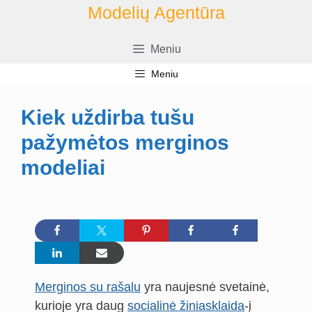
Pereiti
Modelių Agentūra
prie
turinio
Meniu
Meniu
Kiek uždirba tušu
pažymėtos merginos
modeliai
Merginos su rašalu
yra naujesnė svetainė,
kurioje yra daug
socialinė žiniasklaida
-į