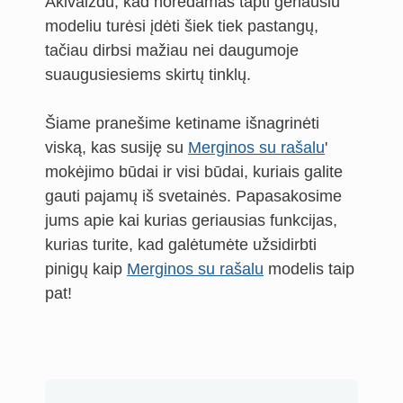
Akivaizdu, kad norėdamas tapti geriausiu
modeliu turėsi įdėti šiek tiek pastangų,
tačiau dirbsi mažiau nei daugumoje
suaugusiesiems skirtų tinklų.
Šiame pranešime ketiname išnagrinėti
viską, kas susiję su
Merginos su rašalu
'
mokėjimo būdai ir visi būdai, kuriais galite
gauti pajamų iš svetainės. Papasakosime
jums apie kai kurias geriausias funkcijas,
kurias turite, kad galėtumėte užsidirbti
pinigų kaip
Merginos su rašalu
modelis taip
pat!