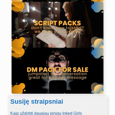
Susiję straipsniai
Kaip uždirbti daugiau pinigų Inked Girls