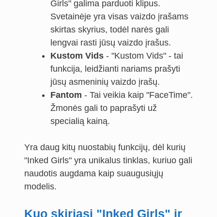
Girls" galima parduoti klipus.
Svetainėje yra visas vaizdo įrašams
skirtas skyrius, todėl narės gali
lengvai rasti jūsų vaizdo įrašus.
Kustom Vids
- "Kustom Vids" - tai
funkcija, leidžianti nariams prašyti
jūsų asmeninių vaizdo įrašų.
Fantom
- Tai veikia kaip "FaceTime".
Žmonės gali to paprašyti už
specialią kainą.
Yra daug kitų nuostabių funkcijų, dėl kurių
"Inked Girls" yra unikalus tinklas, kuriuo gali
naudotis augdama kaip suaugusiųjų
modelis.
Kuo skiriasi "Inked Girls" ir