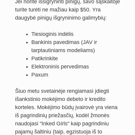
Jei norite išsigryninti pinigų, savo sąskaitoje
turite turėti ne mažiau kaip $50. Yra
daugybė pinigų išgryninimo galimybių:
Tiesioginis indėlis
Bankinis pavedimas (JAV ir
tarptautiniams modeliams)
Patikrinkite
Elektroninis pervedimas
Paxum
Šiuo metu svetainėje rengiamasi įdiegti
išankstinio mokėjimo debeto ir kredito
korteles. Mokėjimo būdų įvairovė yra viena
iš pagrindinių priežasčių, kodėl žmonės
naudojasi "Inked Girls" kaip pagrindiniu
pajamų šaltiniu (taip, egzistuoja iš to