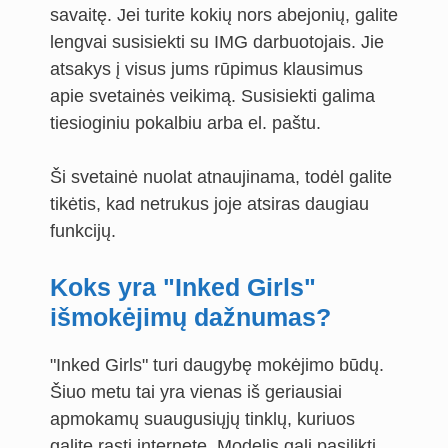
savaitę. Jei turite kokių nors abejonių, galite
lengvai susisiekti su IMG darbuotojais. Jie
atsakys į visus jums rūpimus klausimus
apie svetainės veikimą. Susisiekti galima
tiesioginiu pokalbiu arba el. paštu.
Ši svetainė nuolat atnaujinama, todėl galite
tikėtis, kad netrukus joje atsiras daugiau
funkcijų.
Koks yra "Inked Girls"
išmokėjimų dažnumas?
"Inked Girls" turi daugybę mokėjimo būdų.
Šiuo metu tai yra vienas iš geriausiai
apmokamų suaugusiųjų tinklų, kuriuos
galite rasti internete. Modelis gali pasilikti