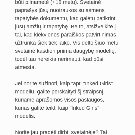
būti pilnametė (+18 metų). Svetainė
paprašys jūsų nuotraukos su asmens
tapatybės dokumentu, kad galėtų patikrinti
jūsų amžių ir tapatybę. Be to, atsižvelkite į
tai, kad kiekvienos paraiškos patvirtinimas
užtrunka šiek tiek laiko. Vis dėlto šiuo metu
svetainė kasdien priima daugybę modelių,
todėl tau nereikia nerimauti, kad būsi
atmesta.
Jei norite sužinoti, kaip tapti "Inked Girls"
modeliu, galite perskaityti šį straipsnį,
kuriame aprašomos visos paslaugos,
kurias galite teikti kaip "Inked Girls"
modelis.
Norite jau pradėti dirbti svetainėje? Tai