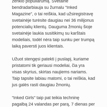
ženklo populiarumą. Svetainė
bendradarbiauja su žurnalu "Inked
Magazine", o tai reiškia, kad užsiregistravę
svetainėje turėsite daugiau nei 36 milijonus
potencialių klientų. Dauguma žmonių šioje
svetainėje laukia susitikimų su karštais
modeliais, todėl nėra taip sunku per trumpą
laiką paversti juos klientais.
Užuot stengęsi patekti į puslapį, kuriame
pristatomi tik geriausi modeliai, čia yra
visas skyrius, skirtas naujiems nariams.
Taip tapsite labiau matomi, o tai reiškia, kad
jus galės rasti daugiau žmonių.
"Inked Girls" taip pat teikia techninę
pagalbą 24 valandas per parą, 7 dienas per