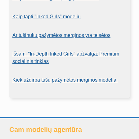
Kaip tapti "Inked Girls" modeliu
Ar tušinuku pažymėtos merginos yra teisėtos
Išsami "In-Depth Inked Girls" apžvalga: Premium
socialinis tinklas
Kiek uždirba tušu pažymėtos merginos modeliai
Cam modelių agentūra