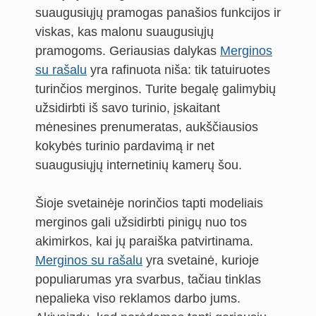
suaugusiųjų pramogas panašios funkcijos ir
viskas, kas malonu suaugusiųjų
pramogoms. Geriausias dalykas
Merginos
su rašalu
yra rafinuota niša: tik tatuiruotes
turinčios merginos. Turite begalę galimybių
užsidirbti iš savo turinio, įskaitant
mėnesines prenumeratas, aukščiausios
kokybės turinio pardavimą ir net
suaugusiųjų internetinių kamerų šou.
Šioje svetainėje norinčios tapti modeliais
merginos gali užsidirbti pinigų nuo tos
akimirkos, kai jų paraiška patvirtinama.
Merginos su rašalu
yra svetainė, kurioje
populiarumas yra svarbus, tačiau tinklas
nepalieka viso reklamos darbo jums.