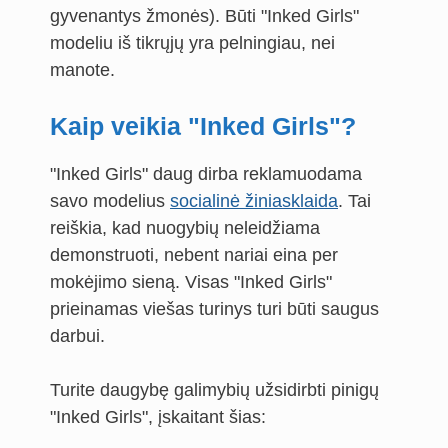
gyvenantys žmonės). Būti "Inked Girls"
modeliu iš tikrųjų yra pelningiau, nei
manote.
Kaip veikia "Inked Girls"?
"Inked Girls" daug dirba reklamuodama
savo modelius
socialinė žiniasklaida
. Tai
reiškia, kad nuogybių neleidžiama
demonstruoti, nebent nariai eina per
mokėjimo sieną. Visas "Inked Girls"
prieinamas viešas turinys turi būti saugus
darbui.
Turite daugybę galimybių užsidirbti pinigų
"Inked Girls", įskaitant šias: