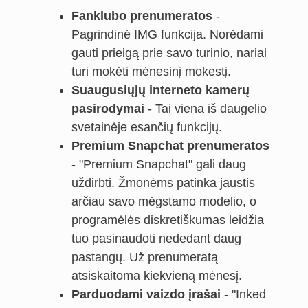
Fanklubo prenumeratos
-
Pagrindinė IMG funkcija. Norėdami
gauti prieigą prie savo turinio, nariai
turi mokėti mėnesinį mokestį.
Suaugusiųjų interneto kamerų
pasirodymai
- Tai viena iš daugelio
svetainėje esančių funkcijų.
Premium Snapchat prenumeratos
- "Premium Snapchat" gali daug
uždirbti. Žmonėms patinka jaustis
arčiau savo mėgstamo modelio, o
programėlės diskretiškumas leidžia
tuo pasinaudoti nededant daug
pastangų. Už prenumeratą
atsiskaitoma kiekvieną mėnesį.
Parduodami vaizdo įrašai
- "Inked