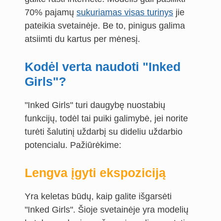
70% pajamų
sukuriamas visas turinys
jie
pateikia svetainėje. Be to, pinigus galima
atsiimti du kartus per mėnesį.
Kodėl verta naudoti "Inked
Girls"?
"Inked Girls" turi daugybę nuostabių
funkcijų, todėl tai puiki galimybė, jei norite
turėti šalutinį uždarbį su dideliu uždarbio
potencialu. Pažiūrėkime:
Lengva įgyti ekspoziciją
Yra keletas būdų, kaip galite išgarsėti
"Inked Girls". Šioje svetainėje yra modelių