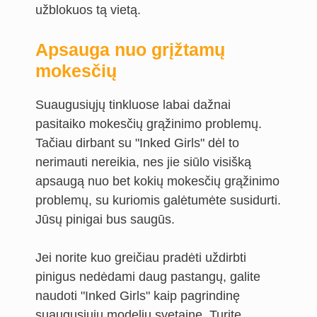
užblokuos tą vietą.
Apsauga nuo grįžtamų
mokesčių
Suaugusiųjų tinkluose labai dažnai
pasitaiko mokesčių grąžinimo problemų.
Tačiau dirbant su "Inked Girls" dėl to
nerimauti nereikia, nes jie siūlo visišką
apsaugą nuo bet kokių mokesčių grąžinimo
problemų, su kuriomis galėtumėte susidurti.
Jūsų pinigai bus saugūs.
Jei norite kuo greičiau pradėti uždirbti
pinigus nedėdami daug pastangų, galite
naudoti "Inked Girls" kaip pagrindinę
suaugusiųjų modelių svetainę. Turite