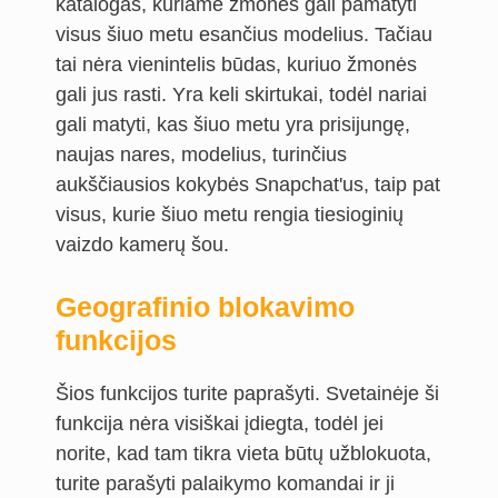
katalogas, kuriame žmonės gali pamatyti
visus šiuo metu esančius modelius. Tačiau
tai nėra vienintelis būdas, kuriuo žmonės
gali jus rasti. Yra keli skirtukai, todėl nariai
gali matyti, kas šiuo metu yra prisijungę,
naujas nares, modelius, turinčius
aukščiausios kokybės Snapchat'us, taip pat
visus, kurie šiuo metu rengia tiesioginių
vaizdo kamerų šou.
Geografinio blokavimo
funkcijos
Šios funkcijos turite paprašyti. Svetainėje ši
funkcija nėra visiškai įdiegta, todėl jei
norite, kad tam tikra vieta būtų užblokuota,
turite parašyti palaikymo komandai ir ji