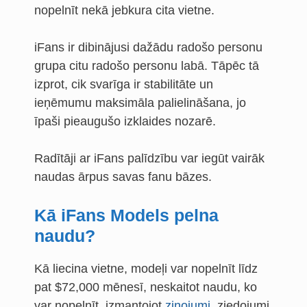
nopelnīt nekā jebkura cita vietne.
iFans ir dibinājusi dažādu radošo personu
grupa citu radošo personu labā. Tāpēc tā
izprot, cik svarīga ir stabilitāte un
ieņēmumu maksimāla palielināšana, jo
īpaši pieaugušo izklaides nozarē.
Radītāji ar iFans palīdzību var iegūt vairāk
naudas ārpus savas fanu bāzes.
Kā iFans Models pelna
naudu?
Kā liecina vietne, modeļi var nopelnīt līdz
pat $72,000 mēnesī, neskaitot naudu, ko
var nopelnīt, izmantojot
ziņojumi
, ziedojumi