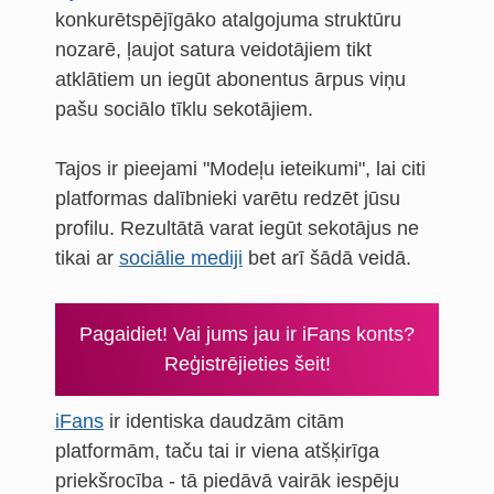
konkurētspējīgāko atalgojuma struktūru
nozarē, ļaujot satura veidotājiem tikt
atklātiem un iegūt abonentus ārpus viņu
pašu sociālo tīklu sekotājiem.
Tajos ir pieejami "Modeļu ieteikumi", lai citi
platformas dalībnieki varētu redzēt jūsu
profilu. Rezultātā varat iegūt sekotājus ne
tikai ar
sociālie mediji
bet arī šādā veidā.
Pagaidiet! Vai jums jau ir iFans konts?
Reģistrējieties šeit!
iFans
ir identiska daudzām citām
platformām, taču tai ir viena atšķirīga
priekšrocība - tā piedāvā vairāk iespēju