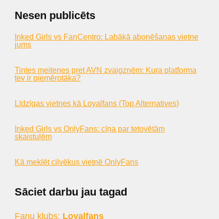
Nesen publicēts
Inked Girls vs FanCentro: Labākā abonēšanas vietne
jums
Tintes meitenes pret AVN zvaigznēm: Kura platforma
tev ir piemērotāka?
Līdzīgas vietnes kā Loyalfans (Top Alternatives)
Inked Girls vs OnlyFans: cīņa par tetovētām
skaistulēm
Kā meklēt cilvēkus vietnē OnlyFans
Sāciet darbu jau tagad
Fanu klubs:
Loyalfans