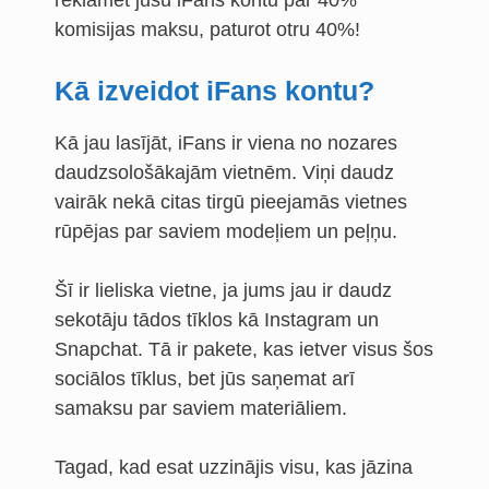
reklamēt jūsu iFans kontu par 40%
komisijas maksu, paturot otru 40%!
Kā izveidot iFans kontu?
Kā jau lasījāt, iFans ir viena no nozares
daudzsološākajām vietnēm. Viņi daudz
vairāk nekā citas tirgū pieejamās vietnes
rūpējas par saviem modeļiem un peļņu.
Šī ir lieliska vietne, ja jums jau ir daudz
sekotāju tādos tīklos kā Instagram un
Snapchat. Tā ir pakete, kas ietver visus šos
sociālos tīklus, bet jūs saņemat arī
samaksu par saviem materiāliem.
Tagad, kad esat uzzinājis visu, kas jāzina