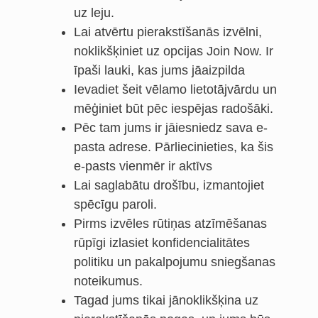
uz leju.
Lai atvērtu pierakstīšanās izvēlni,
noklikšķiniet uz opcijas Join Now. Ir
īpaši lauki, kas jums jāaizpilda
Ievadiet šeit vēlamo lietotājvārdu un
mēģiniet būt pēc iespējas radošāki.
Pēc tam jums ir jāiesniedz sava e-
pasta adrese. Pārliecinieties, ka šis
e-pasts vienmēr ir aktīvs
Lai saglabātu drošību, izmantojiet
spēcīgu paroli.
Pirms izvēles rūtiņas atzīmēšanas
rūpīgi izlasiet konfidencialitātes
politiku un pakalpojumu sniegšanas
noteikumus.
Tagad jums tikai jānoklikšķina uz