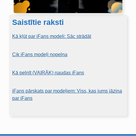
Saistītie raksti
Kā kļūt par iFans modeli: Sāc strādāt
Cik iFans modeļi nopelna
Kā pelnīt (VAIRĀK) naudas iFans
iFans pārskats par modeļiem: Viss, kas jums jāzina
par iFans