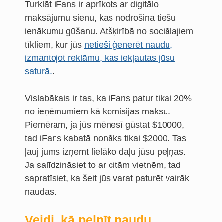
Turklāt iFans ir aprīkots ar digitālo
maksājumu sienu, kas nodrošina tiešu
ienākumu gūšanu. Atšķirībā no sociālajiem
tīkliem, kur jūs
netieši ģenerēt naudu,
izmantojot reklāmu, kas iekļautas jūsu
saturā.
.
Vislabākais ir tas, ka iFans patur tikai 20%
no ieņēmumiem kā komisijas maksu.
Piemēram, ja jūs mēnesī gūstat $10000,
tad iFans kabatā nonāks tikai $2000. Tas
ļauj jums izņemt lielāko daļu jūsu peļņas.
Ja salīdzināsiet to ar citām vietnēm, tad
sapratīsiet, ka šeit jūs varat paturēt vairāk
naudas.
Veidi, kā pelnīt naudu