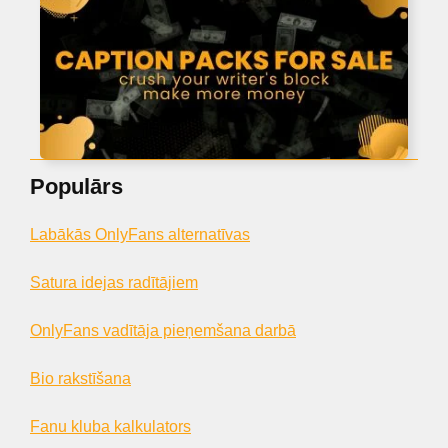
Populārs
Labākās OnlyFans alternatīvas
Satura idejas radītājiem
OnlyFans vadītāja pieņemšana darbā
Bio rakstīšana
Fanu kluba kalkulators