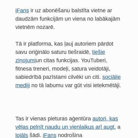
iFans
ir uz abonēšanu balstīta vietne ar
daudzām funkcijām un viena no labākajām
vietnēm nozarē.
Tā ir platforma, kas ļauj autoriem pārdot
savu oriģinālo saturu tiešraidē,
tiešie
ziņojumi
un citas funkcijas. YouTuberi,
fitnesa treneri, modeļi, satura veidotāji,
sabiedrībā pazīstami cilvēki un citi.
sociālie
mediji
no tā labumu var gūt visi ietekmētāji.
Tas ir vienas pieturas aģentūra
autori, kas
vēlas pelnīt naudu un vienlaikus arī augt.
a
lojāls
šādi.
iFans
nodrošina