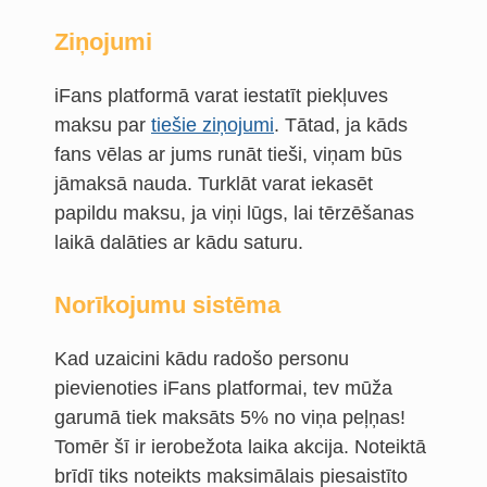
Ziņojumi
iFans platformā varat iestatīt piekļuves
maksu par
tiešie ziņojumi
. Tātad, ja kāds
fans vēlas ar jums runāt tieši, viņam būs
jāmaksā nauda. Turklāt varat iekasēt
papildu maksu, ja viņi lūgs, lai tērzēšanas
laikā dalāties ar kādu saturu.
Norīkojumu sistēma
Kad uzaicini kādu radošo personu
pievienoties iFans platformai, tev mūža
garumā tiek maksāts 5% no viņa peļņas!
Tomēr šī ir ierobežota laika akcija. Noteiktā
brīdī tiks noteikts maksimālais piesaistīto