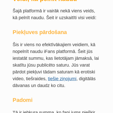
Šajā platformā ir vairāk nekā viens veids,
kā pelnīt naudu. Šeit ir uzskaitīti visi veidi:
Piekļuves pārdošana
Šis ir viens no efektīvākajiem veidiem, kā
nopelnīt naudu iFans platformā. Šeit jūs
iestatāt summu, kas lietotājam jāmaksā, lai
skatītu jūsu publicēto saturu. Jūs varat
pārdot piekļuvi tādam saturam kā erotiski
video, tiešraides,
tiešie ziņojumi
, digitālās
dāvanas un daudz ko citu.
Padomi
Tā ir jebkura summa, ko fani jums piešķir