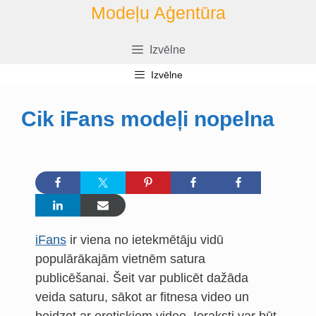
Doties
Modeļu Aģentūra
uz
saturu
Izvēlne
Izvēlne
Cik iFans modeļi nopelna
iFans
ir viena no ietekmētāju vidū
populārākajām vietnēm satura
publicēšanai. Šeit var publicēt dažāda
veida saturu, sākot ar fitnesa video un