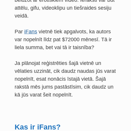
beidzot ar erotiskiem video. Ieraksti var būt
attēlu, gifu, videoklipu un tiešraides sesiju
veidā.
Par
iFans
vietnē tiek apgalvots, ka autors
var nopelnīt līdz pat $72000 mēnesī. Tā ir
liela summa, bet vai tā ir taisnība?
Ja plānojat reģistrēties šajā vietnē un
vēlaties uzzināt, cik daudz naudas jūs varat
nopelnīt, esat nonācis īstajā vietā. Šajā
rakstā mēs jums pastāstīsim, cik daudz un
kā jūs varat šeit nopelnīt.
Kas ir iFans?