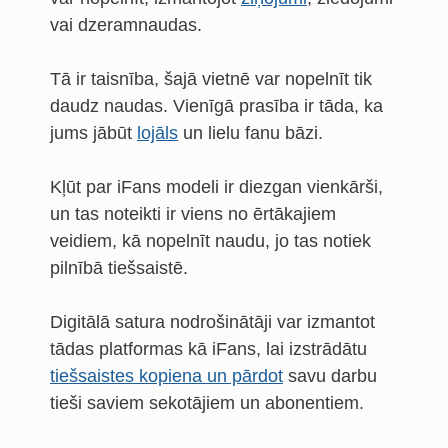
vai dzeramnaudas.
Tā ir taisnība, šajā vietnē var nopelnīt tik
daudz naudas. Vienīgā prasība ir tāda, ka
jums jābūt
lojāls
un lielu fanu bāzi.
Kļūt par iFans modeli ir diezgan vienkārši,
un tas noteikti ir viens no ērtākajiem
veidiem, kā nopelnīt naudu, jo tas notiek
pilnībā tiešsaistē.
Digitālā satura nodrošinātāji var izmantot
tādas platformas kā iFans, lai izstrādātu
tiešsaistes kopiena un pārdot
savu darbu
tieši saviem sekotājiem un abonentiem.