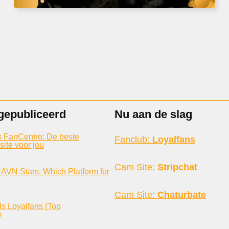
gepubliceerd
Nu aan de slag
s FanCentro: De beste
Fanclub:
Loyalfans
ite voor jou
Cam Site:
Stripchat
s AVN Stars: Which Platform for
Cam Site:
Chaturbate
s Loyalfans (Top
)