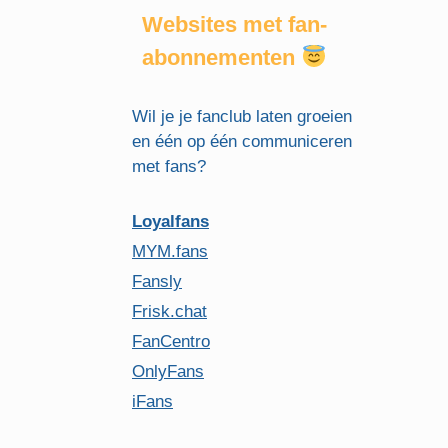
Websites met fan-
abonnementen
Wil je je fanclub laten groeien
en één op één communiceren
met fans?
Loyalfans
MYM.fans
Fansly
Frisk.chat
FanCentro
OnlyFans
iFans