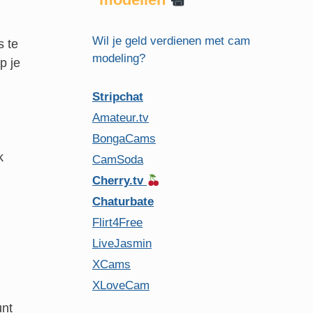
Wil je geld verdienen met cam
s te
modeling?
p je
Stripchat
Amateur.tv
BongaCams
k
CamSoda
Cherry.tv
Chaturbate
Flirt4Free
LiveJasmin
XCams
XLoveCam
nt