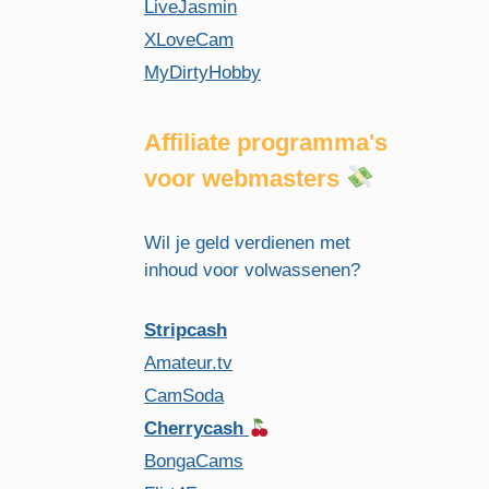
LiveJasmin
XLoveCam
MyDirtyHobby
Affiliate programma's
voor webmasters
Wil je geld verdienen met
inhoud voor volwassenen?
Stripcash
Amateur.tv
CamSoda
Cherrycash
BongaCams