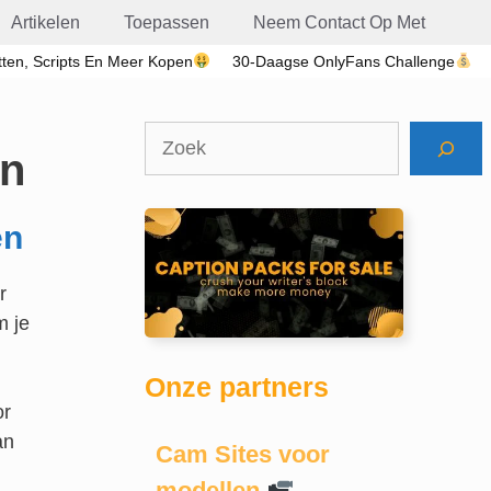
Artikelen
Toepassen
Neem Contact Op Met
etten, Scripts En Meer Kopen
30-Daagse OnlyFans Challenge
Zoeken
en
en
r
m je
Onze partners
or
an
Cam Sites voor
modellen