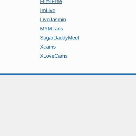
Flirt4Free
ImLive
LiveJasmin
MYM.fans
SugarDaddyMeet
Xcams
XLoveCams