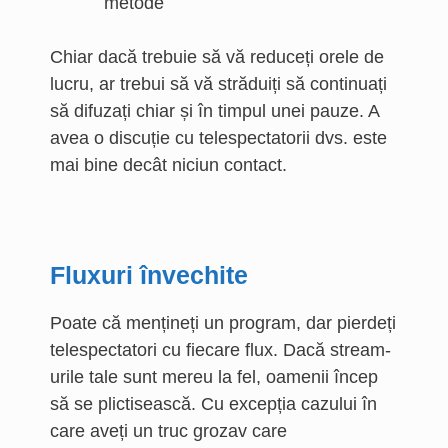
metode
Chiar dacă trebuie să vă reduceți orele de
lucru, ar trebui să vă străduiți să continuați
să difuzați chiar și în timpul unei pauze. A
avea o discuție cu telespectatorii dvs. este
mai bine decât niciun contact.
Fluxuri învechite
Poate că mențineți un program, dar pierdeți
telespectatori cu fiecare flux. Dacă stream-
urile tale sunt mereu la fel, oamenii încep
să se plictisească. Cu excepția cazului în
care aveți un truc grozav care