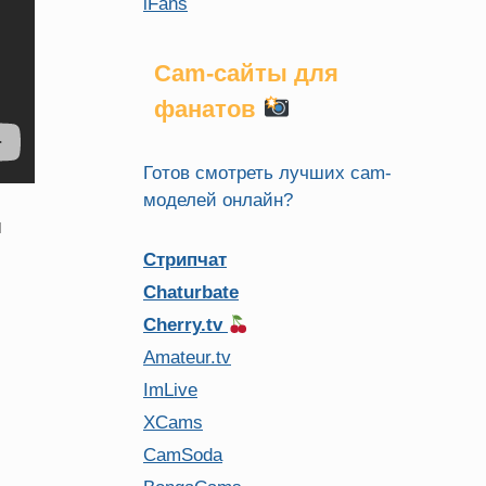
iFans
Cam-сайты для
фанатов
Готов смотреть лучших cam-
моделей онлайн?
я
Стрипчат
Chaturbate
Cherry.tv
Amateur.tv
ImLive
XCams
CamSoda