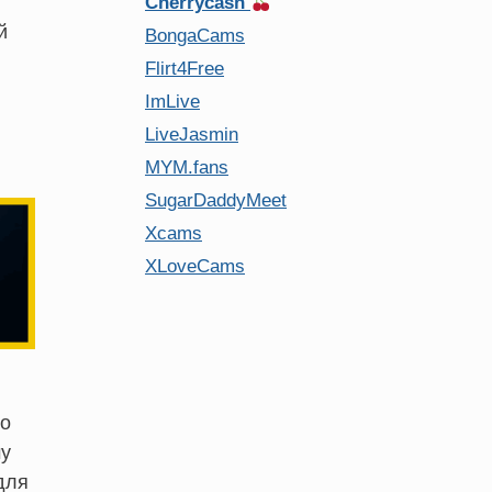
Cherrycash
й
BongaCams
Flirt4Free
ImLive
LiveJasmin
MYM.fans
SugarDaddyMeet
Xcams
XLoveCams
но
му
для