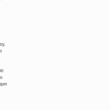
оу,
ю
00
то
-дип