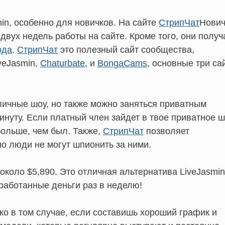
in, особенно для новичков. На сайте
СтрипЧат
Нович
двух недель работы на сайте. Кроме того, они полу
ода
.
СтрипЧат
это полезный сайт сообщества,
veJasmin,
Chaturbate
, и
BongaCams
, основные три са
личные шоу, но также можно заняться приватным
инуту. Если платный член зайдет в твое приватное 
больше, чем был. Также,
СтрипЧат
позволяет
 люди не могут шпионить за ними.
около $5,890. Это отличная альтернатива LiveJasmin
работанные деньги раз в неделю!
ко в том случае, если составишь хороший график и