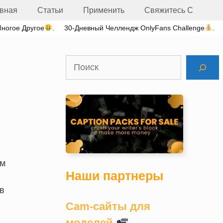
вная
Статьи
Применить
Свяжитесь С
Многое Другое
.
30-Дневный Челлендж OnlyFans Challenge
.
Поиск
ем
Наши партнеры
в
Cam-сайты для
моделей