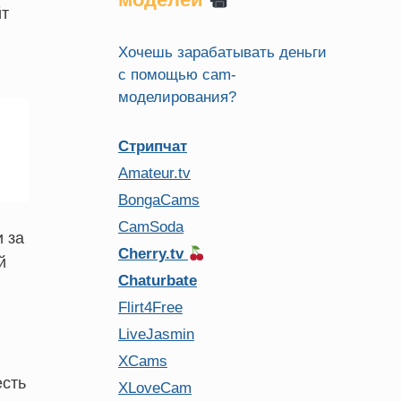
йт
Хочешь зарабатывать деньги
с помощью cam-
моделирования?
Стрипчат
Amateur.tv
BongaCams
CamSoda
 за
Cherry.tv
й
Chaturbate
Flirt4Free
LiveJasmin
XCams
есть
XLoveCam