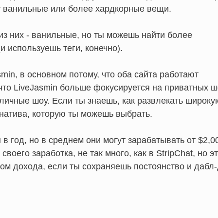
му ванильные или более хардкорные вещи.
из них - ванильные, но ты можешь найти более
и используешь теги, конечно).
min, в основном потому, что оба сайта работают
что LiveJasmin больше фокусируется на приватных ш
личные шоу. Если ты знаешь, как развлекать широку
рнатива, которую ты можешь выбрать.
 год, но в среднем они могут зарабатывать от $2,0
воего заработка, не так много, как в StripChat, но э
ом дохода, если ты сохраняешь постоянство и дабл