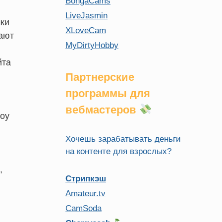
BongaCams
LiveJasmin
ки
XLoveCam
чают
MyDirtyHobby
йта
Партнерские
программы для
вебмастеров
шоу
Хочешь зарабатывать деньги
на контенте для взрослых?
,
Стрипкэш
Amateur.tv
CamSoda