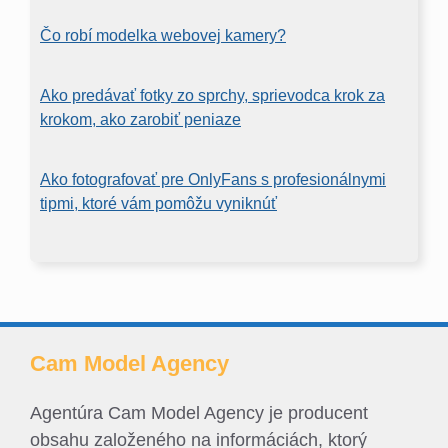
Čo robí modelka webovej kamery?
Ako predávať fotky zo sprchy, sprievodca krok za
krokom, ako zarobiť peniaze
Ako fotografovať pre OnlyFans s profesionálnymi
tipmi, ktoré vám pomôžu vyniknúť
Cam Model Agency
Agentúra Cam Model Agency je producent
obsahu založeného na informáciách, ktorý