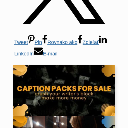
Tweet
Pin
Rovnako ako
Zdieľať
LinkedIn
E-mail