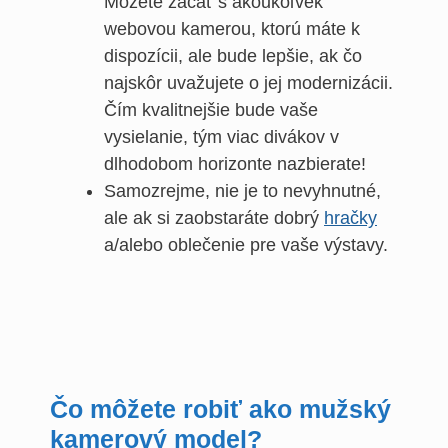
Môžete začať s akoukoľvek
webovou kamerou, ktorú máte k
dispozícii, ale bude lepšie, ak čo
najskôr uvažujete o jej modernizácii.
Čím kvalitnejšie bude vaše
vysielanie, tým viac divákov v
dlhodobom horizonte nazbierate!
Samozrejme, nie je to nevyhnutné,
ale ak si zaobstaráte dobrý
hračky
a/alebo oblečenie pre vaše výstavy.
Čo môžete robiť ako mužský
kamerový model?