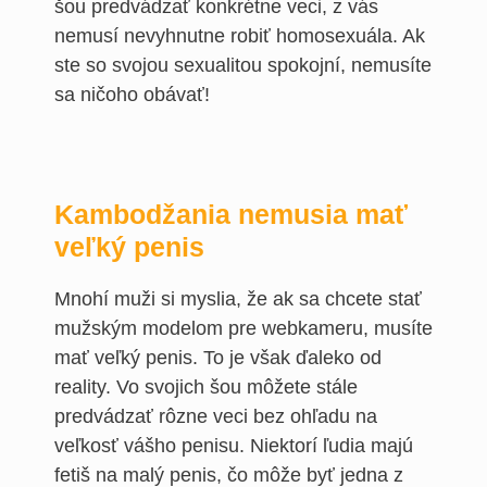
šou predvádzať konkrétne veci, z vás
nemusí nevyhnutne robiť homosexuála. Ak
ste so svojou sexualitou spokojní, nemusíte
sa ničoho obávať!
Kambodžania nemusia mať
veľký penis
Mnohí muži si myslia, že ak sa chcete stať
mužským modelom pre webkameru, musíte
mať veľký penis. To je však ďaleko od
reality. Vo svojich šou môžete stále
predvádzať rôzne veci bez ohľadu na
veľkosť vášho penisu. Niektorí ľudia majú
fetiš na malý penis, čo môže byť jedna z