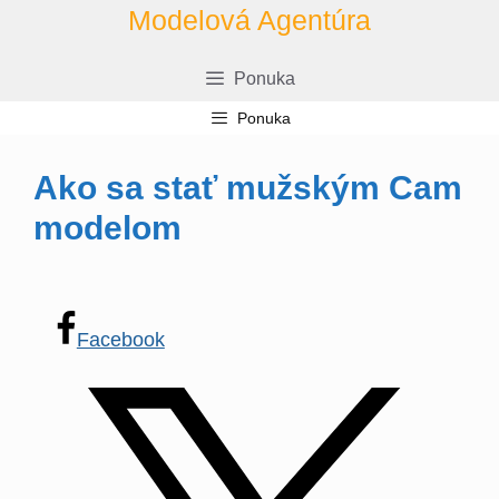
Prejsť
Modelová Agentúra
na
obsah
Ponuka
Ponuka
Ako sa stať mužským Cam
modelom
Facebook