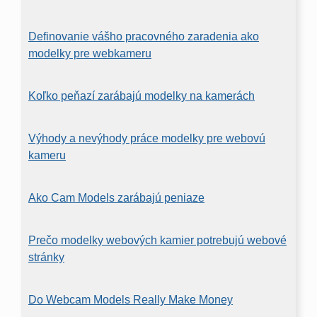
Definovanie vášho pracovného zaradenia ako
modelky pre webkameru
Koľko peňazí zarábajú modelky na kamerách
Výhody a nevýhody práce modelky pre webovú
kameru
Ako Cam Models zarábajú peniaze
Prečo modelky webových kamier potrebujú webové
stránky
Do Webcam Models Really Make Money