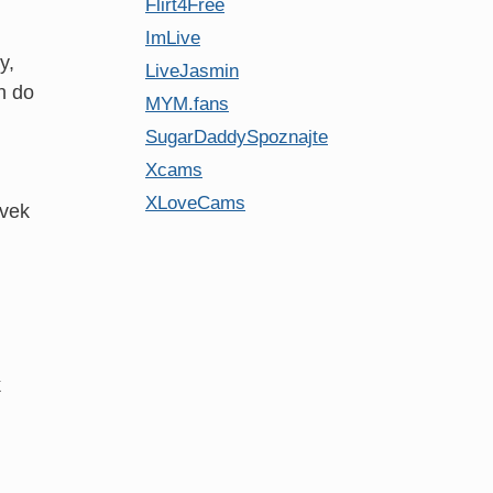
Flirt4Free
ImLive
y,
LiveJasmin
n do
MYM.fans
SugarDaddySpoznajte
Xcams
XLoveCams
ľvek
k