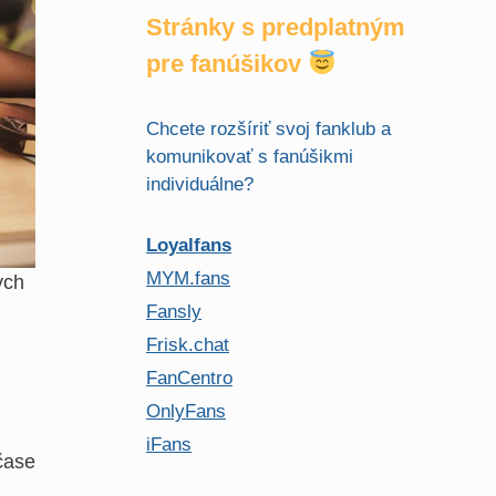
Stránky s predplatným
pre fanúšikov
Chcete rozšíriť svoj fanklub a
komunikovať s fanúšikmi
individuálne?
Loyalfans
MYM.fans
ych
Fansly
Frisk.chat
FanCentro
OnlyFans
iFans
čase