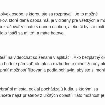
oľvek osobe, s ktorou ste sa rozprávali. Je to možné
ajkov, ktoré daná osoba má, je viditeľný pre všetkých a 
 pokračovať v chate s danou osobou, alebo či by ste mali
idlo "páči sa mi to", a máte hotovo.
eší na videochat so ženami v aplikácii. Ako bezplatný č
a budete párovať, ale ak sa rozhodnete minúť žetóny a
pnúť možnosť filtrovania podľa pohlavia, aby ste si mohl
vybrať si miesta, odkiaľ pochádzajú ľudia, s ktorými sa
cete nájsť priateľov z určitých oblastí! Táto možnosť je