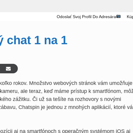
Odoslať Svoj Profil Do Adresára
Kúp
 chat 1 na 1
iekoľko rokov. Množstvo webových stránok vám umožňuje
ú kameru, ale teraz, keď máme prístup k smartfónom, mô
kého zážitku. Či už sa tešíte na rozhovory s novými
bavu, Chatspin je jednou z mnohých aplikácií, ktoré v
.
pozícii aj na smartfónoch s operačným systémom iOS aj