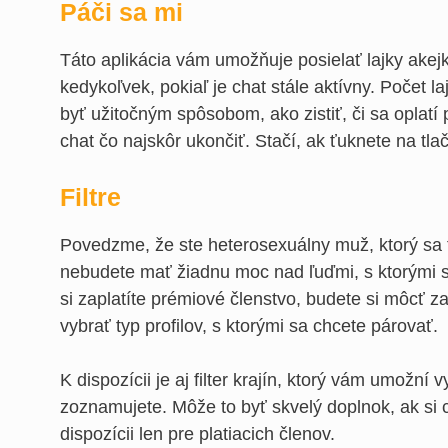
Páči sa mi
Táto aplikácia vám umožňuje posielať lajky akejk
kedykoľvek, pokiaľ je chat stále aktívny. Počet l
byť užitočným spôsobom, ako zistiť, či sa oplatí
chat čo najskôr ukončiť. Stačí, ak ťuknete na tlač
Filtre
Povedzme, že ste heterosexuálny muž, ktorý sa t
nebudete mať žiadnu moc nad ľuďmi, s ktorými s
si zaplatíte prémiové členstvo, budete si môcť za
vybrať typ profilov, s ktorými sa chcete párovať.
K dispozícii je aj filter krajín, ktorý vám umožní 
zoznamujete. Môže to byť skvelý doplnok, ak si ch
dispozícii len pre platiacich členov.