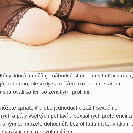
tfóny, ktorá umožňuje náhodné stretnutia s ľuďmi z rôzn
ajín zadarmo, ale vždy sa môžete rozhodnúť stať sa
 a spárovali sa len so ženskými profilmi.
a môžete spriateliť alebo jednoducho zažiť sexuálne
ých a páry všetkých pohlaví a sexuálnych preferencií a
kto, s kým sa môžete dohodnúť, bez ohľadu na to, v akom 
 využívať aj ako bezplatný člen.