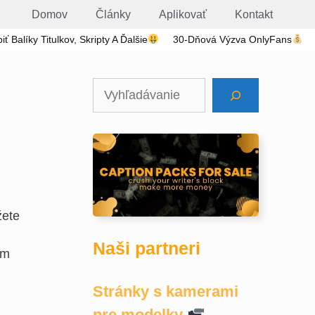
Domov
Články
Aplikovať
Kontakt
iť Balíky Titulkov, Skripty A Ďalšie
30-Dňová Výzva OnlyFans
Hľadať
žete
Naši partneri
ám
Stránky s kamerami
pre modelky