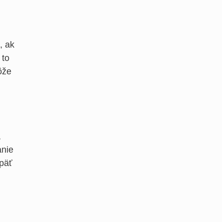
, ak
 to
ôže
a
anie
 päť