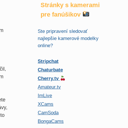
Stránky s kamerami
pre fanúšikov
om
Ste pripravení sledovať
najlepšie kamerové modelky
online?
Stripchat
il,
Chaturbate
om
Cherry.tv
Amateur.tv
ImLive
te
XCams
ávy,
CamSoda
jto
BongaCams