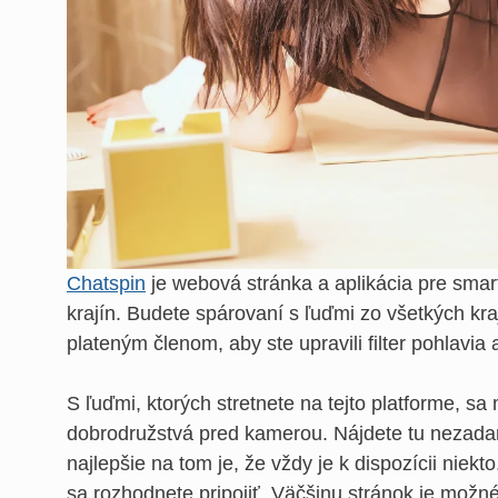
Chatspin
je webová stránka a aplikácia pre smar
krajín. Budete spárovaní s ľuďmi zo všetkých kr
plateným členom, aby ste upravili filter pohlavia
S ľuďmi, ktorých stretnete na tejto platforme, s
dobrodružstvá pred kamerou. Nájdete tu nezadan
najlepšie na tom je, že vždy je k dispozícii nie
sa rozhodnete pripojiť. Väčšinu stránok je možné