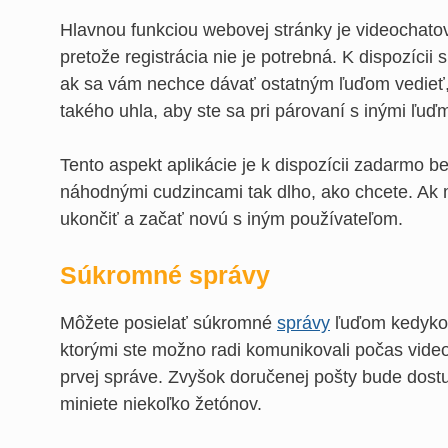
Hlavnou funkciou webovej stránky je videochatov
pretože registrácia nie je potrebná. K dispozícii sú
ak sa vám nechce dávať ostatným ľuďom vedieť, 
takého uhla, aby ste sa pri párovaní s inými ľuďmi
Tento aspekt aplikácie je k dispozícii zadarmo
náhodnými cudzincami tak dlho, ako chcete. Ak 
ukončiť a začať novú s iným používateľom.
Súkromné správy
Môžete posielať súkromné
správy
ľuďom kedykoľ
ktorými ste možno radi komunikovali počas video
prvej správe. Zvyšok doručenej pošty bude dost
miniete niekoľko žetónov.