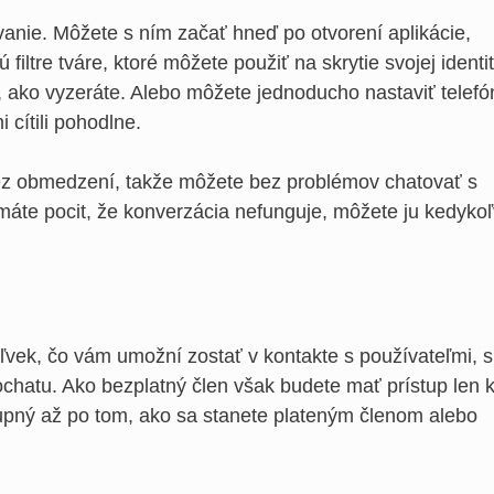
anie. Môžete s ním začať hneď po otvorení aplikácie,
 filtre tváre, ktoré môžete použiť na skrytie svojej identit
ako vyzeráte. Alebo môžete jednoducho nastaviť telefó
 cítili pohodlne.
 bez obmedzení, takže môžete bez problémov chatovať s
máte pocit, že konverzácia nefunguje, môžete ju kedyko
vek, čo vám umožní zostať v kontakte s používateľmi, s
chatu. Ako bezplatný člen však budete mať prístup len 
upný až po tom, ako sa stanete plateným členom alebo