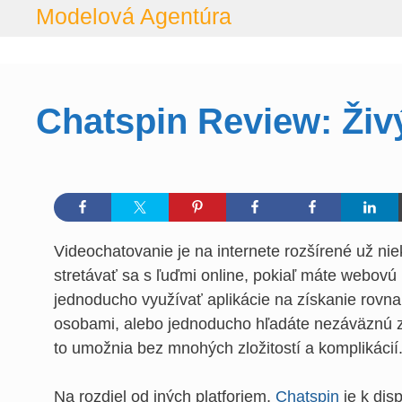
Prejsť
Modelová Agentúra
na
obsah
Chatspin Review: Živý
Videochatovanie je na internete rozšírené už n
stretávať sa s ľuďmi online, pokiaľ máte webov
jednoducho využívať aplikácie na získanie rovna
osobami, alebo jednoducho hľadáte nezáväznú zá
to umožnia bez mnohých zložitostí a komplikácií
Na rozdiel od iných platforiem,
Chatspin
je k dis