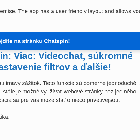
emise. The app has a user-friendly layout and allows yo
rejdite na stránku Chatspin!
pin: Viac: Videochat, súkromné
astavenie filtrov a ďalšie!
zaujímavý zážitok. Tieto funkcie sú pomerne jednoduché, 
u, stále je možné využívať webové stránky bez jediného
kácia sa pre vás môže stať o niečo prívetivejšou.
úka: