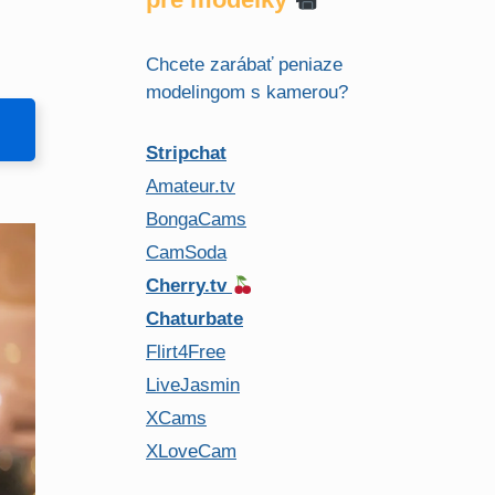
Chcete zarábať peniaze
modelingom s kamerou?
Stripchat
Amateur.tv
BongaCams
CamSoda
Cherry.tv
Chaturbate
Flirt4Free
LiveJasmin
XCams
XLoveCam