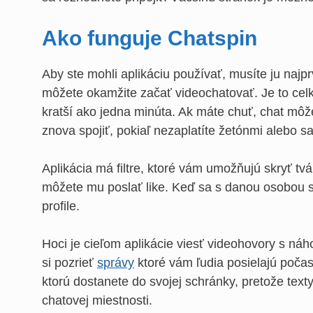
Ako funguje Chatspin
Aby ste mohli aplikáciu používať, musíte ju najp
môžete okamžite začať videochatovať. Je to cel
kratší ako jedna minúta. Ak máte chuť, chat môž
znova spojiť, pokiaľ nezaplatíte žetónmi alebo 
Aplikácia má filtre, ktoré vám umožňujú skryť tv
môžete mu poslať like. Keď sa s danou osobou sp
profile.
Hoci je cieľom aplikácie viesť videohovory s ná
si pozrieť
správy
ktoré vám ľudia posielajú počas
ktorú dostanete do svojej schránky, pretože texty
chatovej miestnosti.