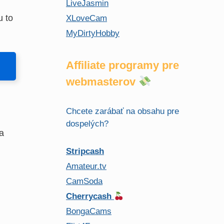
LiveJasmin
u to
XLoveCam
MyDirtyHobby
Affiliate programy pre
webmasterov
Chcete zarábať na obsahu pre
dospelých?
a
Stripcash
Amateur.tv
CamSoda
Cherrycash
BongaCams