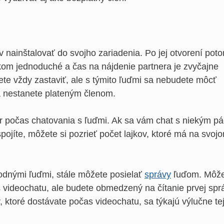
rv nainštalovať do svojho zariadenia. Po jej otvorení pot
kom jednoduché a čas na nájdenie partnera je zvyčajne
ete vždy zastaviť, ale s týmito ľuďmi sa nebudete môcť
sa nestanete plateným členom.
ár počas chatovania s ľuďmi. Ak sa vám chat s niekým páč
ojíte, môžete si pozrieť počet lajkov, ktoré má na svoj
hodnými ľuďmi, stále môžete posielať
správy
ľuďom. Môže
 videochatu, ale budete obmedzený na čítanie prvej spr
, ktoré dostávate počas videochatu, sa týkajú výlučne te