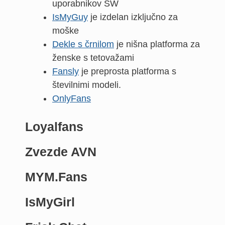
uporabnikov SW
IsMyGuy
je izdelan izključno za
moške
Dekle s črnilom
je nišna platforma za
ženske s tetovažami
Fansly
je preprosta platforma s
številnimi modeli.
OnlyFans
Loyalfans
Zvezde AVN
MYM.Fans
IsMyGirl