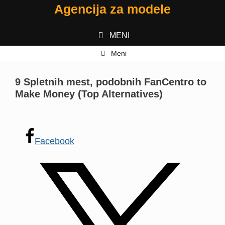
Preskoči
Agencija za modele
na
vsebino
MENI
Meni
9 Spletnih mest, podobnih FanCentro to
Make Money (Top Alternatives)
Facebook