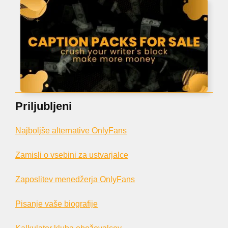
Priljubljeni
Najboljše alternative OnlyFans
Zamisli o vsebini za ustvarjalce
Zaposlitev menedžerja OnlyFans
Pisanje vaše biografije