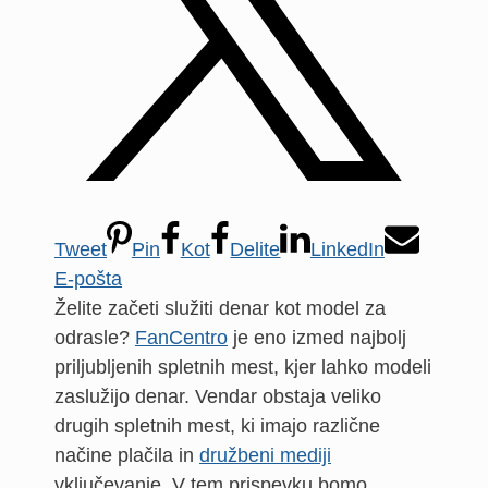
Tweet
Pin
Kot
Delite
LinkedIn
E-pošta
Želite začeti služiti denar kot model za
odrasle?
FanCentro
je eno izmed najbolj
priljubljenih spletnih mest, kjer lahko modeli
zaslužijo denar. Vendar obstaja veliko
drugih spletnih mest, ki imajo različne
načine plačila in
družbeni mediji
vključevanje. V tem prispevku bomo