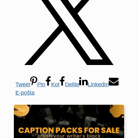
Tweet
Pin
Kot
Delite
LinkedIn
E-pošta