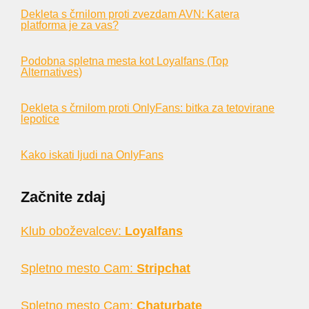
Dekleta s črnilom proti zvezdam AVN: Katera
platforma je za vas?
Podobna spletna mesta kot Loyalfans (Top
Alternatives)
Dekleta s črnilom proti OnlyFans: bitka za tetovirane
lepotice
Kako iskati ljudi na OnlyFans
Začnite zdaj
Klub oboževalcev:
Loyalfans
Spletno mesto Cam:
Stripchat
Spletno mesto Cam:
Chaturbate