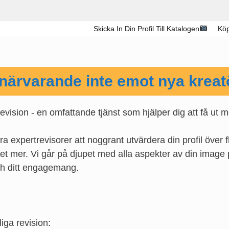
Skicka In Din Profil Till Katalogen
Köp
r närvarande inte emot nya kreatö
revision - en omfattande tjänst som hjälper dig att få ut m
expertrevisorer att noggrant utvärdera din profil över 
et mer. Vi går på djupet med alla aspekter av din imag
ch ditt engagemang.
iga revision: