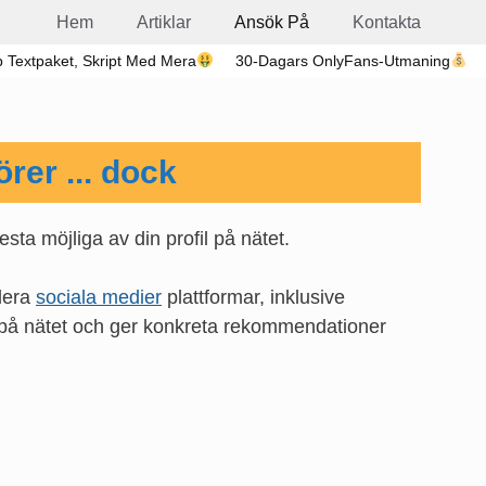
Hem
Artiklar
Ansök På
Kontakta
 Textpaket, Skript Med Mera
30-Dagars OnlyFans-Utmaning
rer ... dock
esta möjliga av din profil på nätet.
flera
sociala medier
plattformar, inklusive
e på nätet och ger konkreta rekommendationer