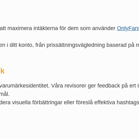
för att maximera intäkterna för dem som använder
OnlyFan
ialen i ditt konto, från prissättningsvägledning baserad på
ik
rumärkesidentitet. Våra revisorer ger feedback på ert ö
mål.
visuella förbättringar eller föreslå effektiva hashtags hj