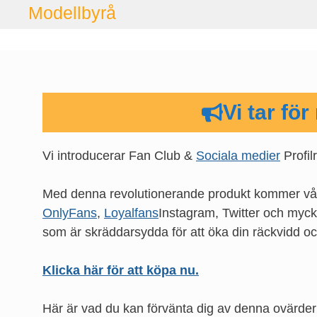
Hoppa
Modellbyrå
till
innehåll
Vi tar fö
Vi introducerar Fan Club &
Sociala medier
Profil
Med denna revolutionerande produkt kommer våra 
OnlyFans
,
Loyalfans
Instagram, Twitter och myck
som är skräddarsydda för att öka din räckvidd o
Klicka här för att köpa nu.
Här är vad du kan förvänta dig av denna ovärderl