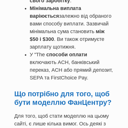
свого заробітку
.
Мінімальна виплата
варіюється
залежно від обраного
вами способу виплати. Зазвичай
мінімальна сума становить
між
$50 і $300
. Ви також отримуєте
зарплату щотижня.
У "The
способи оплати
включають ACH, банківський
переказ, ACH або прямий депозит,
SEPA та FirstChoice Pay.
Що потрібно для того, щоб
бути моделлю ФанЦентру?
Для того, щоб стати моделлю на цьому
сайті, є лише кілька вимог. Ось деякі з