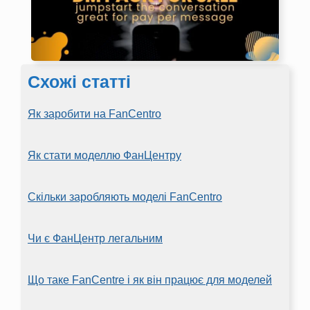
Схожі статті
Як заробити на FanCentro
Як стати моделлю ФанЦентру
Скільки заробляють моделі FanCentro
Чи є ФанЦентр легальним
Що таке FanCentre і як він працює для моделей