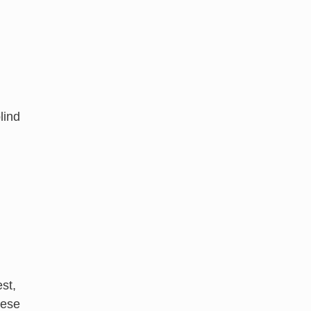
lind
st,
iese