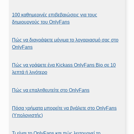
100 καθημερινές επιβεβαιώσεις για τους
δημιουργούς του OnlyFans
Πώς να διαγράψετε μόνιμα το λογαριασμό σας στο
OnlyFans
Πώς να γράψετε ένα Kickass OnlyFans Bio σε 10
λεπτά ή λιγότερο
Πώς να επαληθευτείτε στο OnlyFans
Πόσα χρήματα μπορείτε να βγάλετε στο OnlyFans
(Υπολογιστής)
Τι είναι το OnlyFans και πώς λειτουργεί το