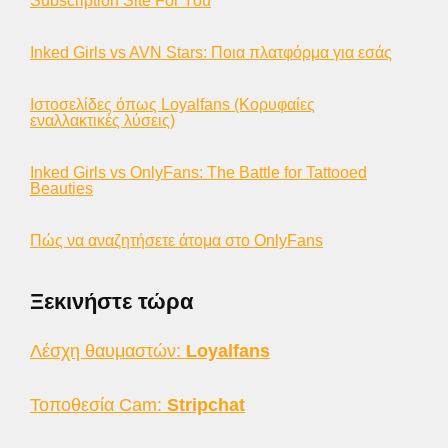
Subscription Site For You
Inked Girls vs AVN Stars: Ποια πλατφόρμα για εσάς
Ιστοσελίδες όπως Loyalfans (Κορυφαίες
εναλλακτικές λύσεις)
Inked Girls vs OnlyFans: The Battle for Tattooed
Beauties
Πώς να αναζητήσετε άτομα στο OnlyFans
Ξεκινήστε τώρα
Λέσχη θαυμαστών:
Loyalfans
Τοποθεσία Cam:
Stripchat