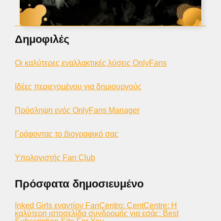
Δημοφιλές
Οι καλύτερες εναλλακτικές λύσεις OnlyFans
Ιδέες περιεχομένου για δημιουργούς
Πρόσληψη ενός OnlyFans Manager
Γράφοντας το βιογραφικό σας
Υπολογιστής Fan Club
Πρόσφατα δημοσιευμένο
Inked Girls εναντίον FanCentro: CentCentre: Η
καλύτερη ιστοσελίδα συνδρομής για εσάς: Best