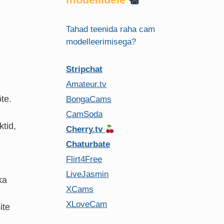
Tahad teenida raha cam
modelleerimisega?
Stripchat
Amateur.tv
te.
BongaCams
CamSoda
tid,
Cherry.tv
Chaturbate
Flirt4Free
LiveJasmin
ka
XCams
XLoveCam
ite