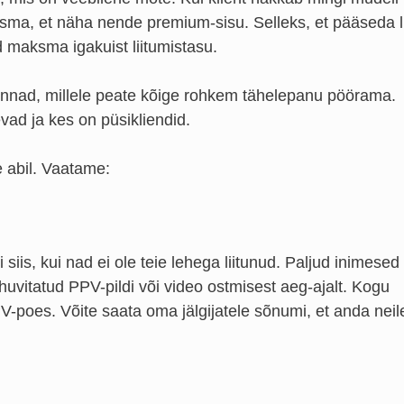
ksma, et näha nende premium-sisu. Selleks, et pääseda l
ad maksma igakuist liitumistasu.
konnad, millele peate kõige rohkem tähelepanu pöörama.
evad ja kes on püsikliendid.
e abil. Vaatame:
iis, kui nad ei ole teie lehega liitunud. Paljud inimesed 
huvitatud PPV-pildi või video ostmisest aeg-ajalt. Kogu
PV-poes. Võite saata oma jälgijatele sõnumi, et anda neil