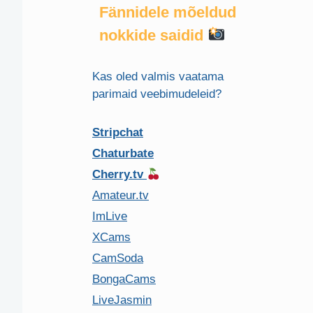
Fännidele mõeldud
nokkide saidid
Kas oled valmis vaatama
parimaid veebimudeleid?
Stripchat
Chaturbate
Cherry.tv
Amateur.tv
ImLive
XCams
CamSoda
BongaCams
LiveJasmin