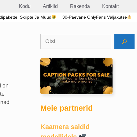
Kodu
Artiklid
Rakenda
Kontakt
ldipakette, Skripte Ja Muud
30-Päevane OnlyFans Väljakutse
Otsi
d on
te
 nad
Meie partnerid
Kaamera saidid
modellidele