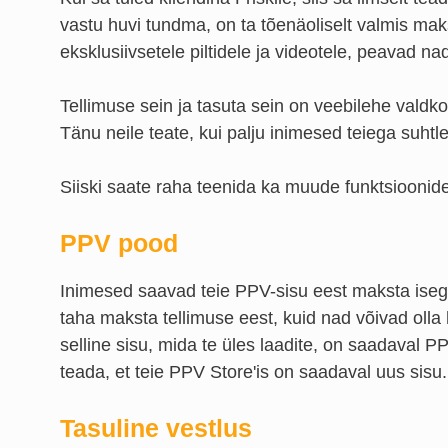
vastu huvi tundma, on ta tõenäoliselt valmis ma
eksklusiivsetele piltidele ja videotele, peavad n
Tellimuse sein ja tasuta sein on veebilehe vald
Tänu neile teate, kui palju inimesed teiega suhtl
Siiski saate raha teenida ka muude funktsioonid
PPV pood
Inimesed saavad teie PPV-sisu eest maksta isegi s
taha maksta tellimuse eest, kuid nad võivad olla 
selline sisu, mida te üles laadite, on saadaval P
teada, et teie PPV Store'is on saadaval uus sisu.
Tasuline vestlus