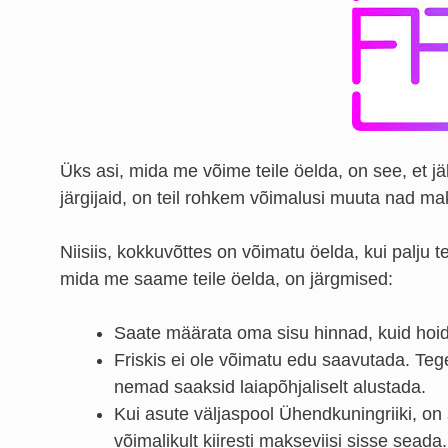
Üks asi, mida me võime teile öelda, on see, et jä
järgijaid, on teil rohkem võimalusi muuta nad ma
Niisiis, kokkuvõttes on võimatu öelda, kui palju 
mida me saame teile öelda, on järgmised:
Saate määrata oma sisu hinnad, kuid hoid
Friskis ei ole võimatu edu saavutada. Tege
nemad saaksid laiapõhjaliselt alustada.
Kui asute väljaspool Ühendkuningriiki, on
võimalikult kiiresti makseviisi sisse seada.