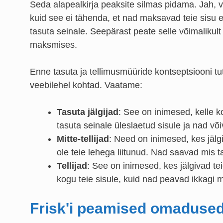
Seda alapealkirja peaksite silmas pidama. Jah, ve
kuid see ei tähenda, et nad maksavad teie sisu ee
tasuta seinale. Seepärast peate selle võimalikul
maksmises.
Enne tasuta ja tellimusmüüride kontseptsiooni tut
veebilehel kohtad. Vaatame:
Tasuta jälgijad
: See on inimesed, kelle k
tasuta seinale üleslaetud sisule ja nad võ
Mitte-tellijad
: Need on inimesed, kes jälg
ole teie lehega liitunud. Nad saavad mis
Tellijad
: See on inimesed, kes jälgivad te
kogu teie sisule, kuid nad peavad ikkagi 
Frisk'i peamised omaduse