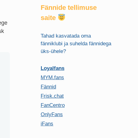
Fännide tellimuse
saite
gege
sk
Tahad kasvatada oma
fänniklubi ja suhelda fännidega
üks-ühele?
Loyalfans
MYM.fans
Fännid
Frisk.chat
FanCentro
OnlyFans
iFans