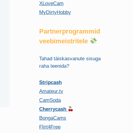
XLoveCam
MyDirtyHobby
Partnerprogrammid
veebimeistritele
Tahad täiskasvanute sisuga
raha teenida?
Stripcash
Amateur.tv
CamSoda
Cherrycash
BongaCams
Flirt4Free