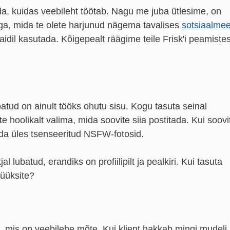
pida, kuidas veebileht töötab. Nagu me juba ütlesime, on
ega, mida te olete harjunud nägema tavalises
sotsiaalme
aidil kasutada. Kõigepealt räägime teile Frisk'i peamistes
tud on ainult tööks ohutu sisu. Kogu tasuta seinal
 hoolikalt valima, mida soovite siia postitada. Kui soovi
adida üles tsenseeritud NSFW-fotosid.
l lubatud, erandiks on profiilipilt ja pealkiri. Kui tasuta
müüksite?
ead, mis on veebilehe mõte. Kui klient hakkab mingi mudeli