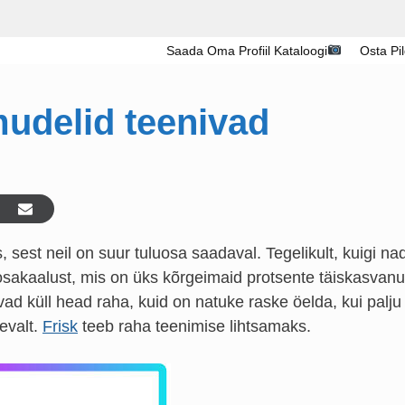
Saada Oma Profiil Kataloogi
Osta Pi
mudelid teenivad
 sest neil on suur tuluosa saadaval. Tegelikult, kuigi na
akaalust, mis on üks kõrgeimaid protsente täiskasvanu
ad küll head raha, kuid on natuke raske öelda, kui palju
nevalt.
Frisk
teeb raha teenimise lihtsamaks.