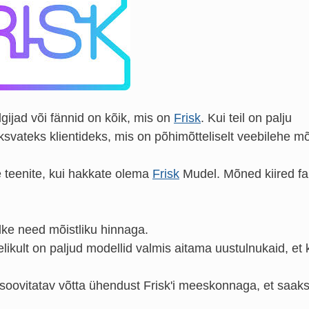
lgijad või fännid on kõik, mis on
Frisk
. Kui teil on palju
ksvateks klientideks, mis on põhimõtteliselt veebilehe mõ
te teenite, kui hakkate olema
Frisk
Mudel. Mõned kiired fak
ke need mõistliku hinnaga.
likult on paljud modellid valmis aitama uustulnukaid, et 
 soovitatav võtta ühendust Frisk'i meeskonnaga, et saaks