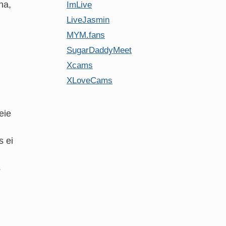
na,
ImLive
LiveJasmin
MYM.fans
SugarDaddyMeet
Xcams
XLoveCams
eie
s ei
s