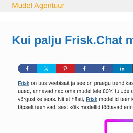
Skip
Mudel Agentuur
to
content
Kui palju Frisk.Chat 
Frisk
on uus veebisait ja see on praegu trendikas,
uued, annavad nad oma mudelitele 80% tulude os
võrgustike seas. Nii et hästi,
Frisk
modellid teeniv
täpselt teenivad, sest kõik modellid töötavad eri