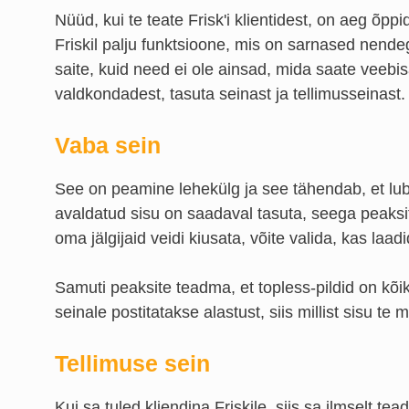
Nüüd, kui te teate Frisk'i klientidest, on aeg õp
Friskil palju funktsioone, mis on sarnased nend
saite, kuid need ei ole ainsad, mida saate veebis
valdkondadest, tasuta seinast ja tellimusseinast.
Vaba sein
See on peamine lehekülg ja see tähendab, et luba
avaldatud sisu on saadaval tasuta, seega peaksite
oma jälgijaid veidi kiusata, võite valida, kas la
Samuti peaksite teadma, et topless-pildid on kõikja
seinale postitatakse alastust, siis millist sisu te 
Tellimuse sein
Kui sa tuled kliendina Friskile, siis sa ilmselt t