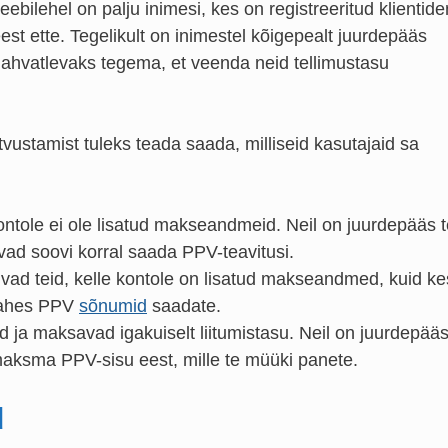
ebilehel on palju inimesi, kes on registreeritud klientide
st ette. Tegelikult on inimestel kõigepealt juurdepääs
t ahvatlevaks tegema, et veenda neid tellimustasu
vustamist tuleks teada saada, milliseid kasutajaid sa
ontole ei ole lisatud makseandmeid. Neil on juurdepääs t
ivad soovi korral saada PPV-teavitusi.
ivad teid, kelle kontole on lisatud makseandmed, kuid ke
 tahes PPV
sõnumid
saadate.
id ja maksavad igakuiselt liitumistasu. Neil on juurdepää
maksma PPV-sisu eest, mille te müüki panete.
d