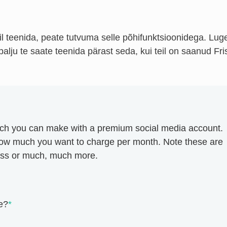
dil teenida, peate tutvuma selle põhifunktsioonidega. Lu
 palju te saate teenida pärast seda, kui teil on saanud Fri
uch you can make with a premium social media account.
how much you want to charge per month. Note these are
less or much, much more.
e?
*