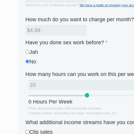
Don't have a lot of followers already?
We have a guide on growing your acco
How much do you want to charge per month?
Have you done sex work before?
*
Jah
No
How many hours can you work on this per w
0 Hours Per Week
Think about all that goes into running this business
Creating content, promoting your page, messaging subs, etc.
What additional income streams have you co
Clip sales