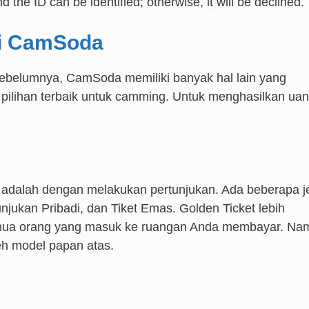
 the ID can be identified; otherwise, it will be declined.
di CamSoda
 sebelumnya, CamSoda memiliki banyak hal lain yang
 pilihan terbaik untuk camming. Untuk menghasilkan ua
adalah dengan melakukan pertunjukan. Ada beberapa j
jukan Pribadi, dan Tiket Emas. Golden Ticket lebih
emua orang yang masuk ke ruangan Anda membayar. Na
leh model papan atas.