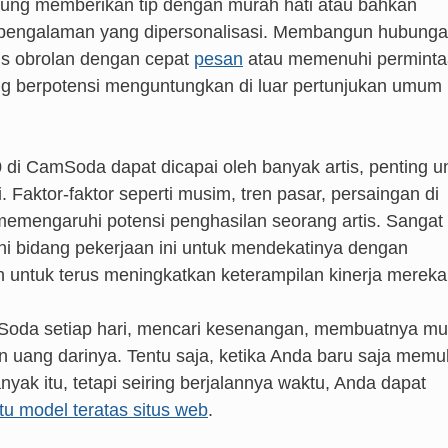
ung memberikan tip dengan murah hati atau bahkan
uk pengalaman yang dipersonalisasi. Membangun hubung
s obrolan dengan cepat
pesan
atau memenuhi permint
ang berpotensi menguntungkan di luar pertunjukan umum
0 di CamSoda dapat dicapai oleh banyak artis, penting u
. Faktor-faktor seperti musim, tren pasar, persaingan di
 memengaruhi potensi penghasilan seorang artis. Sangat
ni bidang pekerjaan ini untuk mendekatinya dengan
untuk terus meningkatkan keterampilan kinerja mereka
mSoda setiap hari, mencari kesenangan, membuatnya m
 uang darinya. Tentu saja, ketika Anda baru saja memul
ak itu, tetapi seiring berjalannya waktu, Anda dapat
u model teratas situs web
.