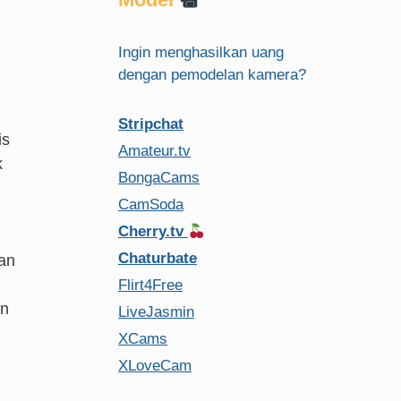
Ingin menghasilkan uang
dengan pemodelan kamera?
Stripchat
is
Amateur.tv
k
BongaCams
CamSoda
Cherry.tv
Chaturbate
an
Flirt4Free
an
LiveJasmin
XCams
XLoveCam