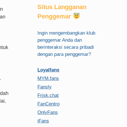
Situs Langganan
an
Penggemar
aan
Ingin mengembangkan klub
penggemar Anda dan
ntuk
berinteraksi secara pribadi
dengan para penggemar?
Loyalfans
.
MYM.fans
Fansly
udah
Frisk.chat
ai,
FanCentro
OnlyFans
iFans