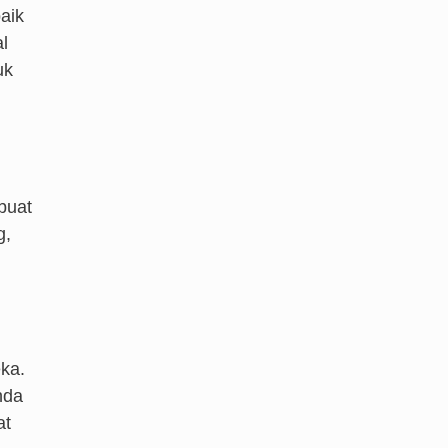
aik
l
uk
buat
g,
ka.
nda
at