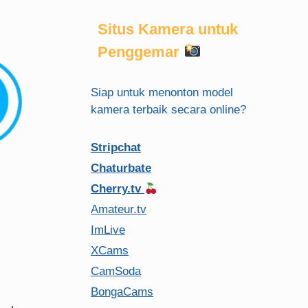
Situs Kamera untuk
Penggemar
Siap untuk menonton model
kamera terbaik secara online?
Stripchat
Chaturbate
Cherry.tv
Amateur.tv
ImLive
XCams
CamSoda
BongaCams