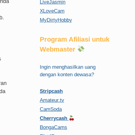
Anda
LiveJasmin
XLoveCam
b.
MyDirtyHobby
Program Afiliasi untuk
Webmaster
s
Ingin menghasilkan uang
dengan konten dewasa?
ran
nda
Stripcash
Amateur.tv
,
CamSoda
Cherrycash
BongaCams