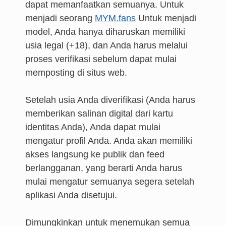
dapat memanfaatkan semuanya. Untuk
menjadi seorang
MYM.fans
Untuk menjadi
model, Anda hanya diharuskan memiliki
usia legal (+18), dan Anda harus melalui
proses verifikasi sebelum dapat mulai
memposting di situs web.
Setelah usia Anda diverifikasi (Anda harus
memberikan salinan digital dari kartu
identitas Anda), Anda dapat mulai
mengatur profil Anda. Anda akan memiliki
akses langsung ke publik dan feed
berlangganan, yang berarti Anda harus
mulai mengatur semuanya segera setelah
aplikasi Anda disetujui.
Dimungkinkan untuk menemukan semua