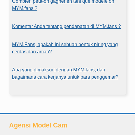
Combien peut-on gagner en tant que modèle on
MYM.fans ?
Komentar Anda tentang pendapatan di MYM.fans ?
MYM.Fans, apakah ini sebuah bentuk piring yang
cerdas dan aman?
Apa yang dimaksud dengan MYM.fans, dan
bagaimana cara kerjanya untuk para penggemar?
Agensi Model Cam