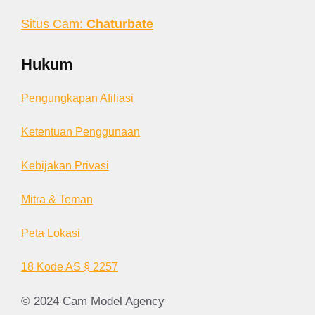
Situs Cam:
Chaturbate
Hukum
Pengungkapan Afiliasi
Ketentuan Penggunaan
Kebijakan Privasi
Mitra & Teman
Peta Lokasi
18 Kode AS § 2257
© 2024 Cam Model Agency