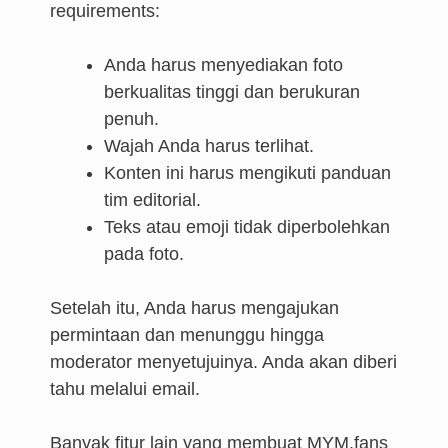
requirements:
Anda harus menyediakan foto
berkualitas tinggi dan berukuran
penuh.
Wajah Anda harus terlihat.
Konten ini harus mengikuti panduan
tim editorial.
Teks atau emoji tidak diperbolehkan
pada foto.
Setelah itu, Anda harus mengajukan
permintaan dan menunggu hingga
moderator menyetujuinya. Anda akan diberi
tahu melalui email.
Banyak fitur lain yang membuat MYM.fans