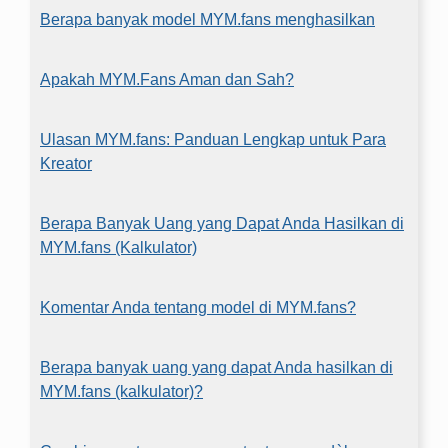
Berapa banyak model MYM.fans menghasilkan
Apakah MYM.Fans Aman dan Sah?
Ulasan MYM.fans: Panduan Lengkap untuk Para
Kreator
Berapa Banyak Uang yang Dapat Anda Hasilkan di
MYM.fans (Kalkulator)
Komentar Anda tentang model di MYM.fans?
Berapa banyak uang yang dapat Anda hasilkan di
MYM.fans (kalkulator)?