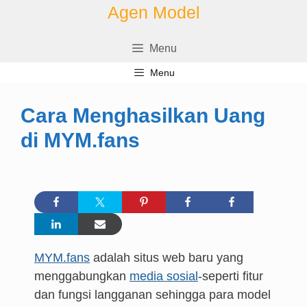
Langsung
Agen Model
ke
isi
Menu
Menu
Cara Menghasilkan Uang
di MYM.fans
MYM.fans
adalah situs web baru yang
menggabungkan
media sosial
-seperti fitur
dan fungsi langganan sehingga para model