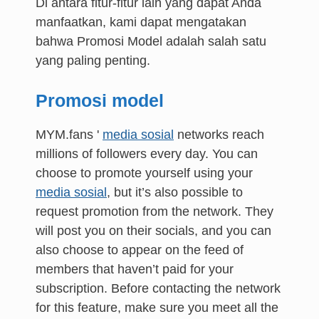
Di antara fitur-fitur lain yang dapat Anda
manfaatkan, kami dapat mengatakan
bahwa Promosi Model adalah salah satu
yang paling penting.
Promosi model
MYM.fans '
media sosial
networks reach
millions of followers every day. You can
choose to promote yourself using your
media sosial
, but it’s also possible to
request promotion from the network. They
will post you on their socials, and you can
also choose to appear on the feed of
members that haven’t paid for your
subscription. Before contacting the network
for this feature, make sure you meet all the