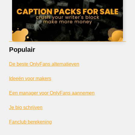
Populair
De beste OnlyFans alternatieven
Ideeën voor makers
Een manager voor OnlyFans aannemen
Je bio schrijven
Fanclub berekening