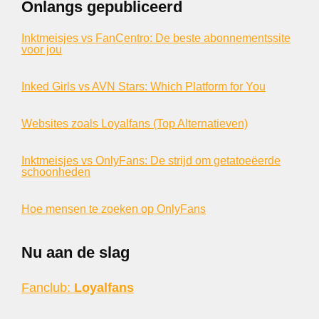
Onlangs gepubliceerd
Inktmeisjes vs FanCentro: De beste abonnementssite
voor jou
Inked Girls vs AVN Stars: Which Platform for You
Websites zoals Loyalfans (Top Alternatieven)
Inktmeisjes vs OnlyFans: De strijd om getatoeëerde
schoonheden
Hoe mensen te zoeken op OnlyFans
Nu aan de slag
Fanclub:
Loyalfans