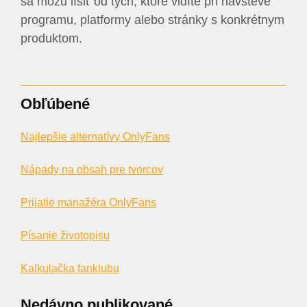
sa môžu líšiť od tých, ktoré vidíte pri návšteve
programu, platformy alebo stránky s konkrétnym
produktom.
Obľúbené
Najlepšie alternatívy OnlyFans
Nápady na obsah pre tvorcov
Prijatie manažéra OnlyFans
Písanie životopisu
Kalkulačka fanklubu
Nedávno publikované