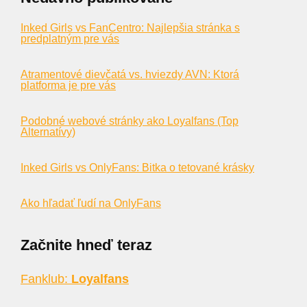
Inked Girls vs FanCentro: Najlepšia stránka s
predplatným pre vás
Atramentové dievčatá vs. hviezdy AVN: Ktorá
platforma je pre vás
Podobné webové stránky ako Loyalfans (Top
Alternatívy)
Inked Girls vs OnlyFans: Bitka o tetované krásky
Ako hľadať ľudí na OnlyFans
Začnite hneď teraz
Fanklub:
Loyalfans