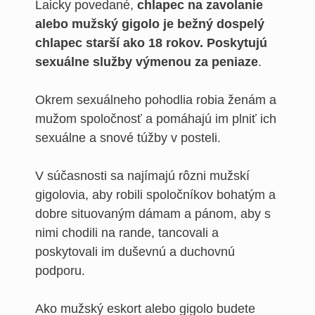
Laicky povedané,
chlapec na zavolanie
alebo mužský gigolo je bežný dospelý
chlapec starší ako 18 rokov. Poskytujú
sexuálne služby výmenou za peniaze
.
Okrem sexuálneho pohodlia robia ženám a
mužom spoločnosť a pomáhajú im plniť ich
sexuálne a snové túžby v posteli.
V súčasnosti sa najímajú rôzni mužskí
gigolovia, aby robili spoločníkov bohatým a
dobre situovaným dámam a pánom, aby s
nimi chodili na rande, tancovali a
poskytovali im duševnú a duchovnú
podporu.
Ako mužský eskort alebo gigolo budete