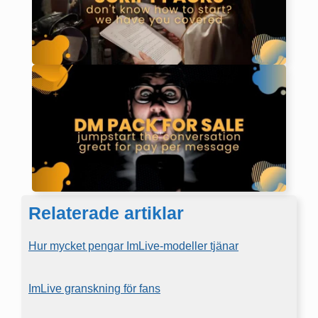
Relaterade artiklar
Hur mycket pengar ImLive-modeller tjänar
ImLive granskning för fans