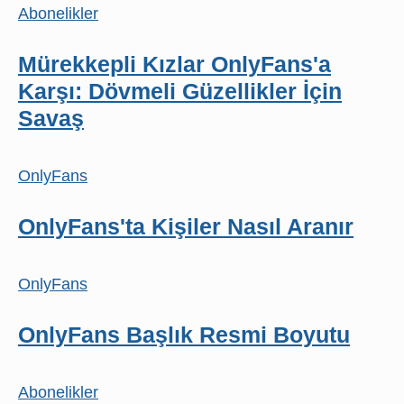
Abonelikler
Mürekkepli Kızlar OnlyFans'a
Karşı: Dövmeli Güzellikler İçin
Savaş
OnlyFans
OnlyFans'ta Kişiler Nasıl Aranır
OnlyFans
OnlyFans Başlık Resmi Boyutu
Abonelikler