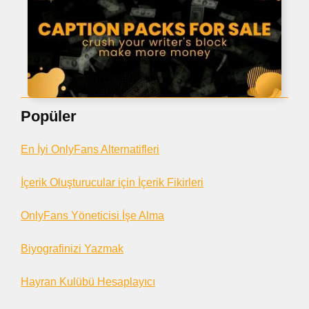
Popüler
En İyi OnlyFans Alternatifleri
İçerik Oluşturucular için İçerik Fikirleri
OnlyFans Yöneticisi İşe Alma
Biyografinizi Yazmak
Hayran Kulübü Hesaplayıcı