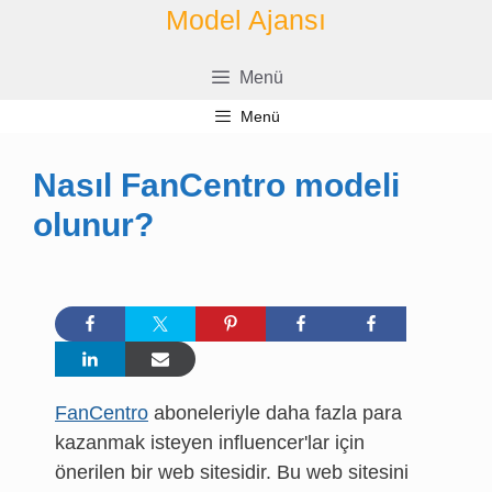
İçeriğe
Model Ajansı
geç
Menü
Menü
Nasıl FanCentro modeli
olunur?
FanCentro
aboneleriyle daha fazla para
kazanmak isteyen influencer'lar için
önerilen bir web sitesidir. Bu web sitesini