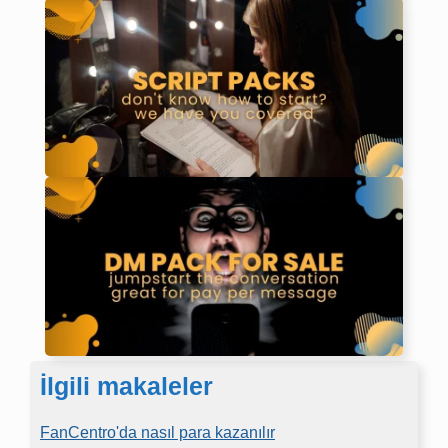
İlgili makaleler
FanCentro'da nasıl para kazanılır