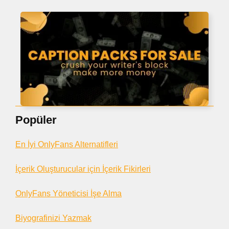
Popüler
En İyi OnlyFans Alternatifleri
İçerik Oluşturucular için İçerik Fikirleri
OnlyFans Yöneticisi İşe Alma
Biyografinizi Yazmak