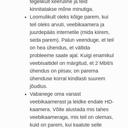
tegelikult keeruline ja teid
kinnitatakse mõne minutiga.
Loomulikult oleks kõige parem, kui
teil oleks arvuti, veebikaamera ja
juurdepääs internetile (mida kiirem,
seda parem). Palun veenduge, et teil
on hea ühendus, et vältida
probleeme saate ajal. Kuigi enamikul
veebisaitidel on märgitud, et 2 Mbit/s
ühendus on piisav, on parema
ühenduse korral kindlasti suurem
jõudlus.
Vabanege oma vanast
veebikaamerast ja leidke endale HD-
kaamera. Võite alustada mis tahes
veebikaameraga, mis teil on olemas,
kuid on parem, kui kaalute selle