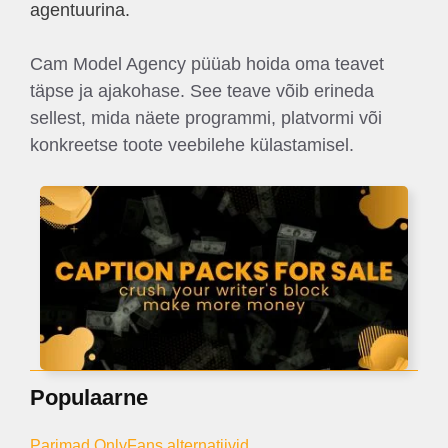
agentuurina.
Cam Model Agency püüab hoida oma teavet
täpse ja ajakohase. See teave võib erineda
sellest, mida näete programmi, platvormi või
konkreetse toote veebilehe külastamisel.
Populaarne
Parimad OnlyFans alternatiivid