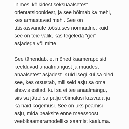
inimesi kõikidest seksuaalsetest
orientatsioonidest, ja see hõlmab ka mehi,
kes armastavad mehi. See on
täiskasvanute tööstuses normaalne, kuid
see on teie valik, kas tegeleda "gei"
asjadega või mitte.
See tähendab, et mõned kaamerapoisid
keelduvad anaalmängust ja muudest
anaalsetest asjadest. Kuid isegi kui sa oled
see, kes otsustab, milliseid asju sa oma
show's esitad, kui sa ei tee anaalmängu,
siis sa jätad sa palju võimalusi kasvada ja
ka häid kogemusi. See on üks peamisi
asju, mida peaksite enne meessoost
veebikaameramodelliks saamist kaaluma.