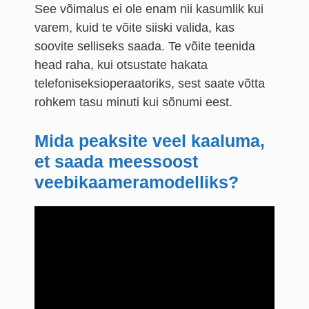
See võimalus ei ole enam nii kasumlik kui
varem, kuid te võite siiski valida, kas
soovite selliseks saada. Te võite teenida
head raha, kui otsustate hakata
telefoniseksioperaatoriks, sest saate võtta
rohkem tasu minuti kui sõnumi eest.
Mida peaksite veel kaaluma,
et saada meessoost
veebikaameramodelliks?