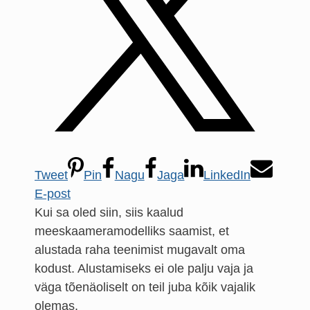
Tweet
Pin
Nagu
Jaga
LinkedIn
E-post
Kui sa oled siin, siis kaalud
meeskaameramodelliks saamist, et
alustada raha teenimist mugavalt oma
kodust. Alustamiseks ei ole palju vaja ja
väga tõenäoliselt on teil juba kõik vajalik
olemas.