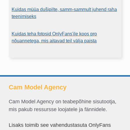
Kuidas müüa dušipilte, samm-sammult juhend raha
teenimiseks
Kuidas teha fotosid OnlyFans'ile koos pro
nõuannetega, mis aitavad teil välja paista
Cam Model Agency
Cam Model Agency on teabepõhine sisutootja,
mis pakub ressursse loojatele ja fännidele.
Lisaks toimib see vahendustasuta OnlyFans