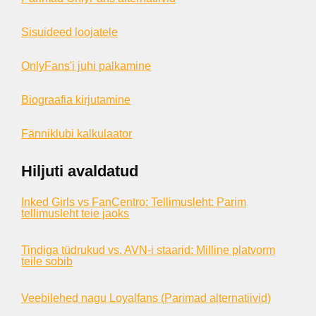
Sisuideed loojatele
OnlyFans'i juhi palkamine
Biograafia kirjutamine
Fänniklubi kalkulaator
Hiljuti avaldatud
Inked Girls vs FanCentro: Tellimusleht: Parim
tellimusleht teie jaoks
Tindiga tüdrukud vs. AVN-i staarid: Milline platvorm
teile sobib
Veebilehed nagu Loyalfans (Parimad alternatiivid)