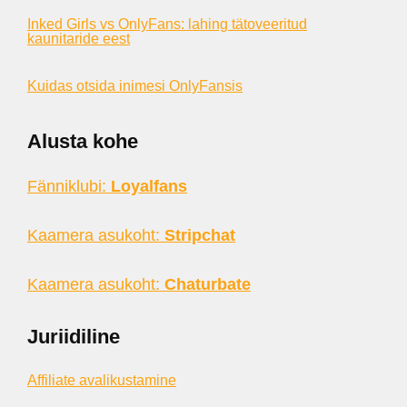
Inked Girls vs OnlyFans: lahing tätoveeritud
kaunitaride eest
Kuidas otsida inimesi OnlyFansis
Alusta kohe
Fänniklubi:
Loyalfans
Kaamera asukoht:
Stripchat
Kaamera asukoht:
Chaturbate
Juriidiline
Affiliate avalikustamine