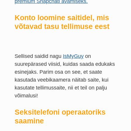
premium Snapchati avamiseks.
Konto loomine saitidel, mis
võtavad tasu tellimuse eest
Sellised saidid nagu
IsMyGuy
on
suurepärased viisid, kuidas saada edukaks
esinejaks. Parim osa on see, et saate
kasutada veebikaamera näitab saite, kui
kasutate tellimussaite, nii et teil on palju
võimalusi!
Seksitelefoni operaatoriks
saamine