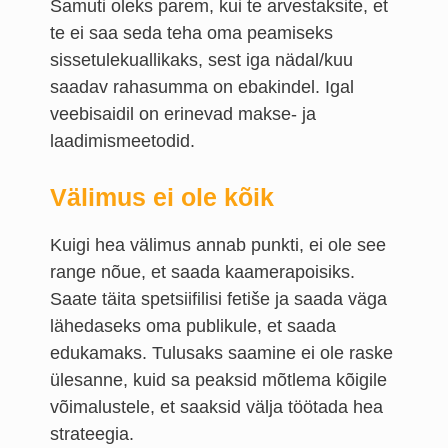
Samuti oleks parem, kui te arvestaksite, et
te ei saa seda teha oma peamiseks
sissetulekuallikaks, sest iga nädal/kuu
saadav rahasumma on ebakindel. Igal
veebisaidil on erinevad makse- ja
laadimismeetodid.
Välimus ei ole kõik
Kuigi hea välimus annab punkti, ei ole see
range nõue, et saada kaamerapoisiks.
Saate täita spetsiifilisi fetiše ja saada väga
lähedaseks oma publikule, et saada
edukamaks. Tulusaks saamine ei ole raske
ülesanne, kuid sa peaksid mõtlema kõigile
võimalustele, et saaksid välja töötada hea
strateegia.