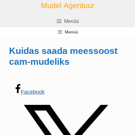
Skip
Mudel Agentuur
to
content
Menüü
Menüü
Kuidas saada meessoost
cam-mudeliks
Facebook