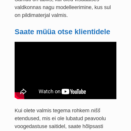
valdkonnas nagu modelleerimine, kus sul
on pildimaterjal valmis.
Saate müüa otse klientidele
Kui olete valmis tegema rohkem
nišš
etendused, mis ei ole lubatud peavoolu
voogedastuse saitidel, saate hõlpsasti