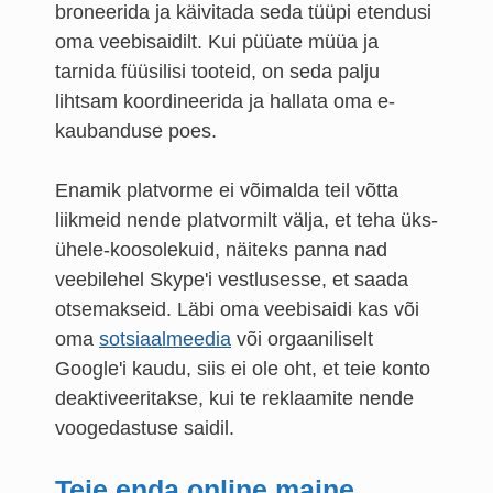
broneerida ja käivitada seda tüüpi etendusi
oma veebisaidilt. Kui püüate müüa ja
tarnida füüsilisi tooteid, on seda palju
lihtsam koordineerida ja hallata oma e-
kaubanduse poes.
Enamik platvorme ei võimalda teil võtta
liikmeid nende platvormilt välja, et teha üks-
ühele-koosolekuid, näiteks panna nad
veebilehel Skype'i vestlusesse, et saada
otsemakseid. Läbi oma veebisaidi kas või
oma
sotsiaalmeedia
või orgaaniliselt
Google'i kaudu, siis ei ole oht, et teie konto
deaktiveeritakse, kui te reklaamite nende
voogedastuse saidil.
Teie enda online maine