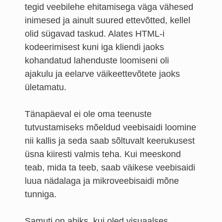
tegid veebilehe ehitamisega väga vähesed
inimesed ja ainult suured ettevõtted, kellel
olid sügavad taskud. Alates HTML-i
kodeerimisest kuni iga kliendi jaoks
kohandatud lahenduste loomiseni oli
ajakulu ja eelarve väikeettevõtete jaoks
ületamatu.
Tänapäeval ei ole oma teenuste
tutvustamiseks mõeldud veebisaidi loomine
nii kallis ja seda saab sõltuvalt keerukusest
üsna kiiresti valmis teha. Kui meeskond
teab, mida ta teeb, saab väikese veebisaidi
luua nädalaga ja mikroveebisaidi mõne
tunniga.
Samuti on abiks, kui oled visuaalses