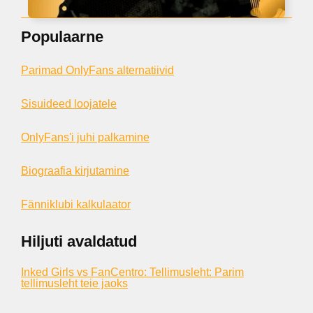
Populaarne
Parimad OnlyFans alternatiivid
Sisuideed loojatele
OnlyFans'i juhi palkamine
Biograafia kirjutamine
Fänniklubi kalkulaator
Hiljuti avaldatud
Inked Girls vs FanCentro: Tellimusleht: Parim
tellimusleht teie jaoks