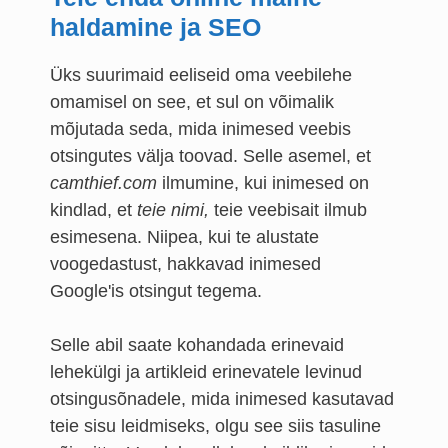
haldamine ja SEO
Üks suurimaid eeliseid oma veebilehe
omamisel on see, et sul on võimalik
mõjutada seda, mida inimesed veebis
otsingutes välja toovad. Selle asemel, et
camthief.com
ilmumine, kui inimesed on
kindlad, et
teie nimi,
teie veebisait ilmub
esimesena. Niipea, kui te alustate
voogedastust, hakkavad inimesed
Google'is otsingut tegema.
Selle abil saate kohandada erinevaid
lehekülgi ja artikleid erinevatele levinud
otsingusõnadele, mida inimesed kasutavad
teie sisu leidmiseks, olgu see siis tasuline