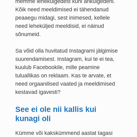
memme lehekülgedest kuni ärikülgedeni.
Kõik need meeldimised ei tähendanud
peaaegu midagi, sest inimesed, kellele
need leheküljed meeldisid, ei näinud
sõnumeid.
Sa võid olla huvitatud Instagrami jälgimise
suurendamisest. Instagram, kui te ei tea,
kuulub Facebookile, mille peamine
tuluallikas on reklaam. Kas te arvate, et
need orgaanilised vaated ja meeldimised
kestavad igavesti?
See ei ole nii kallis kui
kunagi oli
Kümme või kakskümmend aastat tagasi