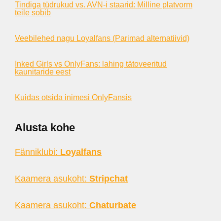
Tindiga tüdrukud vs. AVN-i staarid: Milline platvorm
teile sobib
Veebilehed nagu Loyalfans (Parimad alternatiivid)
Inked Girls vs OnlyFans: lahing tätoveeritud
kaunitaride eest
Kuidas otsida inimesi OnlyFansis
Alusta kohe
Fänniklubi:
Loyalfans
Kaamera asukoht:
Stripchat
Kaamera asukoht:
Chaturbate