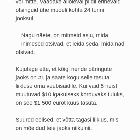
või mitte. Vaadake alloleval pildil erinevaid
otsinguid ühe mudeli kohta 24 tunni
jooksul.
Nagu näete, on mitmeid asju, mida
inimesed otsivad, et leida seda, mida nad
otsivad.
Kujutage ette, et kõigi nende päringute
jaoks on #1 ja saate kogu selle tasuta
liikluse oma veebisaidile. Kui vaid 5 neist
muutuvad $10 igakuiseks korduvaks tuluks,
on see $1 500 eurot kuus tasuta.
Suured eelised, et võtta tagasi liiklus, mis
on mõeldud teie jaoks niikuinii.