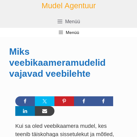
Skip
Mudel Agentuur
to
content
Menüü
Menüü
Miks
veebikaameramudelid
vajavad veebilehte
Kui sa oled veebikaamera mudel, kes
teenib täiskohaga sissetulekut ja mõtled,