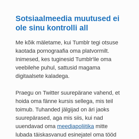
Sotsiaalmeedia muutused ei
ole sinu kontrolli all
Me kõik mäletame, kui Tumblr tegi otsuse
kaotada pornograafia oma platvormilt.
Inimesed, kes tuginesid Tumblr'ile oma
veebilehe puhul, sattusid magama
digitaalsete kaladega.
Praegu on Twitter suurepärane vahend, et
hoida oma fänne kursis sellega, mis teil
toimub. Tuhanded jälgijad on äri jaoks
suurepärased, aga mis siis, kui nad
uuendavad oma
meediapoliitika
mitte
lubada täiskasvanud esinejatel oma tööd