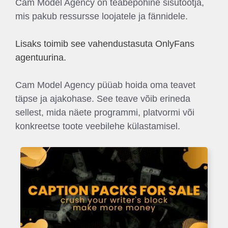
Cam Model Agency on teabepõhine sisutootja,
mis pakub ressursse loojatele ja fännidele.
Lisaks toimib see vahendustasuta OnlyFans
agentuurina.
Cam Model Agency püüab hoida oma teavet
täpse ja ajakohase. See teave võib erineda
sellest, mida näete programmi, platvormi või
konkreetse toote veebilehe külastamisel.