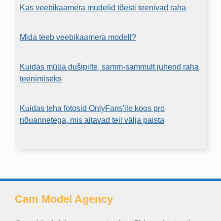
Kas veebikaamera mudelid tõesti teenivad raha
Mida teeb veebikaamera modell?
Kuidas müüa dušipilte, samm-sammult juhend raha
teenimiseks
Kuidas teha fotosid OnlyFans'ile koos pro
nõuannetega, mis aitavad teil välja paista
Cam Model Agency