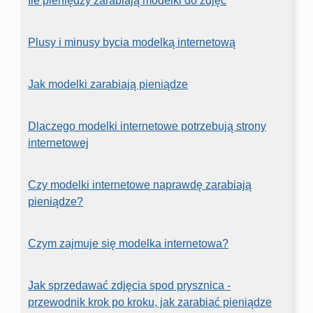
Ile pieniędzy zarabiają modelki do zdjęć
Plusy i minusy bycia modelką internetową
Jak modelki zarabiają pieniądze
Dlaczego modelki internetowe potrzebują strony
internetowej
Czy modelki internetowe naprawdę zarabiają
pieniądze?
Czym zajmuje się modelka internetowa?
Jak sprzedawać zdjęcia spod prysznica -
przewodnik krok po kroku, jak zarabiać pieniądze