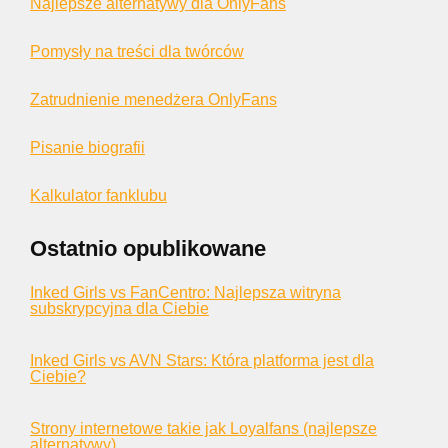
Najlepsze alternatywy dla OnlyFans
Pomysły na treści dla twórców
Zatrudnienie menedżera OnlyFans
Pisanie biografii
Kalkulator fanklubu
Ostatnio opublikowane
Inked Girls vs FanCentro: Najlepsza witryna
subskrypcyjna dla Ciebie
Inked Girls vs AVN Stars: Która platforma jest dla
Ciebie?
Strony internetowe takie jak Loyalfans (najlepsze
alternatywy)