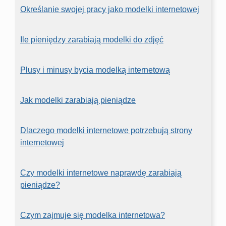
Określanie swojej pracy jako modelki internetowej
Ile pieniędzy zarabiają modelki do zdjęć
Plusy i minusy bycia modelką internetową
Jak modelki zarabiają pieniądze
Dlaczego modelki internetowe potrzebują strony
internetowej
Czy modelki internetowe naprawdę zarabiają
pieniądze?
Czym zajmuje się modelka internetowa?