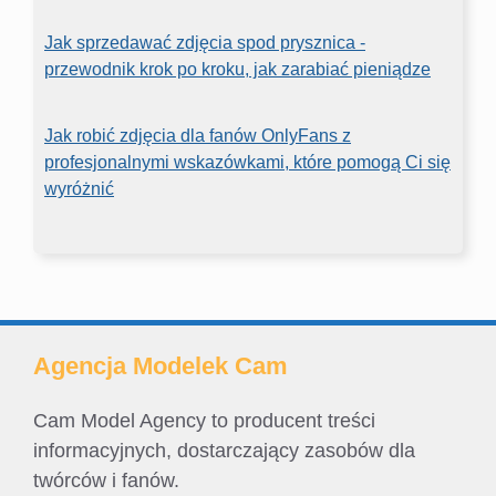
Jak sprzedawać zdjęcia spod prysznica -
przewodnik krok po kroku, jak zarabiać pieniądze
Jak robić zdjęcia dla fanów OnlyFans z
profesjonalnymi wskazówkami, które pomogą Ci się
wyróżnić
Agencja Modelek Cam
Cam Model Agency to producent treści
informacyjnych, dostarczający zasobów dla
twórców i fanów.