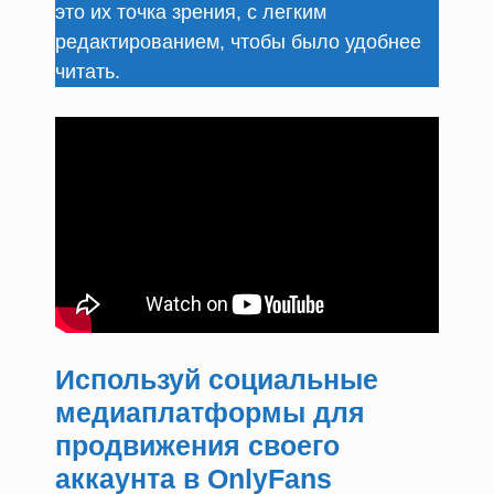
это их точка зрения, с легким
редактированием, чтобы было удобнее
читать.
Используй социальные
медиаплатформы для
продвижения своего
аккаунта в OnlyFans