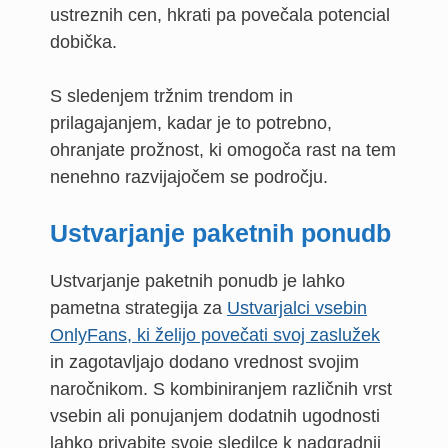
ustreznih cen, hkrati pa povečala potencial
dobička.
S sledenjem tržnim trendom in
prilagajanjem, kadar je to potrebno,
ohranjate prožnost, ki omogoča rast na tem
nenehno razvijajočem se področju.
Ustvarjanje paketnih ponudb
Ustvarjanje paketnih ponudb je lahko
pametna strategija za
Ustvarjalci vsebin
OnlyFans, ki želijo povečati svoj zaslužek
in zagotavljajo dodano vrednost svojim
naročnikom. S kombiniranjem različnih vrst
vsebin ali ponujanjem dodatnih ugodnosti
lahko privabite svoje sledilce k nadgradnji