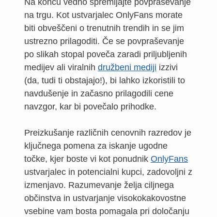
Na koncu vedno spremljajte povpraševanje
na trgu. Kot ustvarjalec OnlyFans morate
biti obveščeni o trenutnih trendih in se jim
ustrezno prilagoditi. Če se povpraševanje
po slikah stopal poveča zaradi priljubljenih
medijev ali viralnih
družbeni mediji
izzivi
(da, tudi ti obstajajo!), bi lahko izkoristili to
navdušenje in začasno prilagodili cene
navzgor, kar bi povečalo prihodke.
Preizkušanje različnih cenovnih razredov je
ključnega pomena za iskanje ugodne
točke, kjer boste vi kot ponudnik
OnlyFans
ustvarjalec in potencialni kupci, zadovoljni z
izmenjavo. Razumevanje želja ciljnega
občinstva in ustvarjanje visokokakovostne
vsebine vam bosta pomagala pri določanju