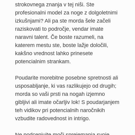
strokovnega znanja v tej niši. Ste
profesionalni model za noge z dolgoletnimi
izkušnjami? Ali pa ste morda šele začeli
raziskovati to področje, vendar imate
naravni talent. Če boste razumeli, na
katerem mestu ste, boste lažje določili,
kakšno vrednost lahko prinesete
potencialnim strankam.
Poudarite morebitne posebne spretnosti ali
usposabljanje, ki vas razlikujejo od drugih;
morda so vaši prsti na nogah izjemno
gibljivi ali imate očarljiv lok! S poudarjanjem
teh vidikov pri potencialnih naročnikih
vzbudite radovednost in intrigo.
Ne podcenjujte moči sprejemanja svoje