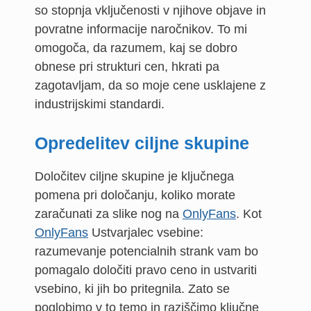
so stopnja vključenosti v njihove objave in
povratne informacije naročnikov. To mi
omogoča, da razumem, kaj se dobro
obnese pri strukturi cen, hkrati pa
zagotavljam, da so moje cene usklajene z
industrijskimi standardi.
Opredelitev ciljne skupine
Določitev ciljne skupine je ključnega
pomena pri določanju, koliko morate
zaračunati za slike nog na
OnlyFans
. Kot
OnlyFans
Ustvarjalec vsebine:
razumevanje potencialnih strank vam bo
pomagalo določiti pravo ceno in ustvariti
vsebino, ki jih bo pritegnila. Zato se
poglobimo v to temo in raziščimo ključne