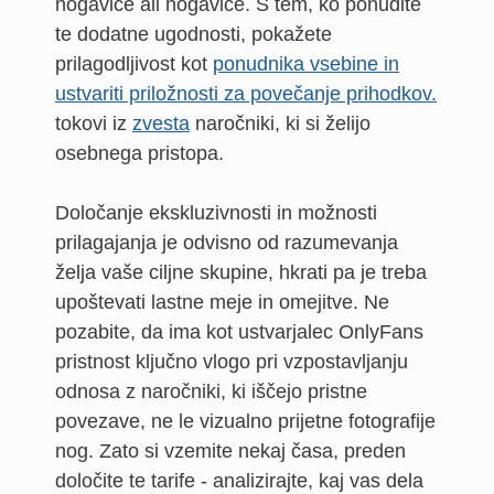
nogavice ali nogavice. S tem, ko ponudite
te dodatne ugodnosti, pokažete
prilagodljivost kot
ponudnika vsebine in
ustvariti priložnosti za povečanje prihodkov.
tokovi iz
zvesta
naročniki, ki si želijo
osebnega pristopa.
Določanje ekskluzivnosti in možnosti
prilagajanja je odvisno od razumevanja
želja vaše ciljne skupine, hkrati pa je treba
upoštevati lastne meje in omejitve. Ne
pozabite, da ima kot ustvarjalec OnlyFans
pristnost ključno vlogo pri vzpostavljanju
odnosa z naročniki, ki iščejo pristne
povezave, ne le vizualno prijetne fotografije
nog. Zato si vzemite nekaj časa, preden
določite te tarife - analizirajte, kaj vas dela