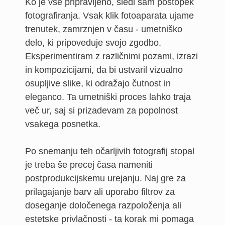
Ko je vse pripravljeno, sledi sam postopek
fotografiranja. Vsak klik fotoaparata ujame
trenutek, zamrznjen v času - umetniško
delo, ki pripoveduje svojo zgodbo.
Eksperimentiram z različnimi pozami, izrazi
in kompozicijami, da bi ustvaril vizualno
osupljive slike, ki odražajo čutnost in
eleganco. Ta umetniški proces lahko traja
več ur, saj si prizadevam za popolnost
vsakega posnetka.
Po snemanju teh očarljivih fotografij stopal
je treba še precej časa nameniti
postprodukcijskemu urejanju. Naj gre za
prilagajanje barv ali uporabo filtrov za
doseganje določenega razpoloženja ali
estetske privlačnosti - ta korak mi pomaga