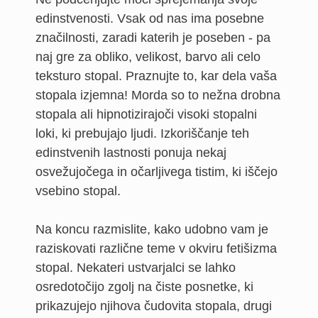
edinstvenosti. Vsak od nas ima posebne
značilnosti, zaradi katerih je poseben - pa
naj gre za obliko, velikost, barvo ali celo
teksturo stopal. Praznujte to, kar dela vaša
stopala izjemna! Morda so to nežna drobna
stopala ali hipnotizirajoči visoki stopalni
loki, ki prebujajo ljudi. Izkoriščanje teh
edinstvenih lastnosti ponuja nekaj
osvežujočega in očarljivega tistim, ki iščejo
vsebino stopal.
Na koncu razmislite, kako udobno vam je
raziskovati različne teme v okviru fetišizma
stopal. Nekateri ustvarjalci se lahko
osredotočijo zgolj na čiste posnetke, ki
prikazujejo njihova čudovita stopala, drugi