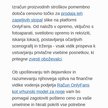
Izračun proizvodnih stroškov pomembno
določa cenovno točko za
prodaja teh
zapeljivih stopal
slike na platformi
OnlyFans. Od naložb v opremo, vključno s
fotoaparati, svetlobno opremo in rekviziti,
iskanja lokacij, postavljanja očarljivih
scenografij in trženja - vsak vidik prispeva k
ustvarjanju privlačne vsebine posnetkov, ki
pritegne
zvesti oboževalci
.
Ob upoštevanju teh dejavnikov in
razumevanju njihovega vpliva na finančne
vidike vodenja podjetja
Račun OnlyFans
kot vrhunski model za noge
vam bo
pomagal zagotoviti pošteno ceno za vaše
umetnine in hkrati pokriti vse potrebne