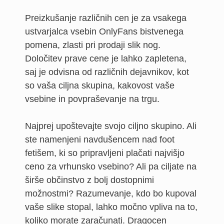
Preizkušanje različnih cen je za vsakega
ustvarjalca vsebin OnlyFans bistvenega
pomena, zlasti pri prodaji slik nog.
Določitev prave cene je lahko zapletena,
saj je odvisna od različnih dejavnikov, kot
so vaša ciljna skupina, kakovost vaše
vsebine in povpraševanje na trgu.
Najprej upoštevajte svojo ciljno skupino. Ali
ste namenjeni navdušencem nad foot
fetišem, ki so pripravljeni plačati najvišjo
ceno za vrhunsko vsebino? Ali pa ciljate na
širše občinstvo z bolj dostopnimi
možnostmi? Razumevanje, kdo bo kupoval
vaše slike stopal, lahko močno vpliva na to,
koliko morate zaračunati. Dragocen