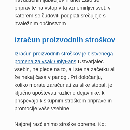
navdušenih ljubiteljev hrane! Zato se
pripravite na vstop v ta vznemirljivi svet, v
katerem se čudoviti podplati srečujejo s
hvaležnim občinstvom.
Izračun proizvodnih stroškov
Izračun proizvodnih stroškov je bistvenega
pomena za vsak OnlyFans
Ustvarjalec
vsebin, ne glede na to, ali ste na začetku ali
že nekaj časa v panogi. Pri določanju,
koliko morate zaračunati za slike stopal, je
ključno upoštevati različne dejavnike, ki
prispevajo k skupnim stroškom priprave in
promocije vaše vsebine.
Najprej razčlenimo stroške opreme. Kot