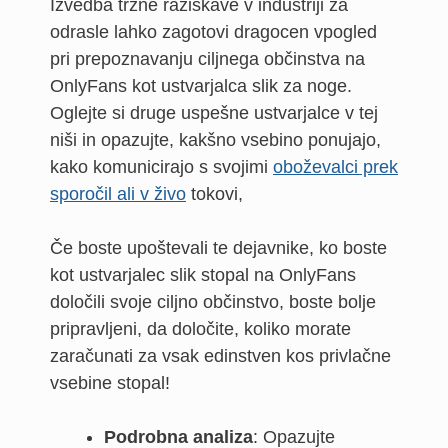
Izvedba tržne raziskave v industriji za
odrasle lahko zagotovi dragocen vpogled
pri prepoznavanju ciljnega občinstva na
OnlyFans kot ustvarjalca slik za noge.
Oglejte si druge uspešne ustvarjalce v tej
niši in opazujte, kakšno vsebino ponujajo,
kako komunicirajo s svojimi
oboževalci prek
sporočil ali v živo
tokovi,
Če boste upoštevali te dejavnike, ko boste
kot ustvarjalec slik stopal na OnlyFans
določili svoje ciljno občinstvo, boste bolje
pripravljeni, da določite, koliko morate
zaračunati za vsak edinstven kos privlačne
vsebine stopal!
Podrobna analiza
: Opazujte