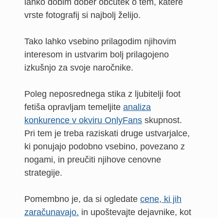
lahko dobim dober občutek o tem, katere
vrste fotografij si najbolj želijo.
Tako lahko vsebino prilagodim njihovim
interesom in ustvarim bolj prilagojeno
izkušnjo za svoje naročnike.
Poleg neposrednega stika z ljubitelji foot
fetiša opravljam temeljite
analiza
konkurence v okviru OnlyFans
skupnost.
Pri tem je treba raziskati druge ustvarjalce,
ki ponujajo podobno vsebino, povezano z
nogami, in preučiti njihove cenovne
strategije.
Pomembno je, da si ogledate
cene, ki jih
zaračunavajo.
in upoštevajte dejavnike, kot