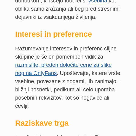
dohodkom, ki iščejo foot fetiš.
vsebina
kot
oblika samoizražanja ali beg pred stresnimi
dejavniki iz vsakdanjega življenja,
Interesi in preference
Razumevanje interesov in preferenc ciljne
skupine je še en pomemben vidik za
razmislite, preden določite cene za slike
nog na OnlyFans
. Upoštevajte, katere vrste
vsebine, povezane z nogami, jih zanimajo -
bližnji posnetki, pedikura ali celo uporaba
posebnih rekvizitov, kot so nogavice ali
čevlji.
Raziskave trga