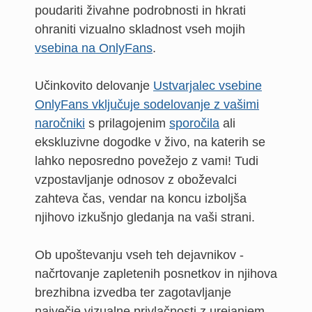
poudariti živahne podrobnosti in hkrati
ohraniti vizualno skladnost vseh mojih
vsebina na OnlyFans
.
Učinkovito delovanje
Ustvarjalec vsebine
OnlyFans vključuje sodelovanje z vašimi
naročniki
s prilagojenim
sporočila
ali
ekskluzivne dogodke v živo, na katerih se
lahko neposredno povežejo z vami! Tudi
vzpostavljanje odnosov z oboževalci
zahteva čas, vendar na koncu izboljša
njihovo izkušnjo gledanja na vaši strani.
Ob upoštevanju vseh teh dejavnikov -
načrtovanje zapletenih posnetkov in njihova
brezhibna izvedba ter zagotavljanje
največje vizualne privlačnosti z urejanjem -