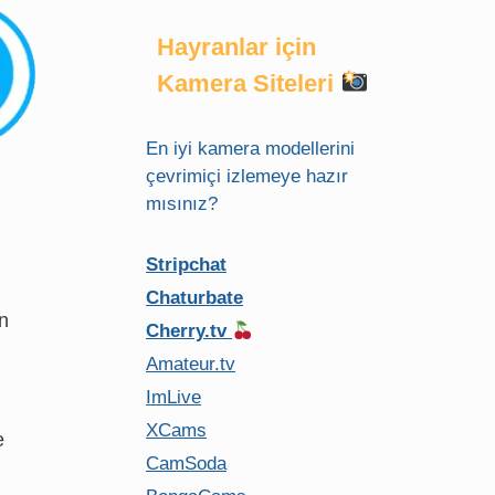
Hayranlar için
Kamera Siteleri
En iyi kamera modellerini
çevrimiçi izlemeye hazır
mısınız?
Stripchat
Chaturbate
n
Cherry.tv
Amateur.tv
ImLive
XCams
e
CamSoda