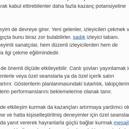
arak kabul ettirebilenler daha fazla kazanç potansiyeline
 de devreye girer. Yeni gelenler, izleyicileri çekmek 
gıçta bunu biraz zor bulabilirler.
sadık
izleyici tabanı.
neyimli sanatçılar, hem düzenli izleyicilerden hem de
a ilgi çekme eğilimindedir.
 de önemli ölçüde etkileyebilir. Canlı şovları yayınlamak i
nlerle veya özel seanslarla ya da özel içerik satın
rtırır. Gösterilerin planlanmasındaki tutarlılık, takipçileri
şilerin performanslarını beklemelerine olanak tanır.
ekilde etkileşim kurmak da kazançları artırmaya yardımcı ol
ve hatta kişiselleştirilmiş deneyimler için özel seansla
nda yanıt vererek hayranlarla güçlü bağlar kurmak
mesajl