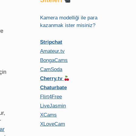
Kamera modelliği ile para
kazanmak ister misiniz?
ve
Stripchat
Amateur.tv
BongaCams
CamSoda
çin
Cherry.tv
Chaturbate
n
Flirt4Free
LiveJasmin
ur,
XCams
r
XLoveCam
ar