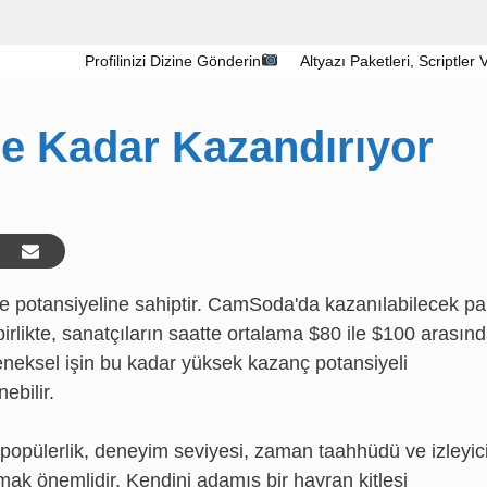
Profilinizi Dizine Gönderin
Altyazı Paketleri, Scriptler
e Kadar Kazandırıyor
me potansiyeline sahiptir. CamSoda'da kazanılabilecek pa
 birlikte, sanatçıların saatte ortalama $80 ile $100 arasın
eneksel işin bu kadar yüksek kazanç potansiyeli
ebilir.
opülerlik, deneyim seviyesi, zaman taahhüdü ve izleyic
mak önemlidir. Kendini adamış bir hayran kitlesi