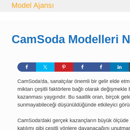
İçeriğe
Model Ajansı
geç
CamSoda Modelleri N
CamSoda'da, sanatçılar önemli bir gelir elde et
miktarı çeşitli faktörlere bağlı olarak değişmekle
kazanması yaygındır. Bu saatlik oran, birçok gel
sunmayabileceği düşünüldüğünde etkileyici görün
CamSoda'daki gerçek kazançların büyük ölçüde p
katılımı gibi çeşitli yönlere dayanacağını unutma