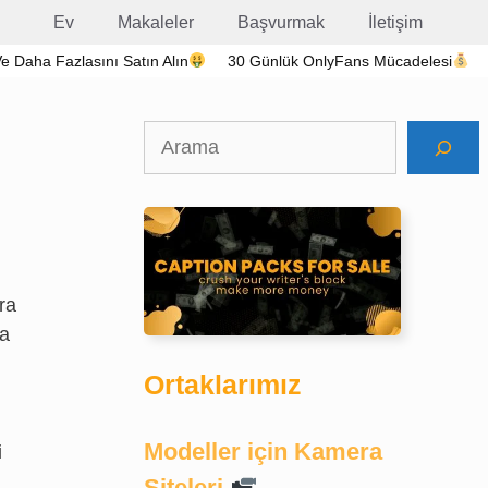
Ev
Makaleler
Başvurmak
İletişim
 Ve Daha Fazlasını Satın Alın
30 Günlük OnlyFans Mücadelesi
Ara
ra
da
Ortaklarımız
Modeller için Kamera
i
Siteleri