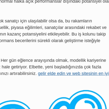
e normal halka açık performanslar dışındaki potansiyel ola
sanatçı için ulaşılabilir olsa da, bu rakamların
lik, piyasa eğilimleri, sanatçılar arasındaki rekabet ve
tçının kazanç potansiyelini etkileyebilir. Bu iş kolunu takip
mans becerilerini sürekli olarak geliştirme isteğiyle
Her gün eğlence arayışında olmak, modellik kariyerine
le getiriyor. Elbette, yeni başladığınızda çok fazla
zı artırabilirsiniz.
gelir elde edin ve web sitesinin en iyi