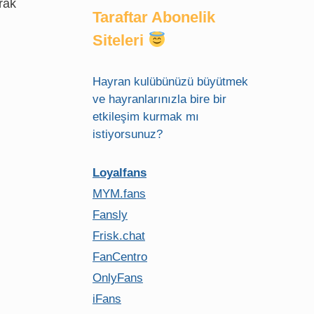
rak
Taraftar Abonelik
Siteleri
Hayran kulübünüzü büyütmek
ve hayranlarınızla bire bir
etkileşim kurmak mı
istiyorsunuz?
Loyalfans
MYM.fans
Fansly
Frisk.chat
FanCentro
OnlyFans
iFans