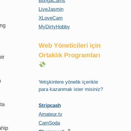
BongaCams
LiveJasmin
XLoveCam
ing
MyDirtyHobby
Web Yöneticileri için
Ortaklık Programları
ir
n
Yetişkinlere yönelik içerikle
para kazanmak ister misiniz?
şta
Stripcash
Amateur.tv
CamSoda
ahip