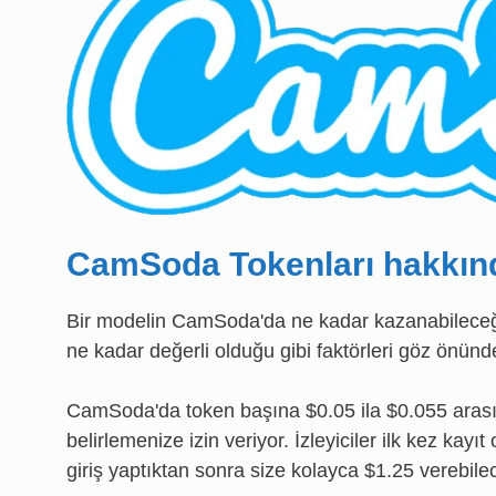
CamSoda Tokenları hakkınd
Bir modelin CamSoda'da ne kadar kazanabileceği
ne kadar değerli olduğu gibi faktörleri göz önünd
CamSoda'da token başına $0.05 ila $0.055 arasınd
belirlemenize izin veriyor. İzleyiciler ilk kez kayı
giriş yaptıktan sonra size kolayca $1.25 verebilec