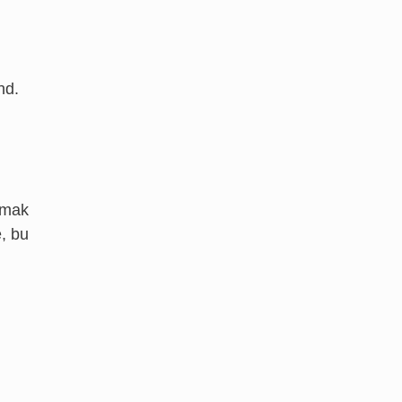
nd.
rtmak
e, bu