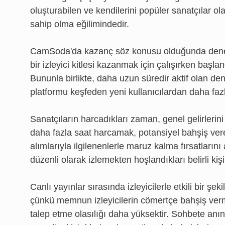
oluşturabilen ve kendilerini popüler sanatçılar ol
sahip olma eğilimindedir.
CamSoda'da kazanç söz konusu olduğunda deneyim
bir izleyici kitlesi kazanmak için çalışırken başlan
Bununla birlikte, daha uzun süredir aktif olan de
platformu keşfeden yeni kullanıcılardan daha fazl
Sanatçıların harcadıkları zaman, genel gelirlerini
daha fazla saat harcamak, potansiyel bahşiş vere
alımlarıyla ilgilenenlerle maruz kalma fırsatlarını a
düzenli olarak izlemekten hoşlandıkları belirli ki
Canlı yayınlar sırasında izleyicilerle etkili bir ş
çünkü memnun izleyicilerin cömertçe bahşiş verme 
talep etme olasılığı daha yüksektir. Sohbete anı