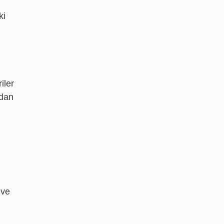
ki
iler
ndan
 ve