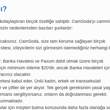
ı?
 kolaylaştıran birçok özelliğe sahiptir. CamSoda'yı camm
izin nedenlerinden bazıları şunlardır:
olacaksınız. CamSoda, size tam koruma sağlayan birçok
itesi, izleyicilerin sizi görmesini istemediğiniz herhangi b
, Banka Havalesi ve Paxum dahil olmak üzere birçok
için minimum ödeme $20'dir, ancak Banka Havaleleri içi
acınız olacaktır.
rkesi kabul eder. Ünlü kadın, erkek ve transseksüel
r ve çiftler de yer alıyor. Tek gerçek gereksinim yasal ya
formans sergiliyorsanız, onların da doğrulanması gerekir.
sunmaktadır.
ar için müşteri bulma konusunda daha fazla olanağa s