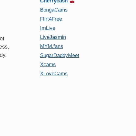
Cherrycash
BongaCams
Flirt4Free
ImLive
LiveJasmin
ot
MYM.fans
ess,
dy.
SugarDaddyMeet
Xcams
XLoveCams