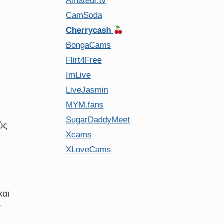
Amateur.tv
CamSoda
Cherrycash
BongaCams
Flirt4Free
ImLive
LiveJasmin
MYM.fans
SugarDaddyMeet
ύς
Xcams
XLoveCams
και
α