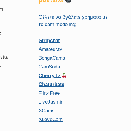
αι
Θέλετε να βγάλετε χρήματα με
το cam modeling;
αι
Stripchat
Amateur.tv
είτε
BongaCams
ό
CamSoda
Cherry.tv
Chaturbate
Flirt4Free
LiveJasmin
XCams
!
XLoveCam