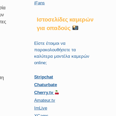
iFans
σία
ων
Ιστοσελίδες καμερών
τες
για οπαδούς
Είστε έτοιμοι να
παρακολουθήσετε τα
καλύτερα μοντέλα καμερών
online;
Stripchat
ση
Chaturbate
Cherry.tv
Amateur.tv
ImLive
XCams