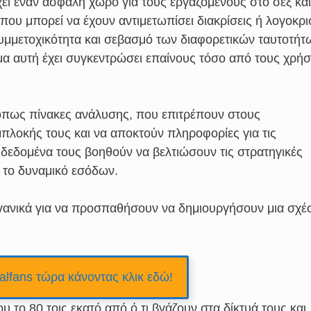
ει έναν ασφαλή χώρο για τους εργαζόμενους στο σεξ και
που μπορεί να έχουν αντιμετωπίσει διακρίσεις ή λογοκρι
υμμετοχικότητα και σεβασμό των διαφορετικών ταυτοτήτ
α αυτή έχει συγκεντρώσει επαίνους τόσο από τους χρήσ
όπως πίνακες ανάλυσης, που επιτρέπουν στους
πλοκής τους και να αποκτούν πληροφορίες για τις
α δεδομένα τους βοηθούν να βελτιώσουν τις στρατηγικές
 το δυναμικό εσόδων.
γανικά για να προσπαθήσουν να δημιουργήσουν μια σχέ
alfans τώρα κάνοντας κλικ εδώ!
το 80 τοις εκατό από ό,τι βγάζουν στα δίκτυά τους και