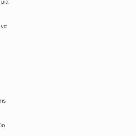
 μια
 να
oms
ύο