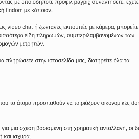
ώντας με οποιοδήποτε προφίλ paypig συναντήσετε, έχετε
κή findom με κάποιον.
ς video chat ή ζωντανές εκπομπές με κάμερα, μπορείτε
περισσότερα είδη πληρωμών, συμπεριλαμβανομένων των
ρμογών μετρητών.
α πληρώσετε στην ιστοσελίδα μας, διατηρείτε όλα τα
 όπου τα άτομα προσπαθούν να ταιριάξουν οικονομικές d
 για μια σχέση βασισμένη στη χρηματική ανταλλαγή, οι δ
ή και ισχυρά.