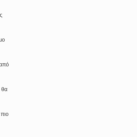
ς
μο
 από
 θα
 πιο