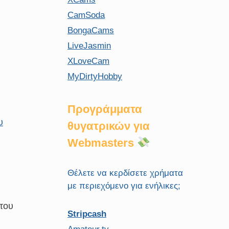
CamSoda
BongaCams
LiveJasmin
XLoveCam
MyDirtyHobby
Προγράμματα
υ
θυγατρικών για
Webmasters
Θέλετε να κερδίσετε χρήματα
με περιεχόμενο για ενήλικες;
 του
Stripcash