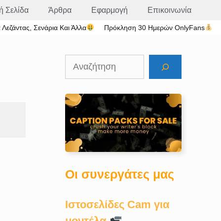
ή Σελίδα
Άρθρα
Εφαρμογή
Επικοινωνία
Λεζάντας, Σενάρια Και Άλλα
Πρόκληση 30 Ημερών OnlyFans
Αναζήτηση
Οι συνεργάτες μας
Ιστοσελίδες Cam για
μοντέλα