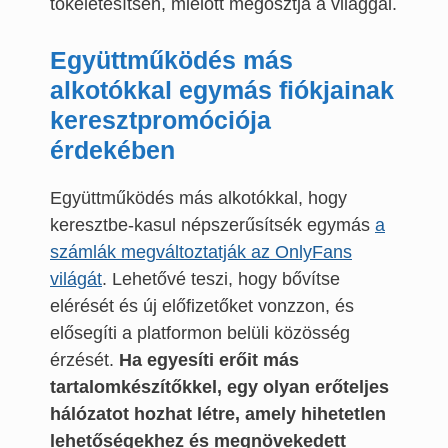
tökéletesítsen, mielőtt megosztja a világgal.
Együttműködés más
alkotókkal egymás fiókjainak
keresztpromóciója
érdekében
Együttműködés más alkotókkal, hogy
keresztbe-kasul népszerűsítsék egymás
a
számlák megváltoztatják az OnlyFans
világát
. Lehetővé teszi, hogy bővítse
elérését és új előfizetőket vonzzon, és
elősegíti a platformon belüli közösség
érzését.
Ha egyesíti erőit más
tartalomkészítőkkel, egy olyan erőteljes
hálózatot hozhat létre, amely hihetetlen
lehetőségekhez és megnövekedett