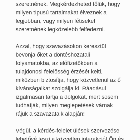
szeretnének. Megkérdezheted tőlük, hogy
milyen típusú tartalmakat élveznek a
legjobban, vagy milyen fétiseket
szeretnének legközelebb felfedezni.
Azzal, hogy szavazásokon keresztül
bevonja őket a döntéshozatali
folyamatokba, az előfizetőkben a
tulajdonosi felelősség érzését kelti,
miközben biztosítja, hogy közvetlenül az ő
kívánságaikat szolgálja ki. Ráadásul
izgalmasan tartja a dolgokat, mert sosem
tudhatják, milyen meglepetések várnak
rájuk a szavazataik alapján!
Végül, a kérdés-felelet ülések szervezése
lehetővé teszi a közvetlen interakciót Ön és