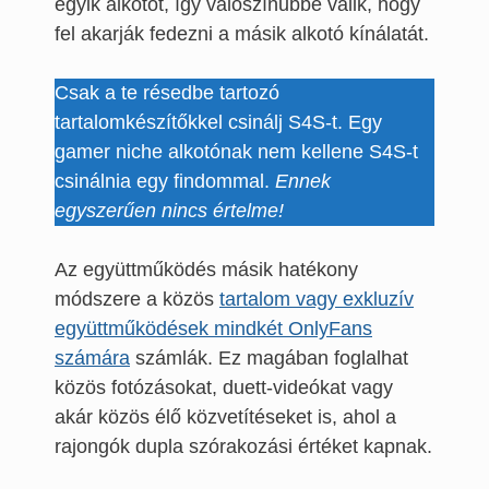
egyik alkotót, így valószínűbbé válik, hogy
fel akarják fedezni a másik alkotó kínálatát.
Csak a te résedbe tartozó
tartalomkészítőkkel csinálj S4S-t. Egy
gamer niche alkotónak nem kellene S4S-t
csinálnia egy findommal.
Ennek
egyszerűen nincs értelme!
Az együttműködés másik hatékony
módszere a közös
tartalom vagy exkluzív
együttműködések mindkét OnlyFans
számára
számlák. Ez magában foglalhat
közös fotózásokat, duett-videókat vagy
akár közös élő közvetítéseket is, ahol a
rajongók dupla szórakozási értéket kapnak.