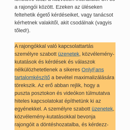
a rajongói között. Ezeken az üléseken
feltehetik égető kérdéseiket, vagy tanácsot
kérhetnek valakitől, akit csodálnak (vagyis
tőled!).
A rajongókkal való kapcsolattartás
személyre szabott
üzenetek
, közvélemény-
kutatások és kérdések és válaszok
nélkülözhetetlenek a sikeres
OnlyFans
tartalomkészítő
a bevétel maximalizálására
törekszik. Az erő abban rejlik, hogy a
puszta posztokon és videókon túlmutatva
hiteles kapcsolatokat építhetünk ki az
egyénekkel. A személyre szabott
üzenetek
,
közvélemény-kutatásokkal bevonja
rajongóit a döntéshozatalba, és kérdezz-