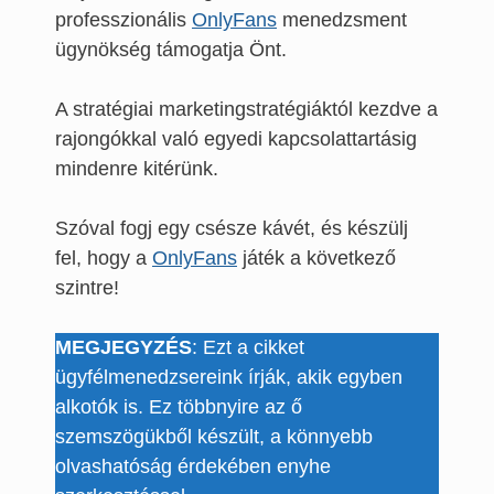
professzionális
OnlyFans
menedzsment
ügynökség támogatja Önt.
A stratégiai marketingstratégiáktól kezdve a
rajongókkal való egyedi kapcsolattartásig
mindenre kitérünk.
Szóval fogj egy csésze kávét, és készülj
fel, hogy a
OnlyFans
játék a következő
szintre!
MEGJEGYZÉS
: Ezt a cikket
ügyfélmenedzsereink írják, akik egyben
alkotók is. Ez többnyire az ő
szemszögükből készült, a könnyebb
olvashatóság érdekében enyhe