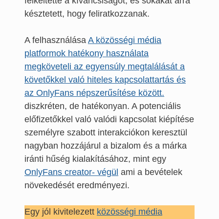
felkeltette a kíváncsiságot, és sokakat arra
késztetett, hogy feliratkozzanak.
A felhasználása
A közösségi média
platformok hatékony használata
megköveteli az egyensúly megtalálását a
követőkkel való hiteles kapcsolattartás és
az OnlyFans népszerűsítése között.
diszkréten, de hatékonyan. A potenciális
előfizetőkkel való valódi kapcsolat kiépítése
személyre szabott interakciókon keresztül
nagyban hozzájárul a bizalom és a márka
iránti hűség kialakításához, mint egy
OnlyFans creator- végül
ami a bevételek
növekedését eredményezi.
Egy jól kivitelezett
közösségi média