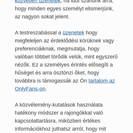
közvetlen üzenetek
, ha időt szánunk arra,
hogy minden egyes személyt elismerjünk,
az nagyon sokat jelent.
A testreszabással a
üzenetek
hogy
megfeleljen az érdeklődési körüknek vagy
preferenciáiknak, megmutatja, hogy
valóban többet törődik velük, mint egyszerű
nézők. Ez a személyes érintés elősegíti a
hűséget és arra ösztönzi őket, hogy
továbbra is támogassák az Ön
tartalom az
OnlyFans-on
.
A közvélemény-kutatások használata
hatékony módszer a rajongókkal való
kapcsolattartásra, miközben értékes
információkhoz juthatsz arról, hogy mit