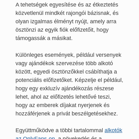
A tehetségek egyesítése és az étkeztetés
közvetlenül mindkét rajongói bázisnak, és
olyan izgalmas élményt nyújt, amely arra
ösztönzi az egyik fiók előfizetőit, hogy
támogassák a másikat.
Különleges események, például versenyek
vagy ajándékok szervezése több alkotó
között, egyedi ösztönzőkkel csábíthatja a
potenciális előfizetőket. Képzelje el például,
hogy egy exkluzív ajándékozás részese
lehet, ahol az előfizetés lehetővé teszi,
hogy az emberek díjakat nyerjenek és
hozzáférjenek a privát beszélgetésekhez.
Együttműködve a többi tartalommal
alkotók
az OnlyFans-on
, a növekedés és a