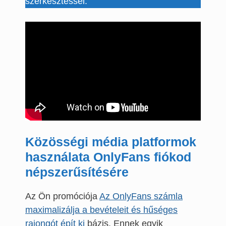
szerkesztéssel.
Közösségi média platformok
használata OnlyFans fiókod
népszerűsítésére
Az Ön promóciója
Az OnlyFans számla
maximalizálja a bevételeit és hűséges
rajongót épít ki
bázis. Ennek egyik