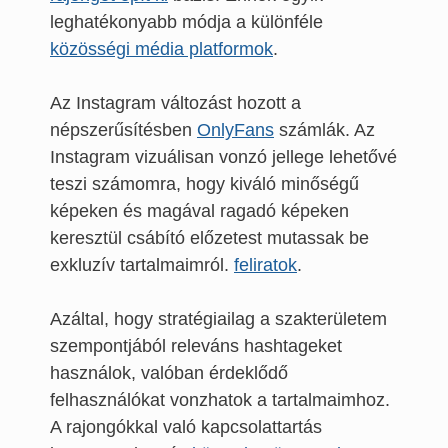
leghatékonyabb módja a különféle
közösségi média platformok
.
Az Instagram változást hozott a
népszerűsítésben
OnlyFans
számlák. Az
Instagram vizuálisan vonzó jellege lehetővé
teszi számomra, hogy kiváló minőségű
képeken és magával ragadó képeken
keresztül csábító előzetest mutassak be
exkluzív tartalmaimról.
feliratok
.
Azáltal, hogy stratégiailag a szakterületem
szempontjából releváns hashtageket
használok, valóban érdeklődő
felhasználókat vonzhatok a tartalmaimhoz.
A rajongókkal való kapcsolattartás