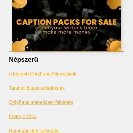
Népszerű
A legjobb OnlyFans Alternatívák
Tartalmi ötletek alkotóknak
OnlyFans menedzser felvétele
Életrajz írása
Rajongói klub kalkulátor