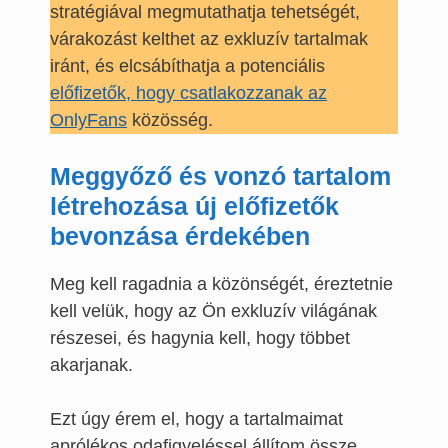
stratégiával megmutathatja tehetségét,
várakozást kelthet az exkluzív tartalmak
iránt, és elcsábíthatja a potenciális
előfizetők, hogy csatlakozzanak az
OnlyFans
közösség.
Meggyőző és vonzó tartalom
létrehozása új előfizetők
bevonzása érdekében
Meg kell ragadnia a közönségét, éreztetnie
kell velük, hogy az Ön exkluzív világának
részesei, és hagynia kell, hogy többet
akarjanak.
Ezt úgy érem el, hogy a tartalmaimat
aprólékos odafigyeléssel állítom össze.