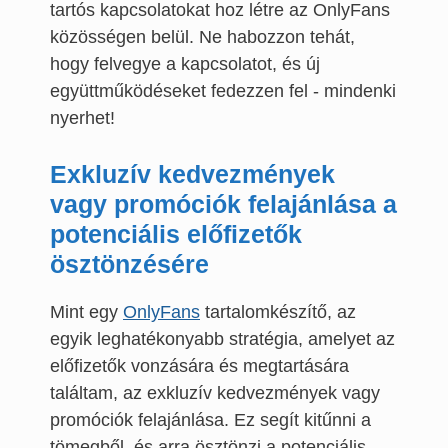
tartós kapcsolatokat hoz létre az OnlyFans
közösségen belül. Ne habozzon tehát,
hogy felvegye a kapcsolatot, és új
együttműködéseket fedezzen fel - mindenki
nyerhet!
Exkluzív kedvezmények
vagy promóciók felajánlása a
potenciális előfizetők
ösztönzésére
Mint egy
OnlyFans
tartalomkészítő, az
egyik leghatékonyabb stratégia, amelyet az
előfizetők vonzására és megtartására
találtam, az exkluzív kedvezmények vagy
promóciók felajánlása. Ez segít kitűnni a
tömegből, és arra ösztönzi a potenciális