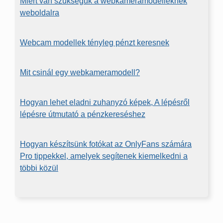
Miért van szükségük a webkameramodelleknek
weboldalra
Webcam modellek tényleg pénzt keresnek
Mit csinál egy webkameramodell?
Hogyan lehet eladni zuhanyzó képek, A lépésről
lépésre útmutató a pénzkereséshez
Hogyan készítsünk fotókat az OnlyFans számára
Pro tippekkel, amelyek segítenek kiemelkedni a
többi közül