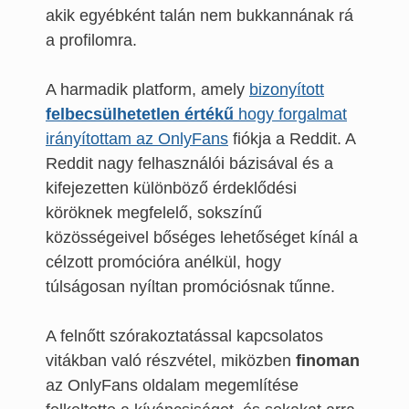
akik egyébként talán nem bukkannának rá
a profilomra.
A harmadik platform, amely
bizonyított
felbecsülhetetlen értékű
hogy forgalmat
irányítottam az OnlyFans
fiókja a Reddit. A
Reddit nagy felhasználói bázisával és a
kifejezetten különböző érdeklődési
köröknek megfelelő, sokszínű
közösségeivel bőséges lehetőséget kínál a
célzott promócióra anélkül, hogy
túlságosan nyíltan promóciósnak tűnne.
A felnőtt szórakoztatással kapcsolatos
vitákban való részvétel, miközben
finoman
az OnlyFans oldalam megemlítése